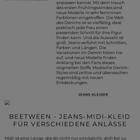
anpassen kannst. Mit dem Hauch
des ersten Frühlingswindes sind
neue Modelle in sehr femininen
Farbtönen eingetroffen. Die Welt
des Denims ist so vielfältig, dass
praktisch jede Frau einen
passenden Schnitt für ihre Figur
finden kann. Und die Auswahl ist
groß. Jeans verführt mit Schnitten,
Farben und Längen. Die
Variationen im Denim hören nie
auf, und neue Modelle finden
Anklang bei den Fans dieses
originellen Stoffs. Modische Denim-
Styles sind zeitlos und überraschen
regelmäßig mit neuen
Entdeckungen.
JEANS-KLEIDER
BEETWEEN - JEANS-MIDI-KLEID
FÜR VERSCHIEDENE ANLÄSSE
Midi ist eine Länge, die dir nicht nur ermöglicht, dich frei zu