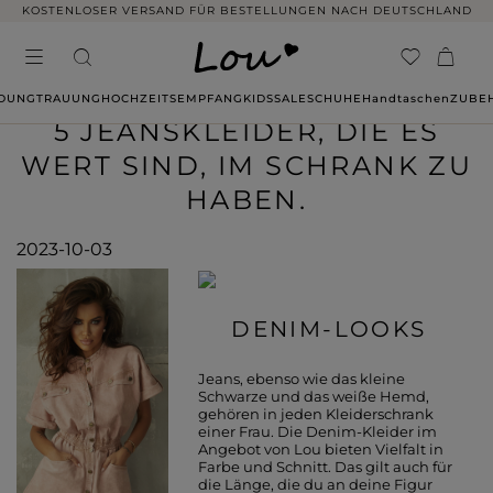
KOSTENLOSER VERSAND FÜR BESTELLUNGEN NACH DEUTSCHLAND
IDUNG
TRAUUNG
HOCHZEITSEMPFANG
KIDS
SALE
SCHUHE
Handtaschen
ZUBE
5 JEANSKLEIDER, DIE ES
WERT SIND, IM SCHRANK ZU
HABEN.
2023-10-03
DENIM-LOOKS
Jeans, ebenso wie das kleine
Schwarze und das weiße Hemd,
gehören in jeden Kleiderschrank
einer Frau. Die Denim-Kleider im
Angebot von Lou bieten Vielfalt in
Farbe und Schnitt. Das gilt auch für
die Länge, die du an deine Figur