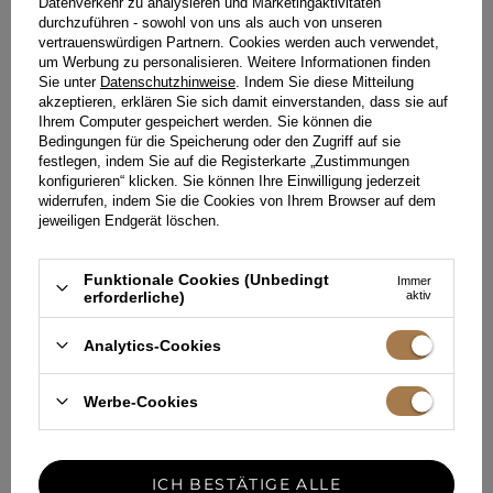
Datenverkehr zu analysieren und Marketingaktivitäten
durchzuführen - sowohl von uns als auch von unseren
vertrauenswürdigen Partnern. Cookies werden auch verwendet,
um Werbung zu personalisieren. Weitere Informationen finden
DENIMKLEID IM TEXANISCHEN
Sie unter
Datenschutzhinweise
. Indem Sie diese Mitteilung
STIL?
akzeptieren, erklären Sie sich damit einverstanden, dass sie auf
Ihrem Computer gespeichert werden. Sie können die
Bedingungen für die Speicherung oder den Zugriff auf sie
Helle, pastellfarbene Denim-Ensembles von Ally und Kelly sind
festlegen, indem Sie auf die Registerkarte „Zustimmungen
leicht und frisch. Sie passen perfekt zum Sommer-Vibe und
konfigurieren“ klicken. Sie können Ihre Einwilligung jederzeit
betonen die Bräune. Das dunklere Bessey in Kombination mit
widerrufen, indem Sie die Cookies von Ihrem Browser auf dem
einem klassischeren Accessoire unterstreicht die Weiblichkeit
und Selbstsicherheit. Der beliebte klassische Jeansstoff in Blau
jeweiligen Endgerät löschen.
findet immer seinen Platz. Ihr könnt eurer Figur im
Handumdrehen einen Hauch von Cowboy-Stil verleihen,
indem ihr euch für ein Grundkleid - ein Jeanskleid -
Funktionale Cookies (Unbedingt
Immer
entscheidet und ein kleines Accessoire im Cowboy-Stil
erforderliche)
aktiv
hinzufügt. Setzt auf ein Haarband mit Bindeband, um eurer
Frisur Charme zu verleihen und eurer Stilisierung einen süßen
Akzent zu verleihen. Große Boho-Ohrringe oder Cowboystiefel
Analytics-Cookies
passen perfekt zu Jeans.
Werbe-Cookies
EMPFOHLEN
ICH BESTÄTIGE ALLE