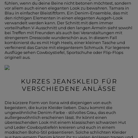
fühlen, wenn du deine Beine nicht betonen möchtest, sondern
vor allem auch einen eleganten Look zu bewahren. Tamara in
Blau in einfacher Bleistiftform. Ein Denim-Ensemble, das mit
den richtigen Elementen in einen eleganten Ausgeh-Look
verwandelt werden kann. Der Schnitt mit dem immer
vorteilhaften V-Ausschnitt und den langen Ärmeln sieht sowohl
bei Treffen mit Freunden als auch bei Veranstaltungen mit
strengerem Dresscode wunderschön aus. In diesem Fall
kombinierst du es mit High Heels, einer kleinen Tasche und
verfeinerst das Ganze mit eleganterem Schmuck. Für legerere
Ausflüge sehen Cowboystiefel, Sportschuhe oder Flip-Flops
originell aus.
KURZES JEANSKLEID FÜR
VERSCHIEDENE ANLÄSSE
Die kürzere Form von Ilona wird diejenigen von euch
begeistern, die kurze Kleider lieben. Dazu kommt die
ungewöhnliche Denim-Farbe - stilvolles Grau, das euch
außergewöhnlich erscheinen lässt. Ihr könnt einen
überraschenden Look mit einem klassischen schwarzen Hut
und Leder-Cowboystiefeln kreieren und euch in einem
modischen Boho-Stil präsentieren. Solche schlichten Kleider
aus bequemem Denim könnt ihr zu vielen Anlässen tragen und