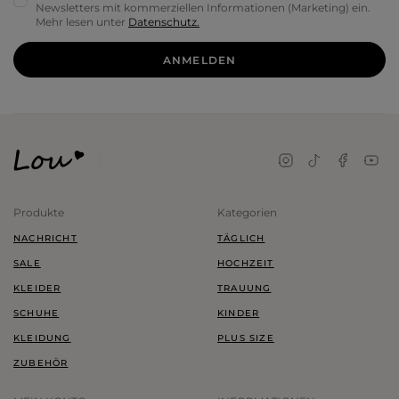
Newsletters mit kommerziellen Informationen (Marketing) ein.
Mehr lesen unter
Datenschutz.
ANMELDEN
Produkte
Kategorien
NACHRICHT
TÄGLICH
SALE
HOCHZEIT
KLEIDER
TRAUUNG
SCHUHE
KINDER
KLEIDUNG
PLUS SIZE
ZUBEHÖR