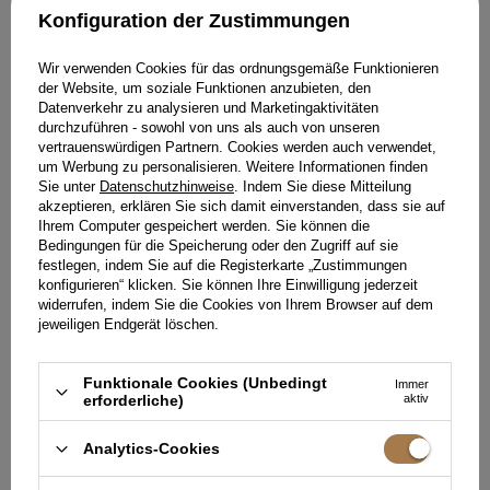
Konfiguration der Zustimmungen
Wir verwenden Cookies für das ordnungsgemäße Funktionieren
der Website, um soziale Funktionen anzubieten, den
Datenverkehr zu analysieren und Marketingaktivitäten
durchzuführen - sowohl von uns als auch von unseren
vertrauenswürdigen Partnern. Cookies werden auch verwendet,
um Werbung zu personalisieren. Weitere Informationen finden
Sie unter
Datenschutzhinweise
. Indem Sie diese Mitteilung
WAS ZU GEPUNKTETEN KLEIDERN
akzeptieren, erklären Sie sich damit einverstanden, dass sie auf
TRAGEN?
Ihrem Computer gespeichert werden. Sie können die
Bedingungen für die Speicherung oder den Zugriff auf sie
festlegen, indem Sie auf die Registerkarte „Zustimmungen
Wie bereits erwähnt, ist der Polka-Dot-Print so vielseitig, dass er
konfigurieren“ klicken. Sie können Ihre Einwilligung jederzeit
einfach perfekt zu allem passt. Je nachdem, welchen Effekt Sie
widerrufen, indem Sie die Cookies von Ihrem Browser auf dem
erzielen möchten, setzen Sie auf Komfort - schließlich geht es
jeweiligen Endgerät löschen.
auch in den ernstesten Outfits darum, sich einfach wohl zu
fühlen.
Polka-Dot-Blusen haben das Glück, sowohl zu Hosen als auch
Funktionale Cookies (Unbedingt
Immer
zu Röcken zu passen. Sie sehen gut aus in Kombination mit
erforderliche)
aktiv
weißen Zigarettenhosen und passen perfekt zum Trend der
lässigen Eleganz. Wenn Sie sie zu Jeans und Turnschuhen
tragen, können Sie sicher sein, dass Sie selbst in einem so
Analytics-Cookies
einfachen Outfit stilvoll aussehen werden. Wenn Sie Ihr
Schuhwerk vor einem Date in hohe Schuhe wechseln, können