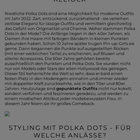
Niedliche Polka Dots sind eine Möglichkeit für moderne Outfits
im Jahr 2022. Zart, entzückend, zurückhaltend - sie verleihen
zeitlose Eleganz für lässige Outfits und vermitteln gleichzeitig
das Gefühl von Originalität und Charme. Woher stammen Polka
Dots in der Mode? Die Anfänge liegen in den 40er Jahren, als
Damen ihre Haare mit farbigen Bändern in kleinen Punkten
gebunden haben. Schon 10 Jahre später trugen Pin-up-Girls sie
gerne. Dann begannen die Punkte auf ausgestellten Röcken
(mit einer weiblichen Taille) zu erscheinen, auf Blusen und
allerlei Accessoires. Die 60er Jahre gehörten bereits
ausschließlich den Punkten und Polka Dots. Sie wurden nicht
nur von Models oder Stars der alten Hollywood-Ära getragen.
Dieser Stil beherrschte die Welt so sehr, dass er bald einen
festen Platz in den Moderegeln einnahm und immer wieder
mit doppelter Kraft zurückkehrte, wie in den 70er und 80er
Jahren. Heutzutage sind
gepunktete Outfits
nicht nur kokett,
sondern verführen und faszinieren geradezu, und werden zu
einem modischen Attribut jeder modebewussten Frau. In
diesem Jahr feiern sie ihr großes Comeback.
STYLING MIT POLKA DOTS - FÜR
WELCHE ANLÄSSE?