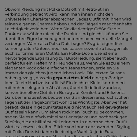
Obwohl
Kleidung mit Polka Dots
oft mit Retro-Stil in
Verbindung gebracht wird, kann man ihnen nicht den
universellen Charakter absprechen. Jedes Outfit mit ihnen wird
seinen eigenen Charme haben und der Trägerin mädchenhafte
Leichtigkeit verleihen. Wenn Sie die richtige Größe für die
Punkte auswählen (nicht alle Punkte sind gleich!), können Sie
damit Ihre Figur hervorragend betonen oder eventuelle Mängel
verbergen. Wann also Polka Dots tragen? Es gibt eigentlich
keinen großen Unterschied - sie passen sowohl zu lässigen als
auch zu formelleren Outfits. Ein Polka-Dot-Bluse ist eine
hervorragende Ergänzung zur Bürokleidung, sieht aber auch
perfekt für ein Treffen mit Freunden aus. Wenn Sie es zu einem
eleganten Rock oder einfachen Jeans tragen, erzielen Sie
immer den gleichen jugendlichen Look. Die letzten Saisons
haben gezeigt, dass ein
gepunktetes Kleid
eine großartige
Idee für ein Hochzeitsoutfit ist! Ein leichtes Kleid, kombiniert
mit hohen, eleganten Absätzen, übertrifft definitiv andere,
konventionellere Outfits in Bezug auf Komfort und Effizienz.
Darüber hinaus ist es bequem und an diesen anspruchsvollen
Tagen ist der Tragekomfort wohl das Wichtigste. Aber wer hat
gesagt, dass ein gepunktetes Kleid nicht auch Teil gewagterer
Outfits sein kann? Um einen rockigen Touch zu bekommen,
tragen Sie es einfach mit einer Lederjacke und hochhackigen
Stiefeln, die an Militärstiefel erinnern. In einem solchen Outfit
wird es schwer sein, Ihre Blicke von Ihnen abzuwenden!
Styling
mit Polka Dots
ist daher die richtige Wahl für jede Frau,
unabhängig von ihrem Alter, ihrer Figur oder ihrer Größe. Lou