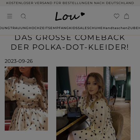
KOSTENLOSER VERSAND FÜR BESTELLUNGEN NACH DEUTSCHLAND
IDUNG
TRAUUNG
HOCHZEITSEMPFANG
KIDS
SALE
SCHUHE
Handtaschen
ZUBE
DAS GROSSE COMEBACK D
ER POLKA-DOT-KLEIDER!
2023-09-26