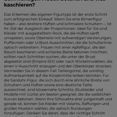
kaschieren?
Das Erkennen des eigenen Figurtyps ist der erste Schritt
zum erfolgreichen Einkauf. Wenn Sie eine Birnenfigur
haben – also breitere Hüften und schmalere Schultern –, ist
Ihr Ziel der Ausgleich der Proportionen. Ideal für Sie sind
Kleider mit ausgestelltem Rock, die die Hüften sanft
umspielen, sowie Oberteile mit aufwendigen Verzierungen,
Puffärmeln oder U-Boot-Ausschnitten, die die Schulterlinie
optisch verbreitern. Frauen mit einer Apfelfigur, die den
Bauch kaschieren und schlanke Beine betonen möchten,
sollten nach Schnitten suchen, die unter der Brust
abgesetzt sind (Empire-Stil) oder nach Wickelmodellen, die
einen V-Ausschnitt erzeugen und den Oberkörper strecken.
Vermeiden Sie in diesem Fall Taillengürtel, die unnötig
Aufmerksamkeit auf die Körpermitte lenken könnten. Für
die Sanduhr-Figur, die sich durch eine ähnliche Breite von
Schultern und Hüften sowie eine deutliche Taille
auszeichnet, sind körpernahe Schnitte, Etuikleider und
Modelle mit Gürtel am besten geeignet, die die weiblichen
Kurven betonen. Wenn Ihre Silhouette eher jungenhaft und
gerade ist, können Sie Kleider mit Volants, Raffungen und
großen Mustern wählen, die optisch Rundungen
hinzufügen. Denken Sie daran, dass der richtige Schnitt