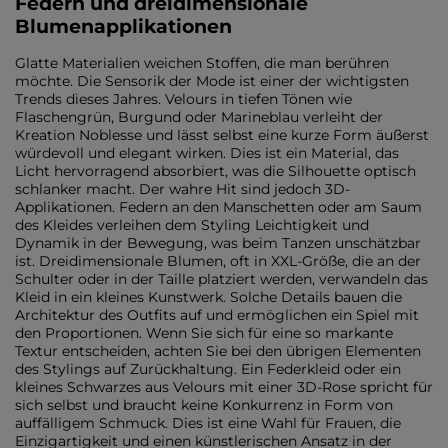
Federn und dreidimensionale
Blumenapplikationen
Glatte Materialien weichen Stoffen, die man berühren
möchte. Die Sensorik der Mode ist einer der wichtigsten
Trends dieses Jahres. Velours in tiefen Tönen wie
Flaschengrün, Burgund oder Marineblau verleiht der
Kreation Noblesse und lässt selbst eine kurze Form äußerst
würdevoll und elegant wirken. Dies ist ein Material, das
Licht hervorragend absorbiert, was die Silhouette optisch
schlanker macht. Der wahre Hit sind jedoch 3D-
Applikationen. Federn an den Manschetten oder am Saum
des Kleides verleihen dem Styling Leichtigkeit und
Dynamik in der Bewegung, was beim Tanzen unschätzbar
ist. Dreidimensionale Blumen, oft in XXL-Größe, die an der
Schulter oder in der Taille platziert werden, verwandeln das
Kleid in ein kleines Kunstwerk. Solche Details bauen die
Architektur des Outfits auf und ermöglichen ein Spiel mit
den Proportionen. Wenn Sie sich für eine so markante
Textur entscheiden, achten Sie bei den übrigen Elementen
des Stylings auf Zurückhaltung. Ein Federkleid oder ein
kleines Schwarzes aus Velours mit einer 3D-Rose spricht für
sich selbst und braucht keine Konkurrenz in Form von
auffälligem Schmuck. Dies ist eine Wahl für Frauen, die
Einzigartigkeit und einen künstlerischen Ansatz in der