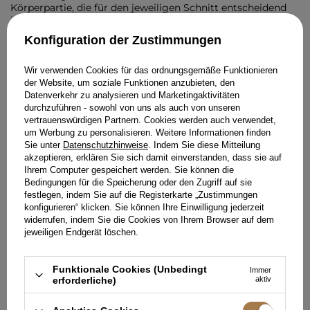
Körperpartie, die für den jeweiligen Schnitt entscheidend
ist. Bei einem ausgestellten Kleid sind beispielsweise
Taillen- und Brustumfang am wichtigsten, während die
Konfiguration der Zustimmungen
Hüfte zweitrangig ist. Bei einem Bleistift-Mini müssen Sie
das Hüftmaß als Priorität berücksichtigen. Denken Sie auch
daran, die Gesamtlänge des Kleides zu prüfen und mit
Wir verwenden Cookies für das ordnungsgemäße Funktionieren
einem anderen Kleid aus Ihrem Schrank zu vergleichen, um
der Website, um soziale Funktionen anzubieten, den
abzuschätzen, wie weit es reichen wird.
Datenverkehr zu analysieren und Marketingaktivitäten
durchzuführen - sowohl von uns als auch von unseren
Das Material zählt: Wie die Elastizität des
vertrauenswürdigen Partnern. Cookies werden auch verwendet,
um Werbung zu personalisieren. Weitere Informationen finden
Stoffes die Größenwahl beeinflusst
Sie unter
Datenschutzhinweise
. Indem Sie diese Mitteilung
akzeptieren, erklären Sie sich damit einverstanden, dass sie auf
Die Stoffart hat einen grundlegenden Einfluss darauf, wie
Ihrem Computer gespeichert werden. Sie können die
das Kleid am Körper sitzt und welche Größe Sie wählen
Bedingungen für die Speicherung oder den Zugriff auf sie
sollten. Materialien mit Beimischung von Elastan, Lycra
festlegen, indem Sie auf die Registerkarte „Zustimmungen
oder Spandex sind nachgiebig und können sich der
konfigurieren“ klicken. Sie können Ihre Einwilligung jederzeit
Silhouette anpassen, wodurch kleine Maßunterschiede
widerrufen, indem Sie die Cookies von Ihrem Browser auf dem
ausgeglichen werden. Bei solchen Stoffen können Sie oft
jeweiligen Endgerät löschen.
eine Nummer kleiner wählen, wenn Sie eine starke
Körperbetonung wünschen, oder Ihre Standardgröße für
mehr Komfort. Völlig anders verhalten sich steife Stoffe wie
Funktionale Cookies (Unbedingt
Immer
Taft, schwerer Jacquard, unelastischer Satin oder Pailletten
erforderliche)
aktiv
auf steifem Futter. Hier gibt es keinen Spielraum für
Messfehler. Ein solches Material dehnt sich nicht um einen