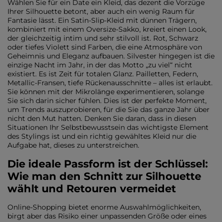
Wählen Sie für ein Date ein Kleid, das dezent die Vorzüge
Ihrer Silhouette betont, aber auch ein wenig Raum für
Fantasie lässt. Ein Satin-Slip-Kleid mit dünnen Trägern,
kombiniert mit einem Oversize-Sakko, kreiert einen Look,
der gleichzeitig intim und sehr stilvoll ist. Rot, Schwarz
oder tiefes Violett sind Farben, die eine Atmosphäre von
Geheimnis und Eleganz aufbauen. Silvester hingegen ist die
einzige Nacht im Jahr, in der das Motto „zu viel“ nicht
existiert. Es ist Zeit für totalen Glanz. Pailletten, Federn,
Metallic-Fransen, tiefe Rückenausschnitte – alles ist erlaubt.
Sie können mit der Mikrolänge experimentieren, solange
Sie sich darin sicher fühlen. Dies ist der perfekte Moment,
um Trends auszuprobieren, für die Sie das ganze Jahr über
nicht den Mut hatten. Denken Sie daran, dass in diesen
Situationen Ihr Selbstbewusstsein das wichtigste Element
des Stylings ist und ein richtig gewähltes Kleid nur die
Aufgabe hat, dieses zu unterstreichen.
Die ideale Passform ist der Schlüssel:
Wie man den Schnitt zur Silhouette
wählt und Retouren vermeidet
Online-Shopping bietet enorme Auswahlmöglichkeiten,
birgt aber das Risiko einer unpassenden Größe oder eines