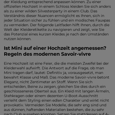
der Kleidung entsprechend anpassen können. Zu einer
offiziellen Hochzeit in einem Schloss kleiden Sie sich anders
als zu einer wilden Silvesterparty in einem Club. Das
Verständnis dieser Nuancen ermöglicht es Ihnen, sich in
jeder Situation sicher zu fühlen und ein modisches Fauxpas
zu vermeiden. Der folgende Leitfaden hilft Ihnen, durch die
Welt der Kleideretikette zu navigieren und zeigt, wie Sie
das Potenzial eines kurzen Kleides je nach den Umständen
nutzen können.
Ist Mini auf einer Hochzeit angemessen?
Regeln des modernen Savoir-vivre
Eine Hochzeit ist eine Feier, die die meisten Zweifel bei der
Kleiderwahl aufwirft. Die Antwort auf die Frage, ob man
Mini tragen darf, lautet: Definitiv ja, vorausgesetzt, man
bewahrt Klasse und Maß. Das moderne Savoir-vivre betont
Eleganz, nicht Zentimeter an Stoff. Wenn Sie sich
entscheiden, Beine zu zeigen, gleichen Sie dies durch ein
geschlosseneres Oberteil aus. Ein Kleid mit langen Ärmeln,
Stehkragen oder einem dezenten U-Boot-Ausschnitt
verleiht dem Styling einen edlen Charakter und wirkt nicht
provokativ. Vermeiden Sie Modelle, die sehr eng sind und
aus dünnen, haftenden Materialien bestehen, die zu sehr
nach Club aussehen könnten. Setzen Sie stattdessen auf A-