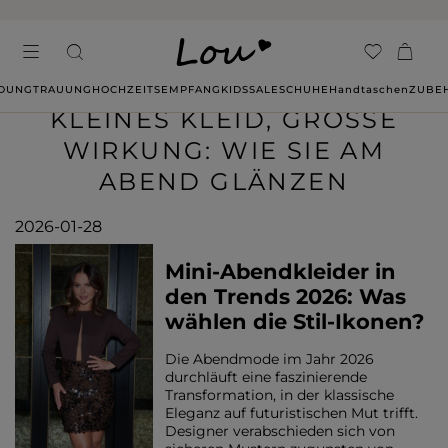
14 TAGE RÜCKGABE OHNE ANGABE VON GRÜNDEN
IDUNG
TRAUUNG
HOCHZEITSEMPFANG
KIDS
SALE
SCHUHE
Handtaschen
ZUBE
KLEINES KLEID, GROSSE W
IRKUNG: WIE SIE AM A
BEND GLÄNZEN
2026-01-28
Mini-Abendkleider in
den Trends 2026: Was
wählen die Stil-Ikonen?
Die Abendmode im Jahr 2026
durchläuft eine faszinierende
Transformation, in der klassische
Eleganz auf futuristischen Mut trifft.
Designer verabschieden sich von