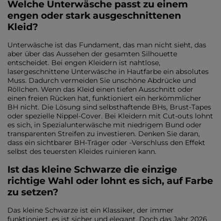
Welche Unterwäsche passt zu einem
engen oder stark ausgeschnittenen
Kleid?
Unterwäsche ist das Fundament, das man nicht sieht, das
aber über das Aussehen der gesamten Silhouette
entscheidet. Bei engen Kleidern ist nahtlose,
lasergeschnittene Unterwäsche in Hautfarbe ein absolutes
Muss. Dadurch vermeiden Sie unschöne Abdrücke und
Röllchen. Wenn das Kleid einen tiefen Ausschnitt oder
einen freien Rücken hat, funktioniert ein herkömmlicher
BH nicht. Die Lösung sind selbsthaftende BHs, Brust-Tapes
oder spezielle Nippel-Cover. Bei Kleidern mit Cut-outs lohnt
es sich, in Spezialunterwäsche mit niedrigem Bund oder
transparenten Streifen zu investieren. Denken Sie daran,
dass ein sichtbarer BH-Träger oder -Verschluss den Effekt
selbst des teuersten Kleides ruinieren kann.
Ist das kleine Schwarze die einzige
richtige Wahl oder lohnt es sich, auf Farbe
zu setzen?
Das kleine Schwarze ist ein Klassiker, der immer
funktioniert, es ist sicher und elegant. Doch das Jahr 2026