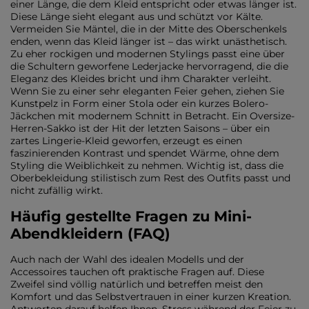
einer Länge, die dem Kleid entspricht oder etwas länger ist.
Diese Länge sieht elegant aus und schützt vor Kälte.
Vermeiden Sie Mäntel, die in der Mitte des Oberschenkels
enden, wenn das Kleid länger ist – das wirkt unästhetisch.
Zu eher rockigen und modernen Stylings passt eine über
die Schultern geworfene Lederjacke hervorragend, die die
Eleganz des Kleides bricht und ihm Charakter verleiht.
Wenn Sie zu einer sehr eleganten Feier gehen, ziehen Sie
Kunstpelz in Form einer Stola oder ein kurzes Bolero-
Jäckchen mit modernem Schnitt in Betracht. Ein Oversize-
Herren-Sakko ist der Hit der letzten Saisons – über ein
zartes Lingerie-Kleid geworfen, erzeugt es einen
faszinierenden Kontrast und spendet Wärme, ohne dem
Styling die Weiblichkeit zu nehmen. Wichtig ist, dass die
Oberbekleidung stilistisch zum Rest des Outfits passt und
nicht zufällig wirkt.
Häufig gestellte Fragen zu Mini-
Abendkleidern (FAQ)
Auch nach der Wahl des idealen Modells und der
Accessoires tauchen oft praktische Fragen auf. Diese
Zweifel sind völlig natürlich und betreffen meist den
Komfort und das Selbstvertrauen in einer kurzen Kreation.