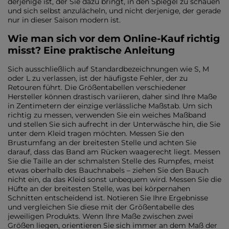
derjenige ist, der Sie dazu bringt, in den Spiegel zu schauen
und sich selbst anzulächeln, und nicht derjenige, der gerade
nur in dieser Saison modern ist.
Wie man sich vor dem Online-Kauf richtig
misst? Eine praktische Anleitung
Sich ausschließlich auf Standardbezeichnungen wie S, M
oder L zu verlassen, ist der häufigste Fehler, der zu
Retouren führt. Die Größentabellen verschiedener
Hersteller können drastisch variieren, daher sind Ihre Maße
in Zentimetern der einzige verlässliche Maßstab. Um sich
richtig zu messen, verwenden Sie ein weiches Maßband
und stellen Sie sich aufrecht in der Unterwäsche hin, die Sie
unter dem Kleid tragen möchten. Messen Sie den
Brustumfang an der breitesten Stelle und achten Sie
darauf, dass das Band am Rücken waagerecht liegt. Messen
Sie die Taille an der schmalsten Stelle des Rumpfes, meist
etwas oberhalb des Bauchnabels – ziehen Sie den Bauch
nicht ein, da das Kleid sonst unbequem wird. Messen Sie die
Hüfte an der breitesten Stelle, was bei körpernahen
Schnitten entscheidend ist. Notieren Sie Ihre Ergebnisse
und vergleichen Sie diese mit der Größentabelle des
jeweiligen Produkts. Wenn Ihre Maße zwischen zwei
Größen liegen, orientieren Sie sich immer an dem Maß der