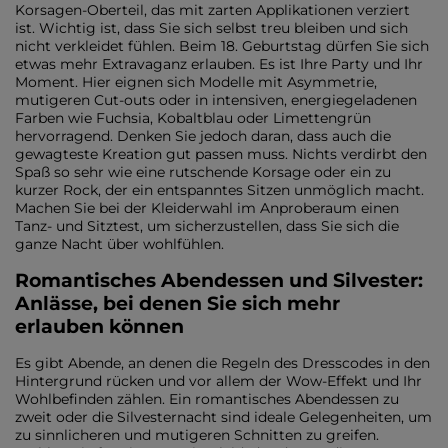
Korsagen-Oberteil, das mit zarten Applikationen verziert
ist. Wichtig ist, dass Sie sich selbst treu bleiben und sich
nicht verkleidet fühlen. Beim 18. Geburtstag dürfen Sie sich
etwas mehr Extravaganz erlauben. Es ist Ihre Party und Ihr
Moment. Hier eignen sich Modelle mit Asymmetrie,
mutigeren Cut-outs oder in intensiven, energiegeladenen
Farben wie Fuchsia, Kobaltblau oder Limettengrün
hervorragend. Denken Sie jedoch daran, dass auch die
gewagteste Kreation gut passen muss. Nichts verdirbt den
Spaß so sehr wie eine rutschende Korsage oder ein zu
kurzer Rock, der ein entspanntes Sitzen unmöglich macht.
Machen Sie bei der Kleiderwahl im Anproberaum einen
Tanz- und Sitztest, um sicherzustellen, dass Sie sich die
ganze Nacht über wohlfühlen.
Romantisches Abendessen und Silvester:
Anlässe, bei denen Sie sich mehr
erlauben können
Es gibt Abende, an denen die Regeln des Dresscodes in den
Hintergrund rücken und vor allem der Wow-Effekt und Ihr
Wohlbefinden zählen. Ein romantisches Abendessen zu
zweit oder die Silvesternacht sind ideale Gelegenheiten, um
zu sinnlicheren und mutigeren Schnitten zu greifen.