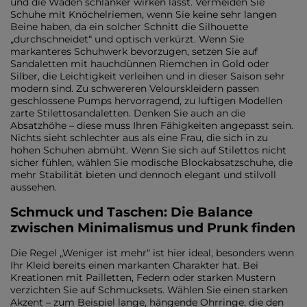
und die Waden schlanker wirken lässt. Vermeiden Sie
Schuhe mit Knöchelriemen, wenn Sie keine sehr langen
Beine haben, da ein solcher Schnitt die Silhouette
„durchschneidet“ und optisch verkürzt. Wenn Sie
markanteres Schuhwerk bevorzugen, setzen Sie auf
Sandaletten mit hauchdünnen Riemchen in Gold oder
Silber, die Leichtigkeit verleihen und in dieser Saison sehr
modern sind. Zu schwereren Velourskleidern passen
geschlossene Pumps hervorragend, zu luftigen Modellen
zarte Stilettosandaletten. Denken Sie auch an die
Absatzhöhe – diese muss Ihren Fähigkeiten angepasst sein.
Nichts sieht schlechter aus als eine Frau, die sich in zu
hohen Schuhen abmüht. Wenn Sie sich auf Stilettos nicht
sicher fühlen, wählen Sie modische Blockabsatzschuhe, die
mehr Stabilität bieten und dennoch elegant und stilvoll
aussehen.
Schmuck und Taschen: Die Balance
zwischen Minimalismus und Prunk finden
Die Regel „Weniger ist mehr“ ist hier ideal, besonders wenn
Ihr Kleid bereits einen markanten Charakter hat. Bei
Kreationen mit Pailletten, Federn oder starken Mustern
verzichten Sie auf Schmucksets. Wählen Sie einen starken
Akzent – zum Beispiel lange, hängende Ohrringe, die den