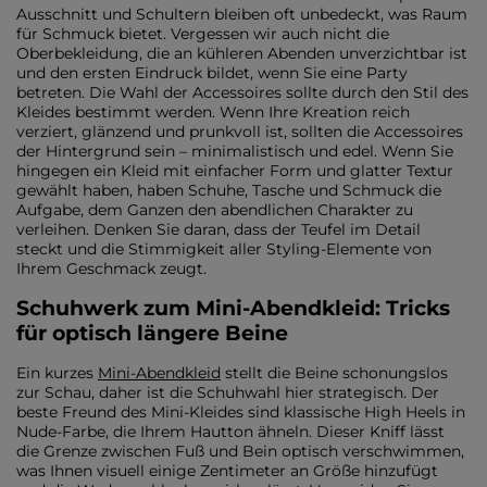
Ausschnitt und Schultern bleiben oft unbedeckt, was Raum
für Schmuck bietet. Vergessen wir auch nicht die
Oberbekleidung, die an kühleren Abenden unverzichtbar ist
und den ersten Eindruck bildet, wenn Sie eine Party
betreten. Die Wahl der Accessoires sollte durch den Stil des
Kleides bestimmt werden. Wenn Ihre Kreation reich
verziert, glänzend und prunkvoll ist, sollten die Accessoires
der Hintergrund sein – minimalistisch und edel. Wenn Sie
hingegen ein Kleid mit einfacher Form und glatter Textur
gewählt haben, haben Schuhe, Tasche und Schmuck die
Aufgabe, dem Ganzen den abendlichen Charakter zu
verleihen. Denken Sie daran, dass der Teufel im Detail
steckt und die Stimmigkeit aller Styling-Elemente von
Ihrem Geschmack zeugt.
Schuhwerk zum Mini-Abendkleid: Tricks
für optisch längere Beine
Ein kurzes
Mini-Abendkleid
stellt die Beine schonungslos
zur Schau, daher ist die Schuhwahl hier strategisch. Der
beste Freund des Mini-Kleides sind klassische High Heels in
Nude-Farbe, die Ihrem Hautton ähneln. Dieser Kniff lässt
die Grenze zwischen Fuß und Bein optisch verschwimmen,
was Ihnen visuell einige Zentimeter an Größe hinzufügt