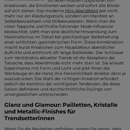
sicheren Mustern zugunsten von
Kreationen, die Emotionen wecken und sofort alle Blicke
auf sich ziehen. Das moderne
Mini-Abendkleid
jest nicht
mehr nur ein Kleidungsstück, sondern ein Manifest an
Selbstbewusstsein und Stilbewusstsein. Wenn man die
roten Teppiche und Profile führender Mode-Influencer
beobachtet, sieht man eine deutliche Hinwendung zum
Maximalismus im Detail bei gleichzeitiger Beibehaltung
einer schlichten, geometrischen Form. Diese Kombination
macht kurze Kreationen zum Hauptakteur abendlicher
Auftritte und entthront oft lange Ballkleider. Der Schlüssel
zum Verständnis aktueller Trends ist die Akzeptanz der
Tatsache, dass Abendmode nicht mehr starr ist. Sie erlaubt
Experimente mit Form und Licht und gibt Ihnen die
Werkzeuge an die Hand, Ihre Persönlichkeit direkter denn je
auszudrücken. Die Wahl der richtigen Kreation erfordert
jedoch die Kenntnis der wichtigsten Tendenzen, die diese
Saison definieren und durchschnittliche Stylings von
unvergesslichen unterscheiden.
Glanz und Glamour: Pailletten, Kristalle
und Metallic-Finishes für
Trendsetterinnen
Wenn Sie die Neuheiten verfolgen, wissen Sie genau, dass