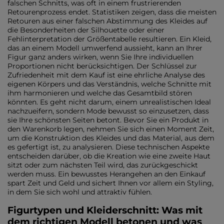
falschen Schnitts, was oft in einem frustrierenden
Retourenprozess endet. Statistiken zeigen, dass die meisten
Retouren aus einer falschen Abstimmung des Kleides auf
die Besonderheiten der Silhouette oder einer
Fehlinterpretation der Größentabelle resultieren. Ein Kleid,
das an einem Modell umwerfend aussieht, kann an Ihrer
Figur ganz anders wirken, wenn Sie Ihre individuellen
Proportionen nicht berücksichtigen. Der Schlüssel zur
Zufriedenheit mit dem Kauf ist eine ehrliche Analyse des
eigenen Körpers und das Verständnis, welche Schnitte mit
ihm harmonieren und welche das Gesamtbild stören
könnten. Es geht nicht darum, einem unrealistischen Ideal
nachzueifern, sondern Mode bewusst so einzusetzen, dass
sie Ihre schönsten Seiten betont. Bevor Sie ein Produkt in
den Warenkorb legen, nehmen Sie sich einen Moment Zeit,
um die Konstruktion des Kleides und das Material, aus dem
es gefertigt ist, zu analysieren. Diese technischen Aspekte
entscheiden darüber, ob die Kreation wie eine zweite Haut
sitzt oder zum nächsten Teil wird, das zurückgeschickt
werden muss. Ein bewusstes Herangehen an den Einkauf
spart Zeit und Geld und sichert Ihnen vor allem ein Styling,
in dem Sie sich wohl und attraktiv fühlen.
Figurtypen und Kleiderschnitt: Was mit
dem richtigen Modell betonen und was