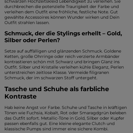
schwarzen Hochzeitskleid Lebendigkeit zu verleihen. Sie
durchbrechen die potenzielle Traurigkeit der Farbe und
verleihen dem Outfit eine fröhliche, festliche Note. Gut
gewählte Accessoires können Wunder wirken und Dein
Outfit strahlen lassen.
Schmuck, der die Stylings erhellt – Gold,
Silber oder Perlen?
Setze auf auffälligen und glänzenden Schmuck. Goldene
Ketten, große Ohrringe oder reich verzierte Armbänder
kontrastieren schön mit Schwarz und bringen Glanz ins
Outfit. Silber und Kristalle verleihen kühle Eleganz, Perlen
unterstreichen zeitlose Klasse. Vermeide filigranen
Schmuck, der im schwarzen Stoff untergeht.
Tasche und Schuhe als farbliche
Kontraste
Hab keine Angst vor Farbe. Schuhe und Tasche in kräftigen
Tönen wie Fuchsia, Kobalt, Rot oder Smaragdgrün beleben
das Outfit sofort. Metallic-Töne in Gold, Silber oder Kupfer
passen ebenfalls gut. Eine kleine elegante Clutch und
klassische Pumps sind immer eine sichere Kombi.