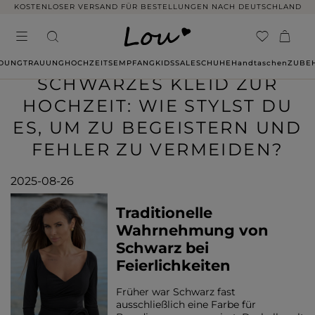
14 TAGE RÜCKGABE OHNE ANGABE VON GRÜNDEN
IDUNG
TRAUUNG
HOCHZEITSEMPFANG
KIDS
SALE
SCHUHE
Handtaschen
ZUBE
SCHWARZES KLEID ZUR
HOCHZEIT: WIE STYLST DU
ES, UM ZU BEGEISTERN UND
FEHLER ZU VERMEIDEN?
2025-08-26
Traditionelle
Wahrnehmung von
Schwarz bei
Feierlichkeiten
Früher war Schwarz fast
ausschließlich eine Farbe für