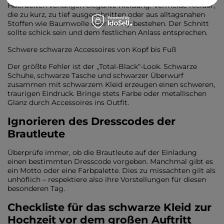
Hochzeiten verlangen elegante Kleidung. Vermeide Kleider,
die zu kurz, zu tief ausgeschnitten oder aus alltagsnahen
Stoffen wie Baumwolle oder Jersey bestehen. Der Schnitt
sollte schick sein und dem festlichen Anlass entsprechen.
Schwere schwarze Accessoires von Kopf bis Fuß
Der größte Fehler ist der „Total-Black“-Look. Schwarze
Schuhe, schwarze Tasche und schwarzer Überwurf
zusammen mit schwarzem Kleid erzeugen einen schweren,
traurigen Eindruck. Bringe stets Farbe oder metallischen
Glanz durch Accessoires ins Outfit.
Ignorieren des Dresscodes der
Brautleute
Überprüfe immer, ob die Brautleute auf der Einladung
einen bestimmten Dresscode vorgeben. Manchmal gibt es
ein Motto oder eine Farbpalette. Dies zu missachten gilt als
unhöflich – respektiere also ihre Vorstellungen für diesen
besonderen Tag.
Checkliste für das schwarze Kleid zur
Hochzeit vor dem großen Auftritt