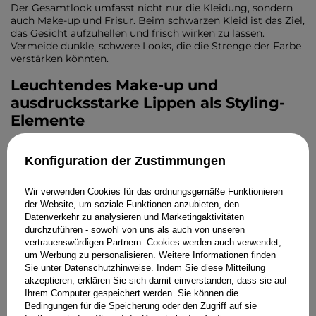
Der Gesamtlook umfasst nicht nur die Kleidung, sondern
auch Make-up und Frisur. Beim schwarzen Kleid ist das Ziel,
das Gesicht aufzuhellen und frisch wirken zu lassen.
Vermeide dunkle, schwere Looks, die die Strenge der Farbe
verstärken könnten.
Leuchtendes Make-up und
ausdrucksstarke Lippen als Styling-
Elemente
Setze auf Make-up, das den Teint erhellt. Nutze Highlighter
auf Wangenknochen, unter den Brauenbögen und in den
Konfiguration der Zustimmungen
inneren Augenwinkeln. Kräftige Lippenfarben wie
klassisches Rot, Fuchsia oder Koralle bilden einen schönen
Wir verwenden Cookies für das ordnungsgemäße Funktionieren
Kontrast zu Schwarz und verleihen Energie.
der Website, um soziale Funktionen anzubieten, den
Datenverkehr zu analysieren und Marketingaktivitäten
Leicht wirkende Frisuren –
durchzuführen - sowohl von uns als auch von unseren
romantische Wellen und elegante
vertrauenswürdigen Partnern. Cookies werden auch verwendet,
um Werbung zu personalisieren. Weitere Informationen finden
Hochsteckfrisuren
Sie unter
Datenschutzhinweise
. Indem Sie diese Mitteilung
akzeptieren, erklären Sie sich damit einverstanden, dass sie auf
Wähle eine Frisur, die Leichtigkeit vermittelt. Sanfte,
Ihrem Computer gespeichert werden. Sie können die
romantische Wellen, lockere Hochsteckfrisuren mit
Bedingungen für die Speicherung oder den Zugriff auf sie
herausgelassenen Strähnen oder klassische glatte Dutts