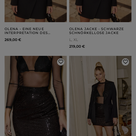
OLENA - EINE NEUE
OLENA JACKE - SCHWARZE
INTERPRETATION DES
SCHNÖRKELLOSE JACKE
KLASSISCHEN SCHWARZEN
269,00 €
L
XL
ANZUGS
219,00 €