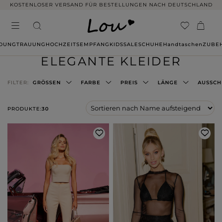
KOSTENLOSER VERSAND FÜR BESTELLUNGEN NACH DEUTSCHLAND
IDUNG
TRAUUNG
HOCHZEITSEMPFANG
KIDS
SALE
SCHUHE
Handtaschen
ZUBE
ELEGANTE KLEIDER
FILTER:
GRÖSSEN
FARBE
PREIS
LÄNGE
AUSSCH
PRODUKTE:
30