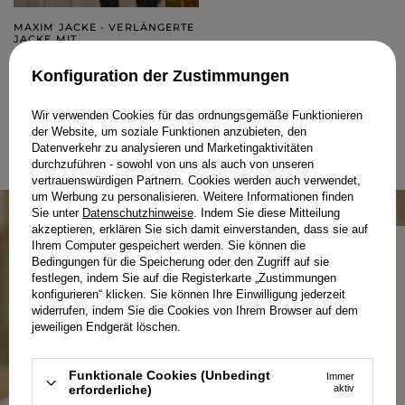
MAXIM JACKE - VERLÄNGERTE
JACKE MIT
PAILLETTENAUFSCHLÄGEN
S
L
XL
Konfiguration der Zustimmungen
219,00 €
Wir verwenden Cookies für das ordnungsgemäße Funktionieren
der Website, um soziale Funktionen anzubieten, den
WEBSITE 2 AUS 2
Datenverkehr zu analysieren und Marketingaktivitäten
VORHERIGE
1
2
WEITER
durchzuführen - sowohl von uns als auch von unseren
vertrauenswürdigen Partnern. Cookies werden auch verwendet,
um Werbung zu personalisieren. Weitere Informationen finden
Sie unter
Datenschutzhinweise
. Indem Sie diese Mitteilung
akzeptieren, erklären Sie sich damit einverstanden, dass sie auf
Ihrem Computer gespeichert werden. Sie können die
Bedingungen für die Speicherung oder den Zugriff auf sie
festlegen, indem Sie auf die Registerkarte „Zustimmungen
konfigurieren“ klicken. Sie können Ihre Einwilligung jederzeit
PRODUKTION IN POLEN – WEIL
widerrufen, indem Sie die Cookies von Ihrem Browser auf dem
REGIONALITÄT ZÄHLT.
jeweiligen Endgerät löschen.
Funktionale Cookies (Unbedingt
Immer
Bei Lou zählt jedes Detail – von der Qualität der
erforderliche)
aktiv
Stoffe über durchdachte Schnitte bis hin zur lokalen