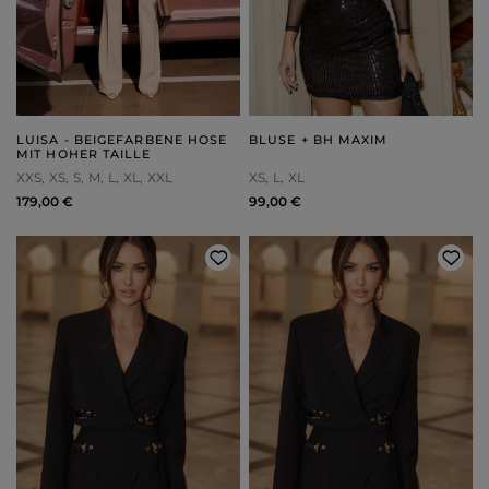
LUISA - BEIGEFARBENE HOSE
BLUSE + BH MAXIM
MIT HOHER TAILLE
XXS
XS
S
M
L
XL
XXL
XS
L
XL
179,00 €
99,00 €