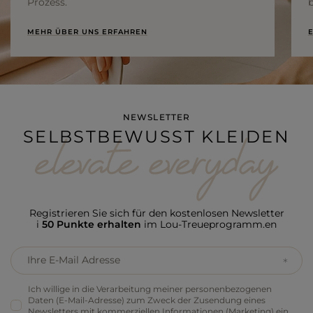
Prozess.
b
MEHR ÜBER UNS ERFAHREN
E
NEWSLETTER
SELBSTBEWUSST KLEIDEN
Registrieren Sie sich für den kostenlosen Newsletter
i
50 Punkte erhalten
im Lou-Treueprogramm.en
Ihre E-Mail Adresse
Ich willige in die Verarbeitung meiner personenbezogenen
Daten (E-Mail-Adresse) zum Zweck der Zusendung eines
Newsletters mit kommerziellen Informationen (Marketing) ein.