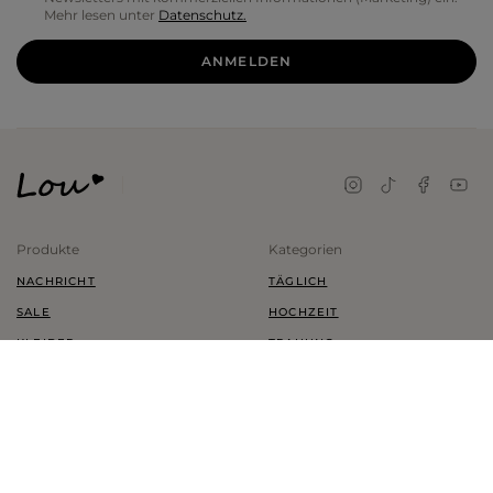
Mehr lesen unter
Datenschutz.
ANMELDEN
Produkte
Kategorien
NACHRICHT
TÄGLICH
SALE
HOCHZEIT
KLEIDER
TRAUUNG
SCHUHE
KINDER
KLEIDUNG
PLUS SIZE
ZUBEHÖR
MEIN KONTO
INFORMATIONEN