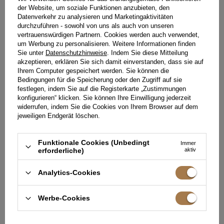
der Website, um soziale Funktionen anzubieten, den
Datenverkehr zu analysieren und Marketingaktivitäten
durchzuführen - sowohl von uns als auch von unseren
vertrauenswürdigen Partnern. Cookies werden auch verwendet,
um Werbung zu personalisieren. Weitere Informationen finden
Sie unter
Datenschutzhinweise
. Indem Sie diese Mitteilung
akzeptieren, erklären Sie sich damit einverstanden, dass sie auf
Ihrem Computer gespeichert werden. Sie können die
Bedingungen für die Speicherung oder den Zugriff auf sie
festlegen, indem Sie auf die Registerkarte „Zustimmungen
konfigurieren“ klicken. Sie können Ihre Einwilligung jederzeit
widerrufen, indem Sie die Cookies von Ihrem Browser auf dem
jeweiligen Endgerät löschen.
Funktionale Cookies (Unbedingt
Immer
erforderliche)
aktiv
ELODIA - EIN SYNONYM FÜR
RUMI - LUFTIGES MINIKLEID IN
WEIBLICHKEIT IM
SANDFARBEN
ROSAFARBENEN GLANZ DES
Analytics-Cookies
XS
S
M
L
XL
XS
S
M
L
XL
KLEIDES
189,00 €
189,00 €
Werbe-Cookies