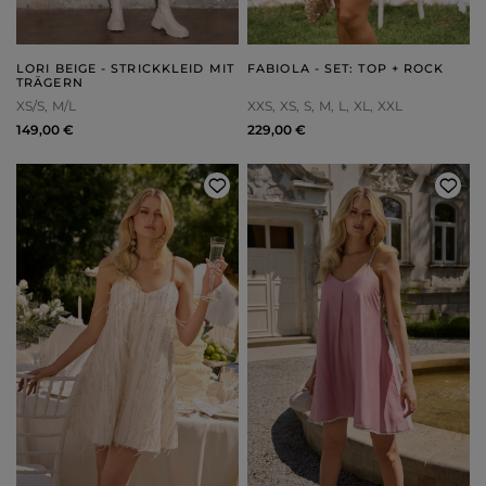
LORI BEIGE - STRICKKLEID MIT
FABIOLA - SET: TOP + ROCK
TRÄGERN
XS/S
M/L
XXS
XS
S
M
L
XL
XXL
149,00 €
229,00 €