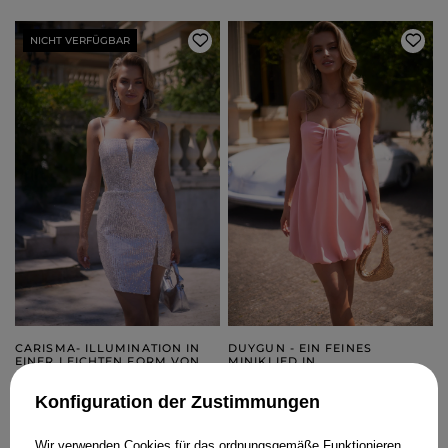
NICHT VERFÜGBAR
CARISMA- ILLUMINATION IN
DUYGUN - EIN FEINES
EINER LEICHTEN FORM VON
MINIKLIED IN
ASYMMETRIE
LACHSFARBENEM PIGMENT
179,00 €
XS
S
M
Konfiguration der Zustimmungen
189,00 €
Wir verwenden Cookies für das ordnungsgemäße Funktionieren