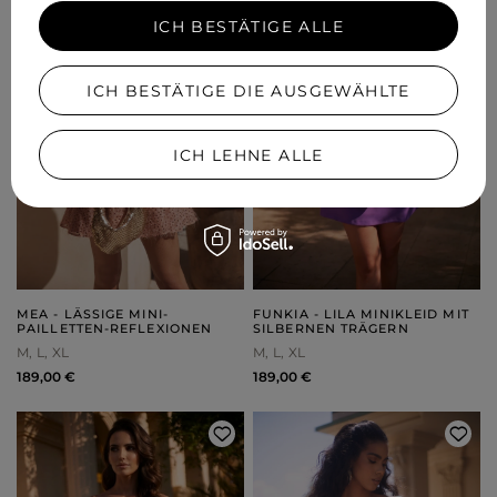
ICH BESTÄTIGE ALLE
ICH BESTÄTIGE DIE AUSGEWÄHLTE
ICH LEHNE ALLE
MEA - LÄSSIGE MINI-
FUNKIA - LILA MINIKLEID MIT
PAILLETTEN-REFLEXIONEN
SILBERNEN TRÄGERN
M
L
XL
M
L
XL
189,00 €
189,00 €