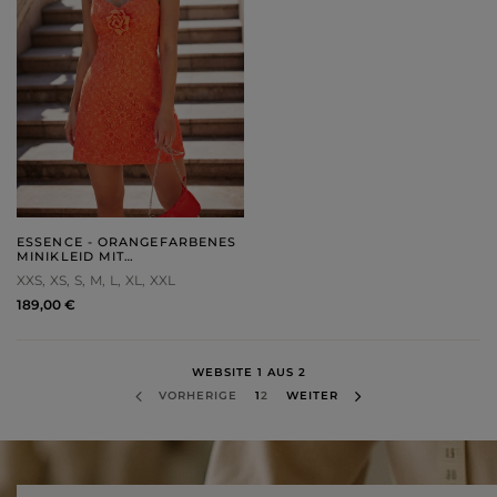
ESSENCE - ORANGEFARBENES
MINIKLEID MIT
HERZAUSSCHNITT,
XXS
XS
S
M
L
XL
XXL
ABNEHMBARER ROSE UND
VERSTELLBAREN TRÄGERN
189,00 €
WEBSITE 1 AUS 2
VORHERIGE
1
2
WEITER