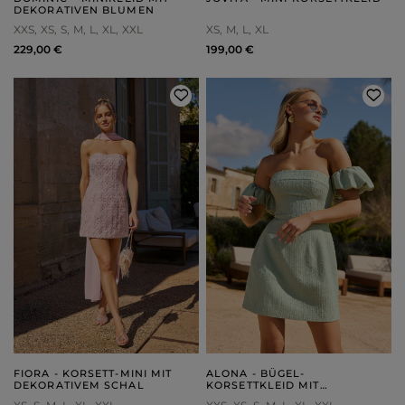
DEKORATIVEN BLUMEN
XXS
XS
S
M
L
XL
XXL
XS
M
L
XL
229,00 €
199,00 €
FIORA - KORSETT-MINI MIT
ALONA - BÜGEL-
DEKORATIVEM SCHAL
KORSETTKLEID MIT
GEPOLSTERTEM UNTERTEIL