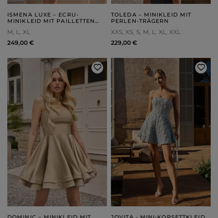
ISMENA LUXE – ECRU-
TOLEDA – MINIKLEID MIT
MINIKLEID MIT PAILLETTEN
PERLEN-TRÄGERN
UND FEDERN
M
L
XL
XXS
XS
S
M
L
XL
XXL
249,00 €
229,00 €
DOMINIC – MINIKLEID MIT
JOVITA - MINI-KORSETTKLEID