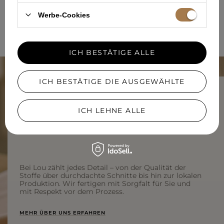
XS
199,00 €
Werbe-Cookies
WEBSITE 1 AUS 1
ICH BESTÄTIGE ALLE
ICH BESTÄTIGE DIE AUSGEWÄHLTE
ICH LEHNE ALLE
PRODUKTION IN POLEN – WEIL
REGIONALITÄT ZÄHLT.
Bei Lou zählt jedes Detail – von der Qualität der
Stoffe über durchdachte Schnitte bis hin zur lokalen
Produktion. Wir fertigen mit Sorgfalt für Sie und
mit Respekt vor dem Prozess.
MEHR ÜBER UNS ERFAHREN