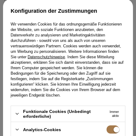
FEDERN UND CUT-OUTS
ROTES MINIKLEID MIT
PAILLETTEN
XS
S
XS
S
M
L
XL
Konfiguration der Zustimmungen
199,00 €
189,00 €
Wir verwenden Cookies für das ordnungsgemäße Funktionieren
der Website, um soziale Funktionen anzubieten, den
Datenverkehr zu analysieren und Marketingaktivitäten
durchzuführen - sowohl von uns als auch von unseren
vertrauenswürdigen Partnern. Cookies werden auch verwendet,
um Werbung zu personalisieren. Weitere Informationen finden
Sie unter
Datenschutzhinweise
. Indem Sie diese Mitteilung
akzeptieren, erklären Sie sich damit einverstanden, dass sie auf
Ihrem Computer gespeichert werden. Sie können die
Bedingungen für die Speicherung oder den Zugriff auf sie
festlegen, indem Sie auf die Registerkarte „Zustimmungen
konfigurieren“ klicken. Sie können Ihre Einwilligung jederzeit
widerrufen, indem Sie die Cookies von Ihrem Browser auf dem
jeweiligen Endgerät löschen.
Funktionale Cookies (Unbedingt
Immer
erforderliche)
aktiv
ALIZEE - ASYMMETRISCHER
Analytics-Cookies
MINI MIT EINER BLUME