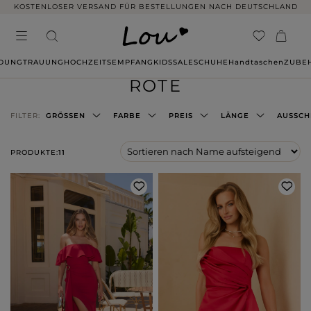
KOSTENLOSER VERSAND FÜR BESTELLUNGEN NACH DEUTSCHLAND
IDUNG
TRAUUNG
HOCHZEITSEMPFANG
KIDS
SALE
SCHUHE
Handtaschen
ZUBE
ROTE
FILTER:
GRÖSSEN
FARBE
PREIS
LÄNGE
AUSSCH
PRODUKTE:
11