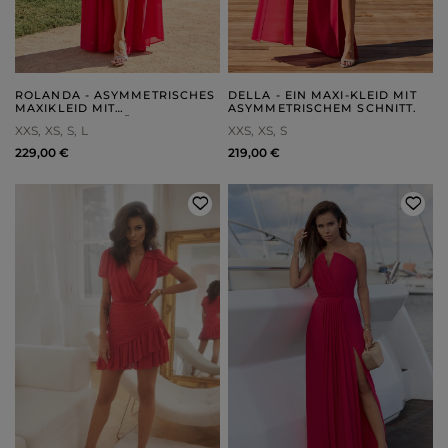
ROLANDA - ASYMMETRISCHES
DELLA - EIN MAXI-KLEID MIT
MAXIKLEID MIT
ASYMMETRISCHEM SCHNITT.
ABNEHMBAREN ÄRMELN UND
XXS
XS
S
L
XXS
XS
S
BLUME
229,00 €
219,00 €