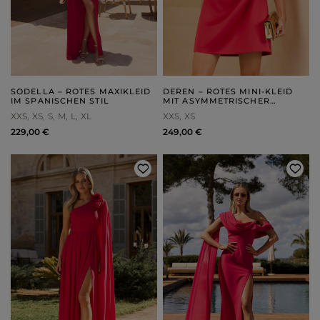
SODELLA – ROTES MAXIKLEID
DEREN – ROTES MINI-KLEID
IM SPANISCHEN STIL
MIT ASYMMETRISCHER
DRAPIERUNG
XXS
XS
S
M
L
XL
XXS
XS
229,00 €
249,00 €