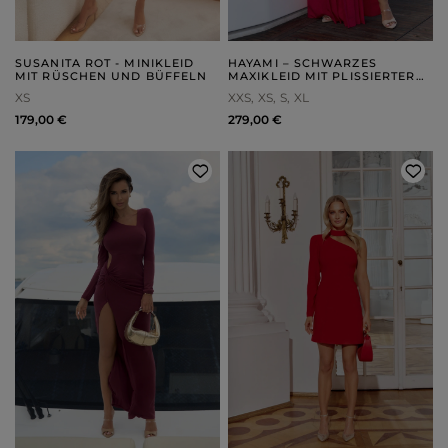
SUSANITA ROT - MINIKLEID
HAYAMI – SCHWARZES
MIT RÜSCHEN UND BÜFFELN
MAXIKLEID MIT PLISSIERTER
VORDERSEITE
XS
XXS
XS
S
XL
179,00 €
279,00 €