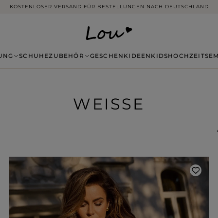
14 TAGE RÜCKGABE OHNE ANGABE VON GRÜNDEN
UNG
SCHUHE
ZUBEHÖR
GESCHENKIDEEN
KIDS
HOCHZEITSE
WEISSE