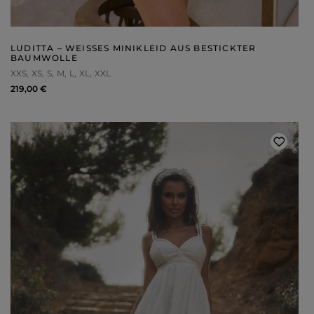
WEIHNACHTEN
ASYMMETRISCHE KLEID
SILVESTER
STRICKKLEIDER
KOMMUNION
MIT RÜSCHEN
VELOURS
Art
LUDITTA – WEISSES MINIKLEID AUS BESTICKTER B
MIT SCHÖSSCHEN
AUMWOLLE
SPANISCHE KLEIDER
CASUAL - KLEIDER
PASTELLKLEIDER
XXS
XS
S
M
L
XL
XXL
ABENDKLEIDER
BROKATKLEIDER
219,00 €
ALLES ANZEIGEN
ENTDECKEN SIE DIE NEUHEITEN