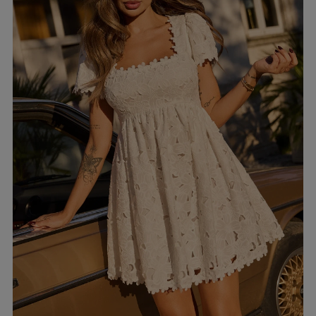
EIGEN
KARIERTE KLEIDER
Ausschnitt
TAILLIERTES KLEID
PAILLETTENKLEID
AM RÜCKEN
AMERIKANISCHER
QUADRAT
Saison / Stoff
R
U-BOOT
V-AUSSCHNITT
SOMMERKLEIDER
KARO
FRÜHLINGSKLEIDER