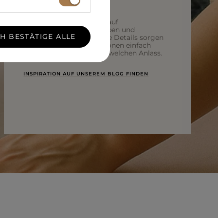
Wir entwerfen mit Blick auf
unterschiedliche Figurtypen und
CH BESTÄTIGE ALLE
Bedürfnisse. Durchdachte Details sorgen
dafür, dass unsere Kreationen einfach
„sitzen" – ganz gleich für welchen Anlass.
INSPIRATION AUF UNSEREM BLOG FINDEN