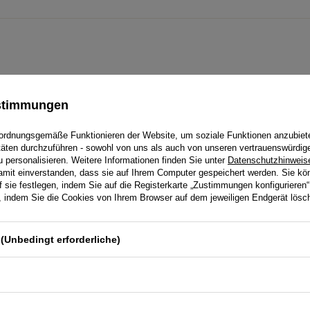
ustimmungen
ordnungsgemäße Funktionieren der Website, um soziale Funktionen anzubiet
itäten durchzuführen - sowohl von uns als auch von unseren vertrauenswürdig
personalisieren. Weitere Informationen finden Sie unter
Datenschutzhinweis
damit einverstanden, dass sie auf Ihrem Computer gespeichert werden. Sie kö
f sie festlegen, indem Sie auf die Registerkarte „Zustimmungen konfigurieren“
en, indem Sie die Cookies von Ihrem Browser auf dem jeweiligen Endgerät lösc
SORGFÄLTIG
(Unbedingt erforderliche)
AUSGEWÄHLTE
MATERIALIEN, DEREN
QUALITÄT MAN BEIM
ERSTEN BERÜHREN