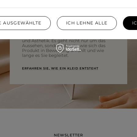
SPÜRT.
IE AUSGEWÄHLTE
ICH LEHNE ALLE
I
Wir wählen Stoffe mit Blick auf Komfort
und Ästhetik. Es geht nicht nur um das
Aussehen, sondern darum, wie sich das
Produkt in Bewegung anfühlt und wie
lange es Sie begleitet.
ERFAHREN SIE, WIE EIN KLEID ENTSTEHT
NEWSLETTER