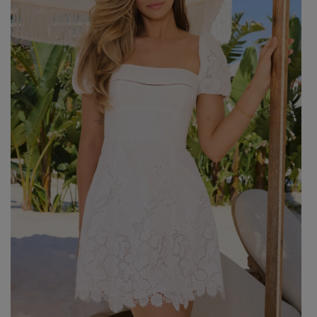
Beliebte Kategorien
NEUHEITEN
ZUR HOCHZEIT
BESTSELLER
ALLE ANZ
Stil
PARTYKLEIDER
BOHO
JEANSKLEIDER
TRAUUNG
COCTAILKLEIDER
TAUFE
SPITZENKLEIDER
ALLTAG
FIGURBETONTE KLEIDE
DATE
ELEGANTE KLEIDER
VALENTINSTAG
AUSGESTELLTE KLEIDER
ABSCHLUSSBALL
FORMELLE KLEIDER