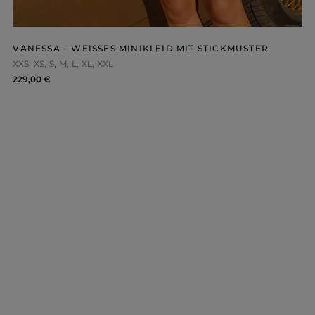
OHNE AUSSCHNITT
HERBSTKLEIDER
ER
ASYMMETRISCHER
CARMEN
Länge
Ärmel / Träger
VANESSA – WEISSES MINIKLEID MIT STICKMUSTER
MINI
XXS
XS
S
M
L
XL
XXL
MIDI
OHNE TRÄGER
MAXI
MIT TRÄGERN
229,00 €