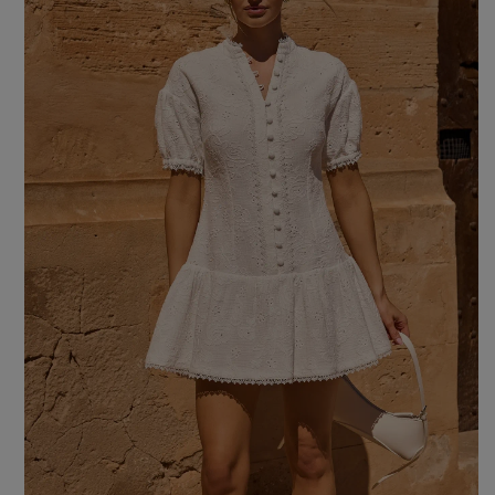
Farbe
ROTE
SCHWARZE
BEIGE
WEISSE
BLAUE
GRÜNE