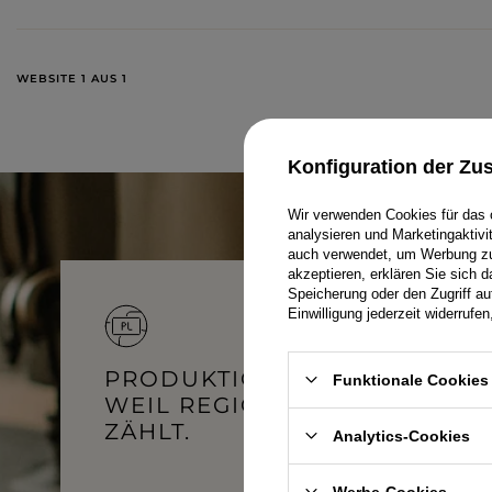
WEBSITE 1 AUS 1
Konfiguration der Z
Wir verwenden Cookies für das 
analysieren und Marketingaktiv
auch verwendet, um Werbung zu 
akzeptieren, erklären Sie sich 
Speicherung oder den Zugriff au
Einwilligung jederzeit widerruf
DAMENOVERALLS
ARMBÄNDER
MINI
PRODUKTION IN POLEN –
Funktionale Cookies 
WEIL REGIONALITÄT
T-SHIRTS
SCHMUCK
MIDI
ZÄHLT.
Analytics-Cookies
TRAININGSANZÜGE
HAARGUMMIS
MAXI
Werbe-Cookies