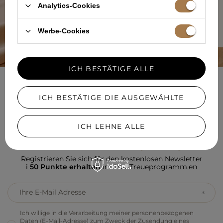
Analytics-Cookies
MEHR ÜBER UNS ERFAHREN
Werbe-Cookies
ICH BESTÄTIGE ALLE
NEWSLETTER
ICH BESTÄTIGE DIE AUSGEWÄHLTE
SELBSTBEWUSST KLEIDEN
ICH LEHNE ALLE
Registrieren Sie sich für den kostenlosen Newsletter
i
50 Punkte erhalten
im Lou-Treueprogramm.en
Ihre E-Mail Adresse
Ich willige in die Verarbeitung meiner personenbezogenen
Daten (E-Mail-Adresse) zum Zweck der Zusendung eines