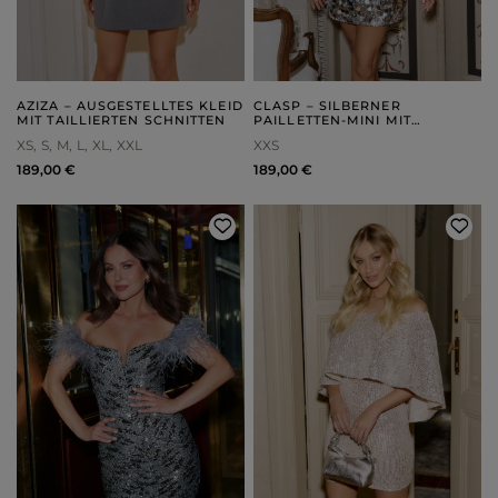
AZIZA – AUSGESTELLTES KLEID
CLASP – SILBERNER
MIT TAILLIERTEN SCHNITTEN
PAILLETTEN-MINI MIT
BINDEBAND AUF DER
XS
S
M
L
XL
XXL
XXS
RÜCKSEITE
189,00 €
189,00 €