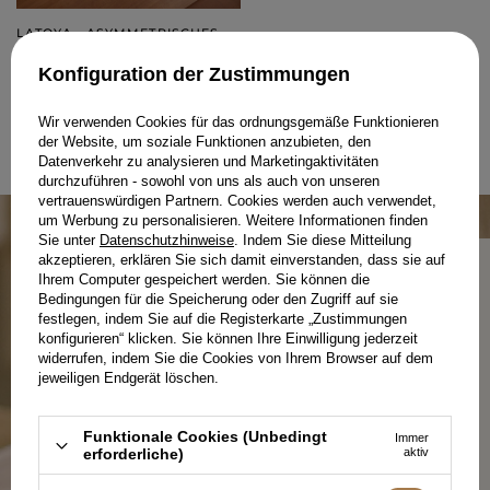
LATOYA - ASYMMETRISCHES
MAXIKLEID MIT SILBERNEN
PAILLETTEN
L
XL
Konfiguration der Zustimmungen
199,00 €
Wir verwenden Cookies für das ordnungsgemäße Funktionieren
der Website, um soziale Funktionen anzubieten, den
Datenverkehr zu analysieren und Marketingaktivitäten
WEBSITE 1 AUS 1
durchzuführen - sowohl von uns als auch von unseren
vertrauenswürdigen Partnern. Cookies werden auch verwendet,
um Werbung zu personalisieren. Weitere Informationen finden
Sie unter
Datenschutzhinweise
. Indem Sie diese Mitteilung
akzeptieren, erklären Sie sich damit einverstanden, dass sie auf
Ihrem Computer gespeichert werden. Sie können die
Bedingungen für die Speicherung oder den Zugriff auf sie
festlegen, indem Sie auf die Registerkarte „Zustimmungen
PRODUKTION IN POLEN – WEIL
konfigurieren“ klicken. Sie können Ihre Einwilligung jederzeit
REGIONALITÄT ZÄHLT.
widerrufen, indem Sie die Cookies von Ihrem Browser auf dem
jeweiligen Endgerät löschen.
Bei Lou zählt jedes Detail – von der Qualität der
Funktionale Cookies (Unbedingt
Immer
Stoffe über durchdachte Schnitte bis hin zur lokalen
erforderliche)
aktiv
Produktion. Wir fertigen mit Sorgfalt für Sie und
mit Respekt vor dem Prozess.