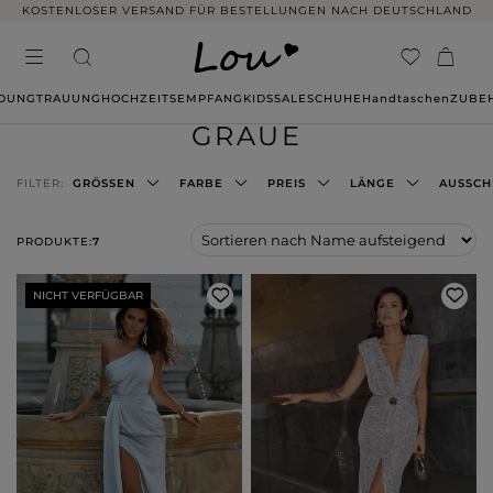
KOSTENLOSER VERSAND FÜR BESTELLUNGEN NACH DEUTSCHLAND
IDUNG
TRAUUNG
HOCHZEITSEMPFANG
KIDS
SALE
SCHUHE
Handtaschen
ZUBE
GRAUE
FILTER:
GRÖSSEN
FARBE
PREIS
LÄNGE
AUSSCH
PRODUKTE:
7
NICHT VERFÜGBAR