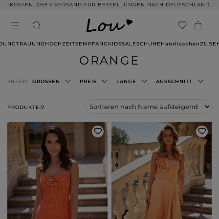
KOSTENLOSER VERSAND FÜR BESTELLUNGEN NACH DEUTSCHLAND
IDUNG
TRAUUNG
HOCHZEITSEMPFANG
KIDS
SALE
SCHUHE
Handtaschen
ZUBE
ORANGE
FILTER:
GRÖSSEN
PREIS
LÄNGE
AUSSCHNITT
PRODUKTE:
7