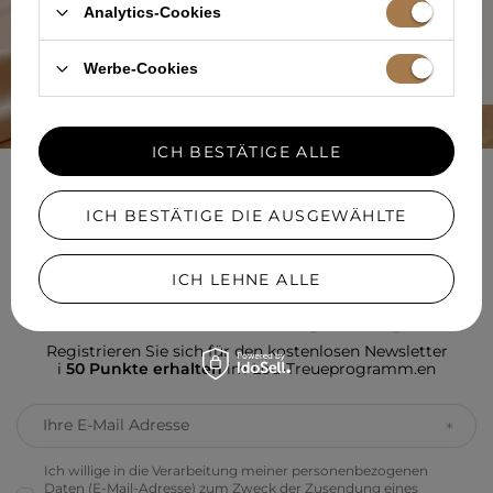
Analytics-Cookies
MEHR ÜBER UNS ERFAHREN
Werbe-Cookies
ICH BESTÄTIGE ALLE
NEWSLETTER
ICH BESTÄTIGE DIE AUSGEWÄHLTE
SELBSTBEWUSST KLEIDEN
ICH LEHNE ALLE
Registrieren Sie sich für den kostenlosen Newsletter
i
50 Punkte erhalten
im Lou-Treueprogramm.en
Ihre E-Mail Adresse
Ich willige in die Verarbeitung meiner personenbezogenen
Daten (E-Mail-Adresse) zum Zweck der Zusendung eines