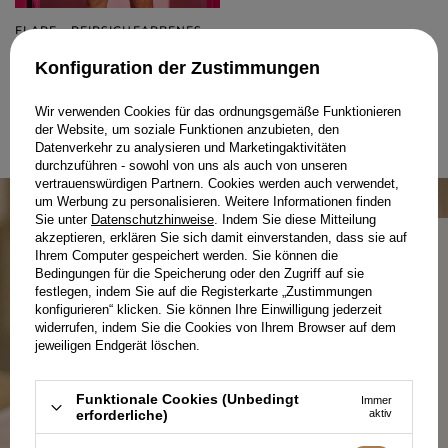
FLARE - PFIRSICHFARBENES
MINIKLEID MIT V-AUSSCHNITT,
PUFFÄRMELN UND
XXS
XS
S
M
L
Konfiguration der Zustimmungen
ABNEHMBARER BROSCHE
189,00 €
Wir verwenden Cookies für das ordnungsgemäße Funktionieren
der Website, um soziale Funktionen anzubieten, den
Datenverkehr zu analysieren und Marketingaktivitäten
WEBSITE 1 AUS 1
durchzuführen - sowohl von uns als auch von unseren
vertrauenswürdigen Partnern. Cookies werden auch verwendet,
um Werbung zu personalisieren. Weitere Informationen finden
Sie unter
Datenschutzhinweise
. Indem Sie diese Mitteilung
akzeptieren, erklären Sie sich damit einverstanden, dass sie auf
Ihrem Computer gespeichert werden. Sie können die
Bedingungen für die Speicherung oder den Zugriff auf sie
festlegen, indem Sie auf die Registerkarte „Zustimmungen
PRODUKTION IN POLEN – WEIL
konfigurieren“ klicken. Sie können Ihre Einwilligung jederzeit
REGIONALITÄT ZÄHLT.
widerrufen, indem Sie die Cookies von Ihrem Browser auf dem
jeweiligen Endgerät löschen.
Bei Lou zählt jedes Detail – von der Qualität der
Funktionale Cookies (Unbedingt
Immer
Stoffe über durchdachte Schnitte bis hin zur lokalen
erforderliche)
aktiv
Produktion. Wir fertigen mit Sorgfalt für Sie und
mit Respekt vor dem Prozess.