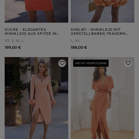
SUCRE - ELEGANTES
SHELBY - MINIKLEID MIT
MINIKLEID AUS SPITZE IN
VERSTELLBAREN TRÄGERN
LEUCHTENDEM ORANGE
UND KRÄUSELRÜSCHE
XS
S
M
L
L
XL
199,00 €
189,00 €
NICHT VERFÜGBAR