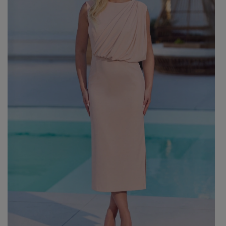
Beliebte Kategorien
NEUHEITEN
ZUR HOCHZEIT
BESTSELLER
ALLE ANZ
Stil
PARTYKLEIDER
BOHO
JEANSKLEIDER
TRAUUNG
COCTAILKLEIDER
TAUFE
SPITZENKLEIDER
ALLTAG
FIGURBETONTE KLEIDE
DATE
ELEGANTE KLEIDER
VALENTINSTAG
AUSGESTELLTE KLEIDER
ABSCHLUSSBALL
FORMELLE KLEIDER