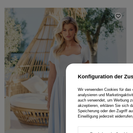
Konfiguration der Z
Wir verwenden Cookies für das 
analysieren und Marketingaktiv
auch verwendet, um Werbung zu 
DAMENOVERALLS
ARMBÄNDER
MINI
akzeptieren, erklären Sie sich 
Speicherung oder den Zugriff au
T-SHIRTS
SCHMUCK
MIDI
Einwilligung jederzeit widerruf
TRAININGSANZÜGE
HAARGUMMIS
MAXI