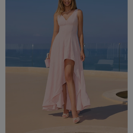
EIGEN
KARIERTE KLEIDER
Ausschnitt
TAILLIERTES KLEID
PAILLETTENKLEID
AM RÜCKEN
AMERIKANISCHER
QUADRAT
Saison / Stoff
R
U-BOOT
V-AUSSCHNITT
SOMMERKLEIDER
KARO
FRÜHLINGSKLEIDER