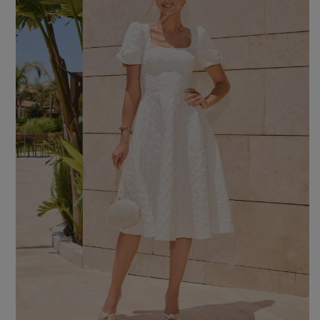
Farbe
ROTE
SCHWARZE
BEIGE
WEISSE
BLAUE
GRÜNE