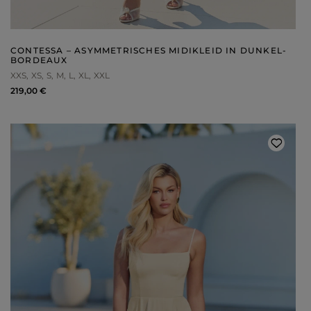
CONTESSA – ASYMMETRISCHES MIDIKLEID IN DUNKEL-
BORDEAUX
XXS
XS
S
M
L
XL
XXL
219,00 €