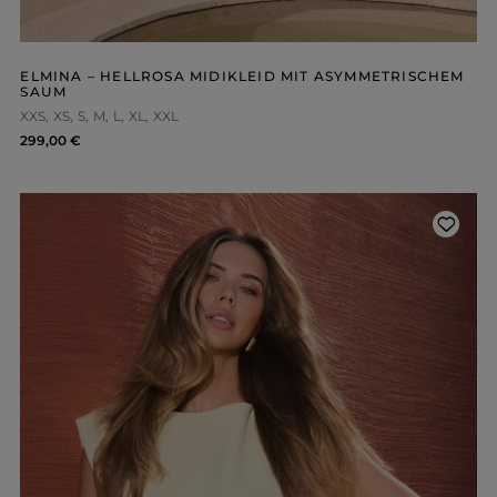
OHNE AUSSCHNITT
HERBSTKLEIDER
ER
ASYMMETRISCHER
CARMEN
Länge
Ärmel / Träger
ELMINA – HELLROSA MIDIKLEID MIT ASYMMETRISCHEM
MINI
SAUM
MIDI
OHNE TRÄGER
XXS
XS
S
M
L
XL
XXL
MAXI
MIT TRÄGERN
299,00 €