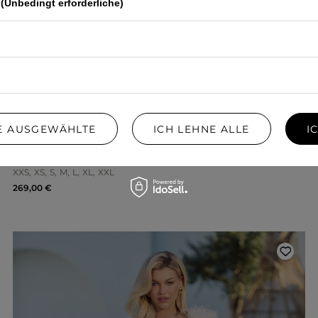
(Unbedingt erforderliche)
IE AUSGEWÄHLTE
ICH LEHNE ALLE
I
LURDES – SET IN OFF-WHITE: BLUSE + ROCK
XXS
XS
S
M
L
XL
XXL
269,00 €