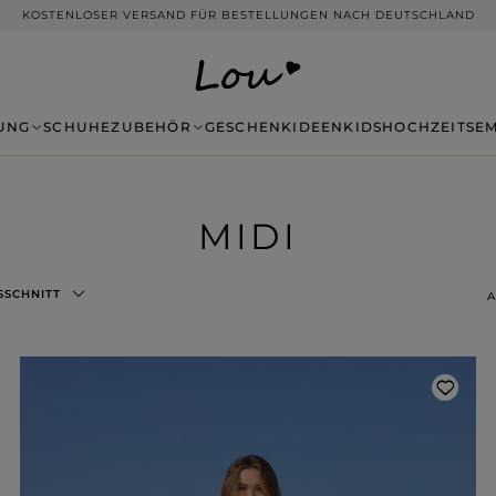
14 TAGE RÜCKGABE OHNE ANGABE VON GRÜNDEN
UNG
SCHUHE
ZUBEHÖR
GESCHENKIDEEN
KIDS
HOCHZEITSE
MIDI
SSCHNITT
A