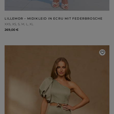
LILLEMOR – MIDIKLEID IN ECRU MIT FEDERBROSCHE
XXS
XS
S
M
L
XL
269,00 €