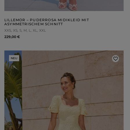
WEIHNACHTEN
ASYMMETRISCHE KLEID
SILVESTER
STRICKKLEIDER
KOMMUNION
MIT RÜSCHEN
VELOURS
Art
LILLEMOR – PUDERROSA MIDIKLEID MIT
MIT SCHÖSSCHEN
ASYMMETRISCHEM SCHNITT
SPANISCHE KLEIDER
CASUAL - KLEIDER
PASTELLKLEIDER
XXS
XS
S
M
L
XL
XXL
ABENDKLEIDER
BROKATKLEIDER
229,00 €
ALLES ANZEIGEN
ENTDECKEN SIE DIE NEUHEITEN
NEU