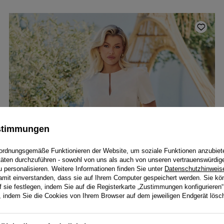
ustimmungen
ordnungsgemäße Funktionieren der Website, um soziale Funktionen anzubiet
itäten durchzuführen - sowohl von uns als auch von unseren vertrauenswürdig
personalisieren. Weitere Informationen finden Sie unter
Datenschutzhinweis
damit einverstanden, dass sie auf Ihrem Computer gespeichert werden. Sie kö
f sie festlegen, indem Sie auf die Registerkarte „Zustimmungen konfigurieren“
en, indem Sie die Cookies von Ihrem Browser auf dem jeweiligen Endgerät lösc