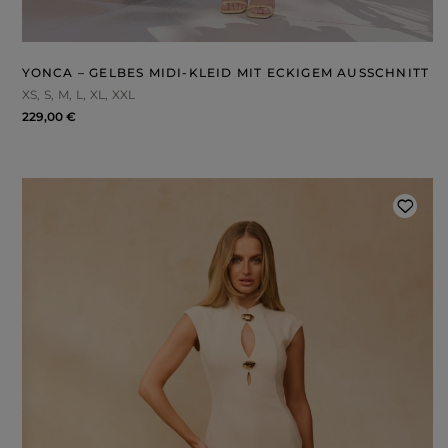
YONCA – GELBES MIDI-KLEID MIT ECKIGEM AUSSCHNITT
XS
S
M
L
XL
XXL
229,00 €