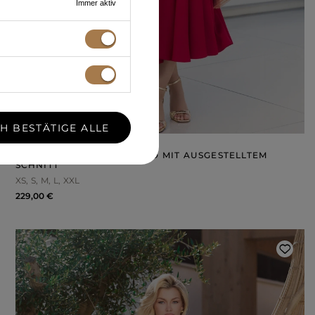
Immer aktiv
CH BESTÄTIGE ALLE
LIZBETH - ROTES MIDIKLEID MIT AUSGESTELLTEM
SCHNITT
XS
S
M
L
XXL
229,00 €