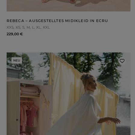
ROSA
GRAUE
DRUCKE
REBECA – AUSGESTELLTES MIDIKLEID IN ECRU
XXS
XS
S
M
L
XL
XXL
229,00 €
NEU