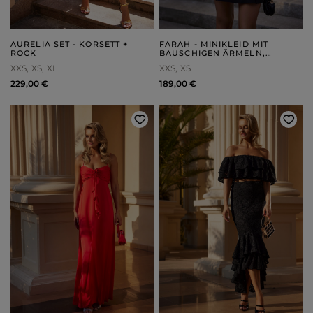
AURELIA SET - KORSETT +
FARAH - MINIKLEID MIT
ROCK
BAUSCHIGEN ÄRMELN,
ASYMMETRISCHEM PO UND
XXS
XS
XL
XXS
XS
QUADRATISCHEM
AUSSCHNITT,
229,00 €
189,00 €
REISSVERSCHLUSS