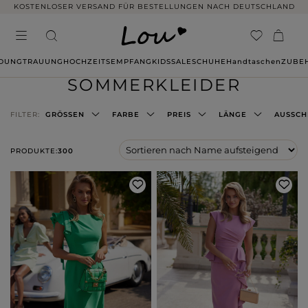
14 TAGE RÜCKGABE OHNE ANGABE VON GRÜNDEN
IDUNG
TRAUUNG
HOCHZEITSEMPFANG
KIDS
SALE
SCHUHE
Handtaschen
ZUBE
SOMMERKLEIDER
FILTER:
GRÖSSEN
FARBE
PREIS
LÄNGE
AUSSCH
PRODUKTE:
300