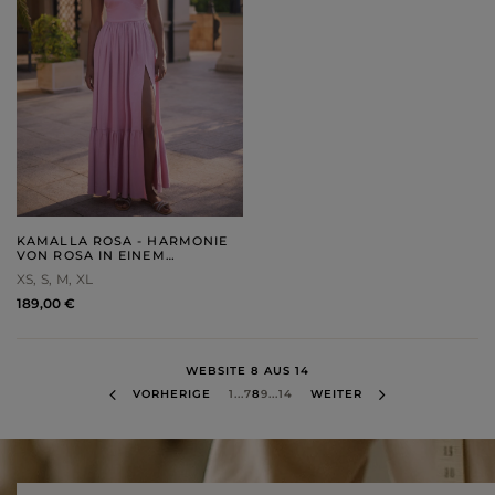
KAMALLA ROSA - HARMONIE
VON ROSA IN EINEM
MAXIKLEID
XS
S
M
XL
189,00 €
WEBSITE 8 AUS 14
VORHERIGE
1
...
7
8
9
...
14
WEITER