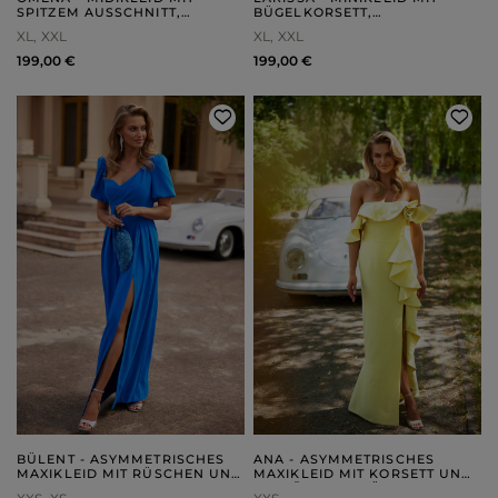
SPITZEM AUSSCHNITT,
BÜGELKORSETT,
VERSTELLBAREN TRÄGERN
ABNEHMBAREN TRÄGERN UND
XL
XXL
XL
XXL
UND ELEGANTEM
REISSVERSCHLUSS
PRÄGEMUSTER
199,00 €
199,00 €
BÜLENT - ASYMMETRISCHES
ANA - ASYMMETRISCHES
MAXIKLEID MIT RÜSCHEN UND
MAXIKLEID MIT KORSETT UND
SEITLICHEM ROCKTEIL
AUFFÄLLIGEN RÜSCHEN