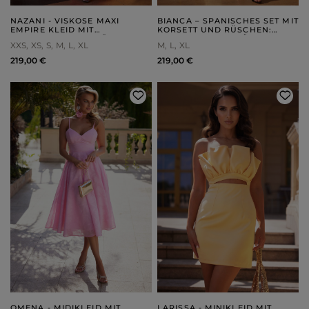
NAZANI - VISKOSE MAXI
BIANCA – SPANISCHES SET MIT
EMPIRE KLEID MIT
KORSETT UND RÜSCHEN:
VERSTELLBAREN TRÄGERN
VERSTELLBARER RÜCKEN UND
XXS
XS
S
M
L
XL
M
L
XL
UND HANDGEFERTIGTER
ELEGANTE KRAWATTE
APPLIKATION AUF DER BÜSTE
219,00 €
219,00 €
OMENA - MIDIKLEID MIT
LARISSA - MINIKLEID MIT