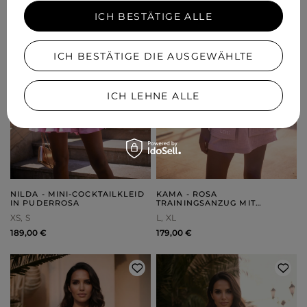
ICH BESTÄTIGE ALLE
ICH BESTÄTIGE DIE AUSGEWÄHLTE
ICH LEHNE ALLE
NILDA - MINI-COCKTAILKLEID
KAMA - ROSA
IN PUDERROSA
TRAININGSANZUG MIT
MINIROCK UND STICKEREI
XS
S
L
XL
189,00 €
179,00 €