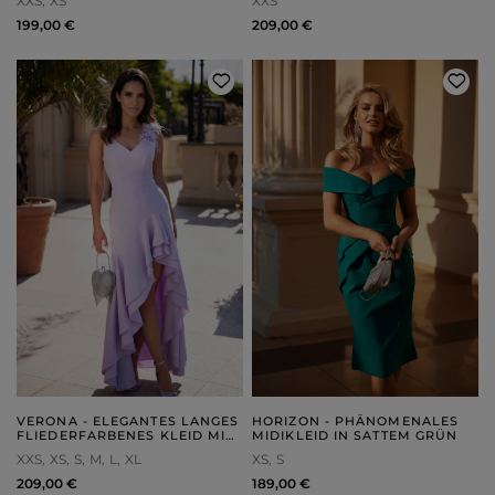
XXS
XS
XXS
199,00 €
209,00 €
VERONA - ELEGANTES LANGES
HORIZON - PHÄNOMENALES
FLIEDERFARBENES KLEID MIT
MIDIKLEID IN SATTEM GRÜN
ASYMMETRISCHEM PO UND
XXS
XS
S
M
L
XL
XS
S
HERZFÖRMIGEM AUSSCHNITT
209,00 €
189,00 €