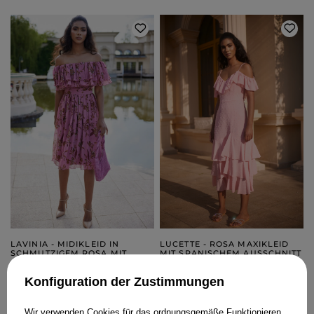
LAVINIA - MIDIKLEID IN
LUCETTE - ROSA MAXIKLEID
SCHMUTZIGEM ROSA MIT
MIT SPANISCHEM AUSSCHNITT
BLUMENDRUCK
XS
S
M
L
XL
XS
S
M
L
XL
Konfiguration der Zustimmungen
189,00 €
189,00 €
Wir verwenden Cookies für das ordnungsgemäße Funktionieren