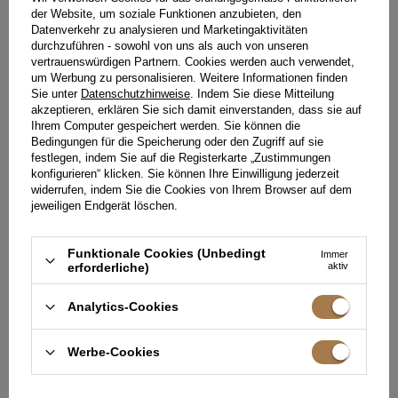
der Website, um soziale Funktionen anzubieten, den
Datenverkehr zu analysieren und Marketingaktivitäten
durchzuführen - sowohl von uns als auch von unseren
vertrauenswürdigen Partnern. Cookies werden auch verwendet,
um Werbung zu personalisieren. Weitere Informationen finden
Sie unter
Datenschutzhinweise
. Indem Sie diese Mitteilung
akzeptieren, erklären Sie sich damit einverstanden, dass sie auf
Ihrem Computer gespeichert werden. Sie können die
Bedingungen für die Speicherung oder den Zugriff auf sie
festlegen, indem Sie auf die Registerkarte „Zustimmungen
konfigurieren“ klicken. Sie können Ihre Einwilligung jederzeit
widerrufen, indem Sie die Cookies von Ihrem Browser auf dem
jeweiligen Endgerät löschen.
Funktionale Cookies (Unbedingt
Immer
erforderliche)
aktiv
SUCRE - ELEGANTES
AUDREY - EINZIGARTIGES
MINIKLEID AUS SPITZE IN
MINI-OBERTEIL UND ROCK-SET
LEUCHTENDEM ORANGE
FÜR JEDEN ANLASS
Analytics-Cookies
XS
S
M
L
XS
S
L
XL
199,00 €
199,00 €
Werbe-Cookies