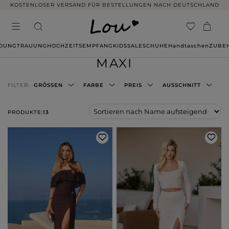
KOSTENLOSER VERSAND FÜR BESTELLUNGEN NACH DEUTSCHLAND
IDUNG
TRAUUNG
HOCHZEITSEMPFANG
KIDS
SALE
SCHUHE
Handtaschen
ZUBE
MAXI
FILTER:
GRÖSSEN
FARBE
PREIS
AUSSCHNITT
PRODUKTE:
13