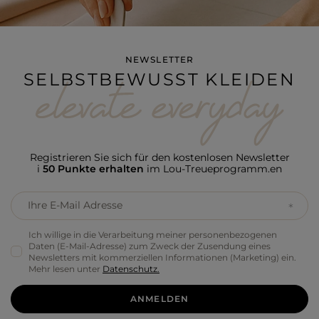
NEWSLETTER
SELBSTBEWUSST KLEIDEN
Registrieren Sie sich für den kostenlosen Newsletter
i
50 Punkte erhalten
im Lou-Treueprogramm.en
Ihre E-Mail Adresse
Ich willige in die Verarbeitung meiner personenbezogenen
Daten (E-Mail-Adresse) zum Zweck der Zusendung eines
Newsletters mit kommerziellen Informationen (Marketing) ein.
Mehr lesen unter
Datenschutz.
ANMELDEN