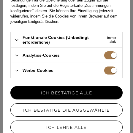
L
UNI
Bedingungen für die Speicherung oder den Zugriff auf sie
festlegen, indem Sie auf die Registerkarte „Zustimmungen
199,00 €
179,00 €
konfigurieren“ klicken. Sie können Ihre Einwilligung jederzeit
widerrufen, indem Sie die Cookies von Ihrem Browser auf dem
jeweiligen Endgerät löschen.
Funktionale Cookies (Unbedingt
Immer
erforderliche)
aktiv
Analytics-Cookies
Werbe-Cookies
ICH BESTÄTIGE ALLE
ICH BESTÄTIGE DIE AUSGEWÄHLTE
PEGGIE - SCHWARZES SET IM
BOHO-STIL
XS
ICH LEHNE ALLE
199,00 €