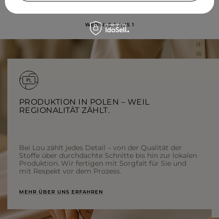
WEBSITE 1 AUS 1
PRODUKTION IN POLEN – WEIL
REGIONALITÄT ZÄHLT.
Bei Lou zählt jedes Detail – von der Qualität der
Stoffe über durchdachte Schnitte bis hin zur lokalen
Produktion. Wir fertigen mit Sorgfalt für Sie und
mit Respekt vor dem Prozess.
MEHR ÜBER UNS ERFAHREN