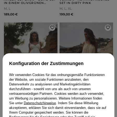
IN EINEM OLIVGRÜNEN
SET IN DIRTY PINK
FARBTON
M
L
M
L
XL
189,00 €
199,00 €
Konfiguration der Zustimmungen
Wir verwenden Cookies für das ordnungsgemäße Funktionieren
der Website, um soziale Funktionen anzubieten, den
Datenverkehr zu analysieren und Marketingaktivitäten
durchzuführen - sowohl von uns als auch von unseren
vertrauenswürdigen Partnern. Cookies werden auch verwendet,
um Werbung zu personalisieren. Weitere Informationen finden
Sie unter
Datenschutzhinweise
. Indem Sie diese Mitteilung
akzeptieren, erklären Sie sich damit einverstanden, dass sie auf
ONTARIO - MODISCHES
BINA - BOHO BEIGE MAXIKLEID
WEISSES MAXIKLEID MIT B
Ihrem Computer gespeichert werden. Sie können die
LUMENSTICKEREI