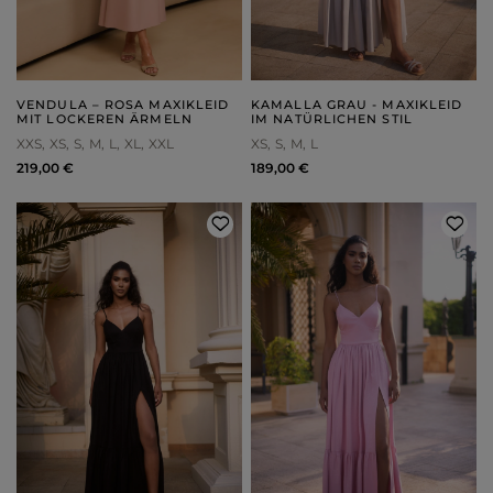
VENDULA – ROSA MAXIKLEID
KAMALLA GRAU - MAXIKLEID
MIT LOCKEREN ÄRMELN
IM NATÜRLICHEN STIL
XXS
XS
S
M
L
XL
XXL
XS
S
M
L
219,00 €
189,00 €