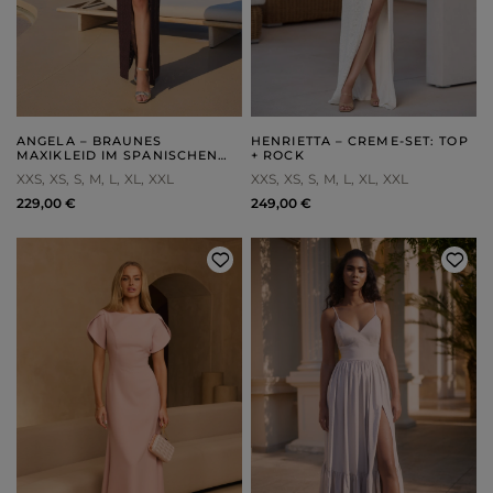
ANGELA – BRAUNES
HENRIETTA – CREME-SET: TOP
MAXIKLEID IM SPANISCHEN
+ ROCK
STIL
XXS
XS
S
M
L
XL
XXL
XXS
XS
S
M
L
XL
XXL
229,00 €
249,00 €