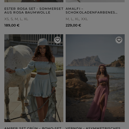
ESTER ROSA SET - SOMMERSET
AMALFI –
AUS ROSA BAUMWOLLE
SCHOKOLADENFARBENES
MAXIKLEID MIT DEKORATIVER
XS
S
M
L
XL
M
L
XL
XXL
RAFFUNG
189,00 €
229,00 €
AMBER SET GRÜN - BOHO-SET
VERNON - ASYMMETRISCHES