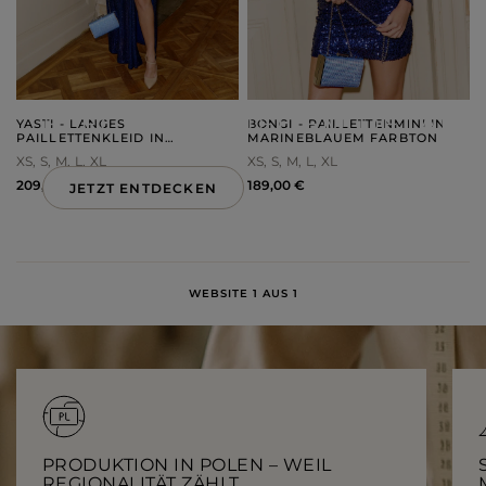
ELEGANZ IN JEDEM DETAIL
YASTI - LANGES
BONGI - PAILLETTENMINI IN
PAILLETTENKLEID IN
MARINEBLAUEM FARBTON
MARINEBLAUEM FARBTON
XS
S
M
L
XL
XS
S
M
L
XL
209,00 €
189,00 €
JETZT ENTDECKEN
LOU
NEUHEITEN
WEBSITE 1 AUS 1
PRODUKTION IN POLEN – WEIL
REGIONALITÄT ZÄHLT.