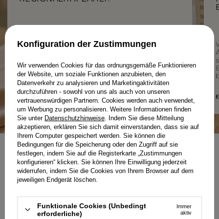
Konfiguration der Zustimmungen
Bei Lou zählt jedes Detail – von der Qualität
der Stoffe über durchdachte Schnitte bis hin
Ä
zur lokalen Produktion. Wir fertigen mit
Wir verwenden Cookies für das ordnungsgemäße Funktionieren
Sorgfalt für Sie und mit Respekt vor dem
der Website, um soziale Funktionen anzubieten, den
Prozess.
b
Datenverkehr zu analysieren und Marketingaktivitäten
durchzuführen - sowohl von uns als auch von unseren
MEHR ÜBER UNS ERFAHREN
E
vertrauenswürdigen Partnern. Cookies werden auch verwendet,
um Werbung zu personalisieren. Weitere Informationen finden
Sie unter
Datenschutzhinweise
. Indem Sie diese Mitteilung
akzeptieren, erklären Sie sich damit einverstanden, dass sie auf
Ihrem Computer gespeichert werden. Sie können die
Bedingungen für die Speicherung oder den Zugriff auf sie
festlegen, indem Sie auf die Registerkarte „Zustimmungen
NEWSLETTER
konfigurieren“ klicken. Sie können Ihre Einwilligung jederzeit
SELBSTBEWUSST KLEIDEN
widerrufen, indem Sie die Cookies von Ihrem Browser auf dem
jeweiligen Endgerät löschen.
Funktionale Cookies (Unbedingt
Immer
erforderliche)
aktiv