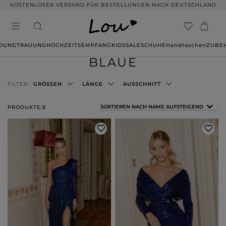
KOSTENLOSER VERSAND FÜR BESTELLUNGEN NACH DEUTSCHLAND
IDUNG
TRAUUNG
HOCHZEITSEMPFANG
KIDS
SALE
SCHUHE
Handtaschen
ZUBE
BLAUE
FILTER:
GRÖSSEN
LÄNGE
AUSSCHNITT
SORTIERUNG ÄNDERN
SORTIEREN NACH NAME AUFSTEIGEND
PRODUKTE:
2