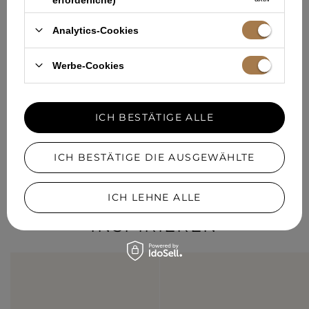
Ihre E-Mail Adresse
Analytics-Cookies
Ich willige in die Verarbeitung meiner personenbezogenen
Daten (E-Mail-Adresse) zum Zweck der Zusendung eines
Newsletters mit kommerziellen Informationen (Marketing) ein.
Mehr lesen unter
Datenschutz.
Werbe-Cookies
ANMELDEN
ICH BESTÄTIGE ALLE
ICH BESTÄTIGE DIE AUSGEWÄHLTE
INSTAGRAM
LASSEN SIE SICH VON DEN
ICH LEHNE ALLE
STYLES AUF INSTAGRAM
INSPIRIEREN