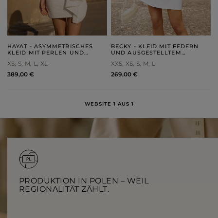
HAYAT - ASYMMETRISCHES
BECKY - KLEID MIT FEDERN
KLEID MIT PERLEN UND
UND AUSGESTELLTEM
ABNEHMBAREM JABOT
UNTERTEIL
XS
S
M
L
XL
XXS
XS
S
M
L
389,00 €
269,00 €
WEBSITE 1 AUS 1
PRODUKTION IN POLEN – WEIL
REGIONALITÄT ZÄHLT.