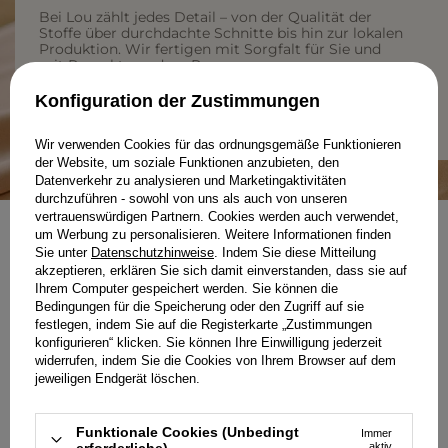
Bei Lou zählt jedes Detail – von der Qualität der
Stoffe über durchdachte Schnitte bis hin zur lokalen
Produktion. Wir fertigen mit Sorgfalt für Sie und
mit Respekt vor dem Prozess.
Konfiguration der Zustimmungen
MEHR ÜBER UNS ERFAHREN
Wir verwenden Cookies für das ordnungsgemäße Funktionieren
der Website, um soziale Funktionen anzubieten, den
Datenverkehr zu analysieren und Marketingaktivitäten
durchzuführen - sowohl von uns als auch von unseren
vertrauenswürdigen Partnern. Cookies werden auch verwendet,
um Werbung zu personalisieren. Weitere Informationen finden
NEWSLETTER
Sie unter
Datenschutzhinweise
. Indem Sie diese Mitteilung
SELBSTBEWUSST KLEIDEN
akzeptieren, erklären Sie sich damit einverstanden, dass sie auf
Ihrem Computer gespeichert werden. Sie können die
Bedingungen für die Speicherung oder den Zugriff auf sie
festlegen, indem Sie auf die Registerkarte „Zustimmungen
konfigurieren“ klicken. Sie können Ihre Einwilligung jederzeit
widerrufen, indem Sie die Cookies von Ihrem Browser auf dem
jeweiligen Endgerät löschen.
Registrieren Sie sich für den kostenlosen Newsletter
i
50 Punkte erhalten
im Lou-Treueprogramm.en
Funktionale Cookies (Unbedingt
Immer
erforderliche)
aktiv