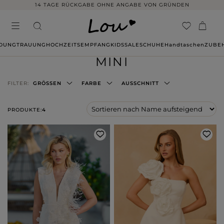
14 TAGE RÜCKGABE OHNE ANGABE VON GRÜNDEN
IDUNG
TRAUUNG
HOCHZEITSEMPFANG
KIDS
SALE
SCHUHE
Handtaschen
ZUBE
MINI
FILTER:
GRÖSSEN
FARBE
AUSSCHNITT
PRODUKTE:
4