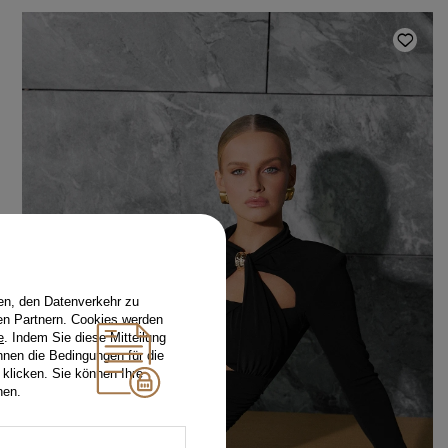
en, den Datenverkehr zu
en Partnern. Cookies werden
e
. Indem Sie diese Mitteilung
nnen die Bedingungen für die
 klicken. Sie können Ihre
hen.