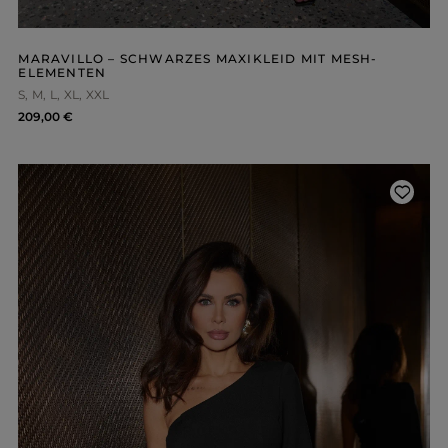
MARAVILLO – SCHWARZES MAXIKLEID MIT MESH-
ELEMENTEN
S
M
L
XL
XXL
209,00 €