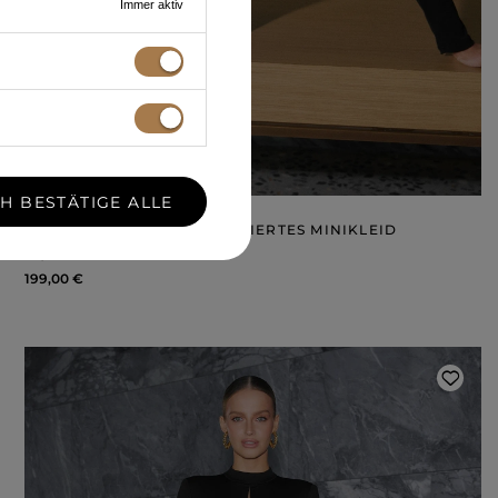
Immer aktiv
CH BESTÄTIGE ALLE
KHLOE – SCHWARZES DRAPIERTES MINIKLEID
XL
XXL
199,00 €