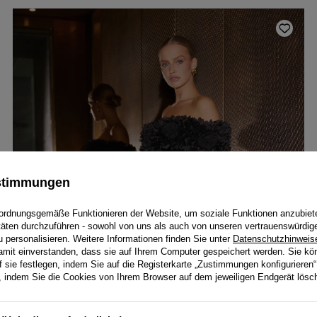
ustimmungen
ordnungsgemäße Funktionieren der Website, um soziale Funktionen anzubiet
itäten durchzuführen - sowohl von uns als auch von unseren vertrauenswürdig
personalisieren. Weitere Informationen finden Sie unter
Datenschutzhinweis
damit einverstanden, dass sie auf Ihrem Computer gespeichert werden. Sie kö
f sie festlegen, indem Sie auf die Registerkarte „Zustimmungen konfigurieren“
en, indem Sie die Cookies von Ihrem Browser auf dem jeweiligen Endgerät lösc