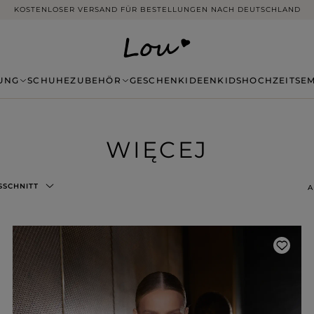
14 TAGE RÜCKGABE OHNE ANGABE VON GRÜNDEN
UNG
SCHUHE
ZUBEHÖR
GESCHENKIDEEN
KIDS
HOCHZEITSE
WIĘCEJ
SSCHNITT
A