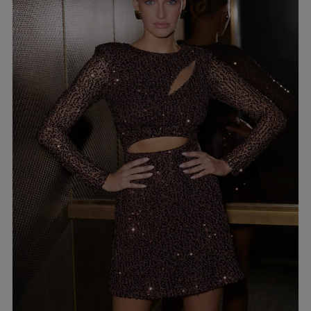
EIGEN
KARIERTE KLEIDER
Ausschnitt
TAILLIERTES KLEID
PAILLETTENKLEID
AM RÜCKEN
AMERIKANISCHER
QUADRAT
Saison / Stoff
R
U-BOOT
V-AUSSCHNITT
SOMMERKLEIDER
KARO
FRÜHLINGSKLEIDER