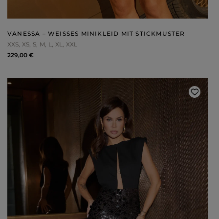
WEIHNACHTEN
ASYMMETRISCHE KLEID
SILVESTER
STRICKKLEIDER
KOMMUNION
MIT RÜSCHEN
VELOURS
Art
VANESSA – WEISSES MINIKLEID MIT STICKMUSTER
MIT SCHÖSSCHEN
SPANISCHE KLEIDER
XXS
XS
S
M
L
XL
XXL
CASUAL - KLEIDER
PASTELLKLEIDER
ABENDKLEIDER
BROKATKLEIDER
229,00 €
ALLES ANZEIGEN
ENTDECKEN SIE DIE NEUHEITEN