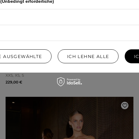
(Unbedingt erforderliche)
IE AUSGEWÄHLTE
ICH LEHNE ALLE
I
KLAUDIA – SCHWARZES MAXIKLEID MIT
BLUMENVERZIERUNG
XXS
XS
S
229,00 €