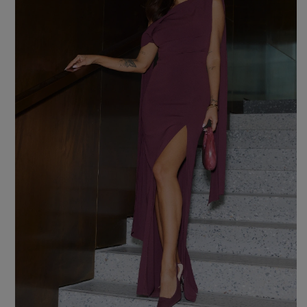
Farbe
ROTE
SCHWARZE
BEIGE
WEISSE
BLAUE
GRÜNE