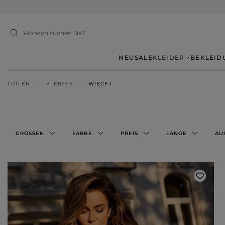
NEU
SALE
KLEIDER
BEKLEID
LOU.EN
KLEIDER
WIĘCEJ
GRÖSSEN
FARBE
PREIS
LÄNGE
AU