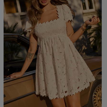
Beliebte Kategorien
NEUHEITEN
ZUR HOCHZEIT
BESTSELLER
ALLE ANZ
Stil
PARTYKLEIDER
BOHO
JEANSKLEIDER
TRAUUNG
COCTAILKLEIDER
TAUFE
SPITZENKLEIDER
ALLTAG
FIGURBETONTE KLEIDE
DATE
ELEGANTE KLEIDER
VALENTINSTAG
AUSGESTELLTE KLEIDER
ABSCHLUSSBALL
FORMELLE KLEIDER