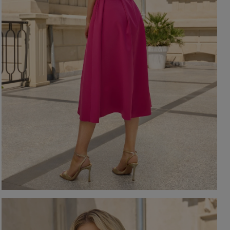
EIGEN
KARIERTE KLEIDER
Ausschnitt
TAILLIERTES KLEID
PAILLETTENKLEID
AM RÜCKEN
AMERIKANISCHER
QUADRAT
Saison / Stoff
R
U-BOOT
V-AUSSCHNITT
SOMMERKLEIDER
KARO
FRÜHLINGSKLEIDER