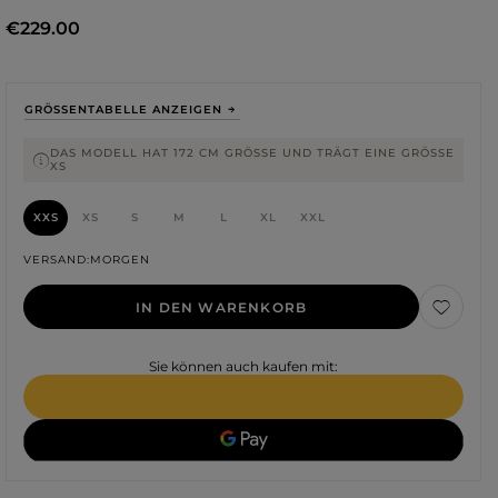
€229.00
GRÖSSENTABELLE ANZEIGEN
DAS MODELL HAT 172 CM GRÖSSE UND TRÄGT EINE GRÖSSE XS
XXS
XS
S
M
L
XL
XXL
VERSAND
MORGEN
IN DEN WARENKORB
Sie können auch kaufen mit:
Farbe
ROTE
SCHWARZE
BEIGE
WEISSE
BLAUE
GRÜNE