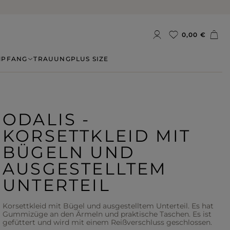
0,00 €
MPFANG
TRAUUNG
PLUS SIZE
ODALIS -
KORSETTKLEID MIT
BÜGELN UND
AUSGESTELLTEM
UNTERTEIL
Korsettkleid mit Bügel und ausgestelltem Unterteil. Es hat
Gummizüge an den Ärmeln und praktische Taschen. Es ist
gefüttert und wird mit einem Reißverschluss geschlossen.