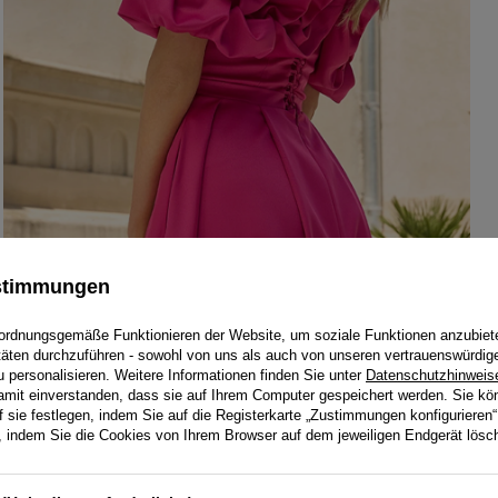
ustimmungen
ordnungsgemäße Funktionieren der Website, um soziale Funktionen anzubiet
itäten durchzuführen - sowohl von uns als auch von unseren vertrauenswürdig
personalisieren. Weitere Informationen finden Sie unter
Datenschutzhinweis
damit einverstanden, dass sie auf Ihrem Computer gespeichert werden. Sie kö
f sie festlegen, indem Sie auf die Registerkarte „Zustimmungen konfigurieren“
en, indem Sie die Cookies von Ihrem Browser auf dem jeweiligen Endgerät lösc