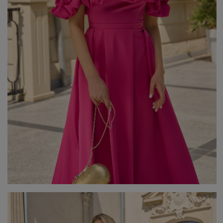
Beliebte Kategorien
NEUHEITEN
ZUR HOCHZEIT
BESTSELLER
ALLE ANZ
Stil
PARTYKLEIDER
BOHO
JEANSKLEIDER
TRAUUNG
COCTAILKLEIDER
TAUFE
SPITZENKLEIDER
ALLTAG
FIGURBETONTE KLEIDE
DATE
ELEGANTE KLEIDER
VALENTINSTAG
AUSGESTELLTE KLEIDER
ABSCHLUSSBALL
FORMELLE KLEIDER