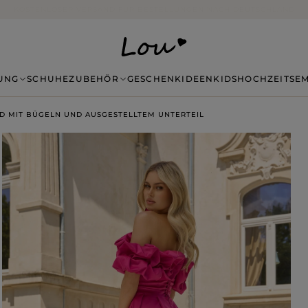
14 TAGE RÜCKGABE OHNE ANGABE VON GRÜNDEN
UNG
SCHUHE
ZUBEHÖR
GESCHENKIDEEN
KIDS
HOCHZEITSE
ID MIT BÜGELN UND AUSGESTELLTEM UNTERTEIL