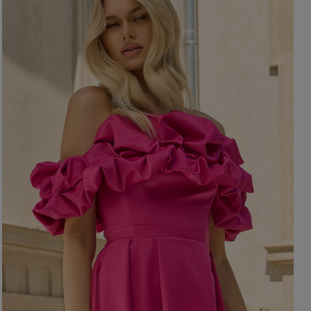
OHNE AUSSCHNITT
HERBSTKLEIDER
ER
ASYMMETRISCHER
CARMEN
Länge
Ärmel / Träger
MINI
MIDI
OHNE TRÄGER
MAXI
MIT TRÄGERN