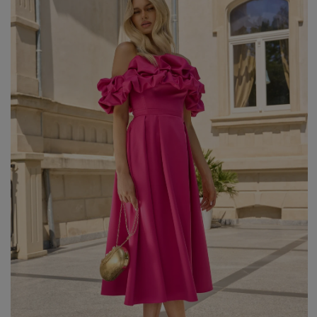
WEIHNACHTEN
ASYMMETRISCHE KLEID
SILVESTER
STRICKKLEIDER
KOMMUNION
MIT RÜSCHEN
VELOURS
Art
MIT SCHÖSSCHEN
SPANISCHE KLEIDER
CASUAL - KLEIDER
PASTELLKLEIDER
ABENDKLEIDER
BROKATKLEIDER
ALLES ANZEIGEN
ENTDECKEN SIE DIE NEUHEITEN