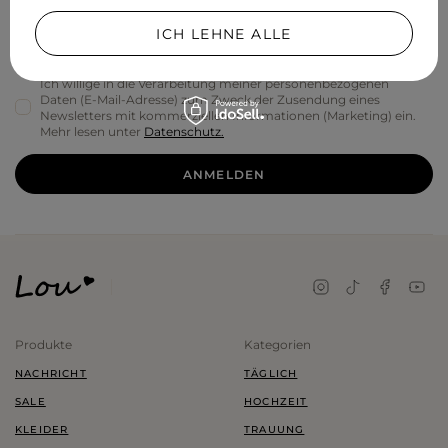
ICH LEHNE ALLE
Ihre E-Mail Adresse
Ich willige in die Verarbeitung meiner personenbezogenen
Daten (E-Mail-Adresse) zum Zweck der Zusendung eines
Newsletters mit kommerziellen Informationen (Marketing) ein.
Mehr lesen unter
Datenschutz.
ANMELDEN
Produkte
Kategorien
NACHRICHT
TÄGLICH
SALE
HOCHZEIT
KLEIDER
TRAUUNG