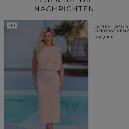
NACHRICHTEN
NEU
NEU
ALZIRA – HELL
DEKORATIVEM 
269,00 €