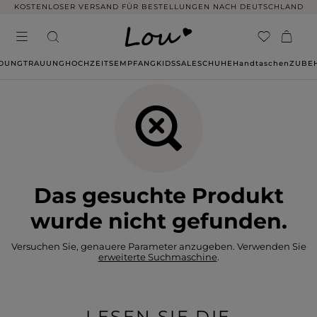
KOSTENLOSER VERSAND FÜR BESTELLUNGEN NACH DEUTSCHLAND
IDUNG
TRAUUNG
HOCHZEITSEMPFANG
KIDS
SALE
SCHUHE
Handtaschen
ZUBE
Das gesuchte Produkt
wurde nicht gefunden.
Versuchen Sie, genauere Parameter anzugeben. Verwenden Sie
erweiterte Suchmaschine
.
LESEN SIE DIE