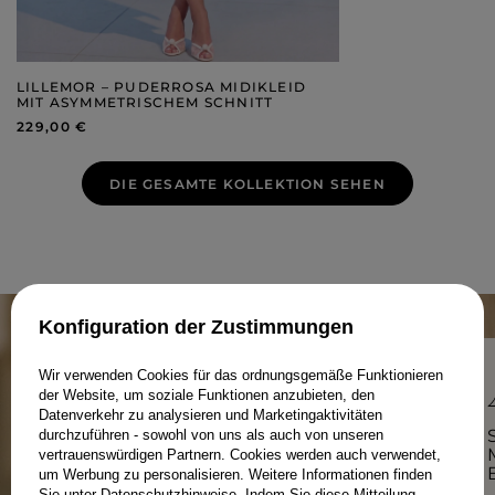
LILLEMOR – PUDERROSA MIDIKLEID
MIT ASYMMETRISCHEM SCHNITT
229,00 €
DIE GESAMTE KOLLEKTION SEHEN
Konfiguration der Zustimmungen
Wir verwenden Cookies für das ordnungsgemäße Funktionieren
der Website, um soziale Funktionen anzubieten, den
Datenverkehr zu analysieren und Marketingaktivitäten
PRODUKTION IN POLEN – WEIL
durchzuführen - sowohl von uns als auch von unseren
REGIONALITÄT ZÄHLT.
vertrauenswürdigen Partnern. Cookies werden auch verwendet,
um Werbung zu personalisieren. Weitere Informationen finden
Sie unter
Datenschutzhinweise
. Indem Sie diese Mitteilung