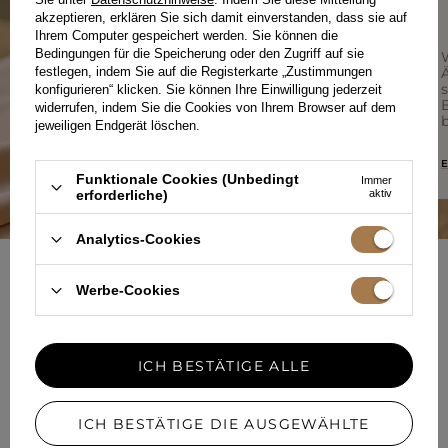
akzeptieren, erklären Sie sich damit einverstanden, dass sie auf
Ihrem Computer gespeichert werden. Sie können die
Bedingungen für die Speicherung oder den Zugriff auf sie
Bei Lou zählt jedes Detail – von der Qualität
festlegen, indem Sie auf die Registerkarte „Zustimmungen
der Stoffe über durchdachte Schnitte bis hin
Ä
zur lokalen Produktion. Wir fertigen mit
konfigurieren“ klicken. Sie können Ihre Einwilligung jederzeit
Sorgfalt für Sie und mit Respekt vor dem
widerrufen, indem Sie die Cookies von Ihrem Browser auf dem
Prozess.
b
jeweiligen Endgerät löschen.
MEHR ÜBER UNS ERFAHREN
E
Funktionale Cookies (Unbedingt
Immer
erforderliche)
aktiv
Analytics-Cookies
NEWSLETTER
Werbe-Cookies
SELBSTBEWUSST KLEIDEN
ICH BESTÄTIGE ALLE
Registrieren Sie sich für den kostenlosen Newsletter
ICH BESTÄTIGE DIE AUSGEWÄHLTE
i
50 Punkte erhalten
im Lou-Treueprogramm.en