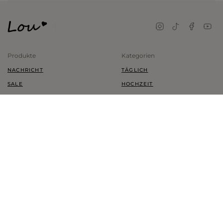
Produkte
Kategorien
NACHRICHT
TÄGLICH
SALE
HOCHZEIT
KLEIDER
TRAUUNG
SCHUHE
KINDER
KLEIDUNG
PLUS SIZE
ZUBEHÖR
MEIN KONTO
INFORMATIONEN
MEINE BESTELLUNGEN
KONTAKT
WARENKORB
LIEFERUNG
BELIEBTE
ZAHLUNGEN
TRANSAKTIONSGESCHICHTE
RÜCKSENDUNGEN UND