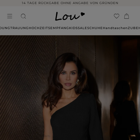
14 TAGE RÜCKGABE OHNE ANGABE VON GRÜNDEN
IDUNG
TRAUUNG
HOCHZEITSEMPFANG
KIDS
SALE
SCHUHE
Handtaschen
ZUBE