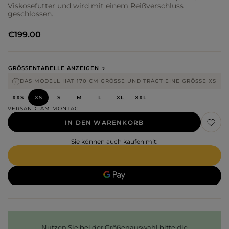
Viskosefutter und wird mit einem Reißverschluss
geschlossen.
€199.00
GRÖSSENTABELLE ANZEIGEN
DAS MODELL HAT 170 CM GRÖSSE UND TRÄGT EINE GRÖSSE XS
XXS
XS
S
M
L
XL
XXL
VERSAND
AM MONTAG
IN DEN WARENKORB
Sie können auch kaufen mit:
Nutzen Sie bei der Größenauswahl bitte die