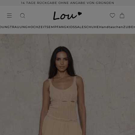
14 TAGE RÜCKGABE OHNE ANGABE VON GRÜNDEN
IDUNG
TRAUUNG
HOCHZEITSEMPFANG
KIDS
SALE
SCHUHE
Handtaschen
ZUBE