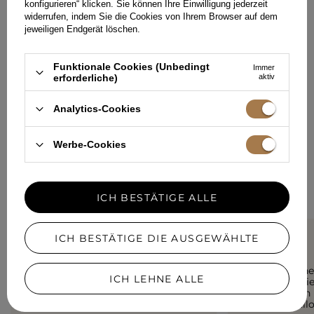
konfigurieren“ klicken. Sie können Ihre Einwilligung jederzeit
widerrufen, indem Sie die Cookies von Ihrem Browser auf dem
jeweiligen Endgerät löschen.
Funktionale Cookies (Unbedingt
Immer
erforderliche)
aktiv
HINTERLASSEN SIE IHR FEEDBACK
Analytics-Cookies
TEILEN SIE IHRE MEINUNG
MIT ANDEREN
Werbe-Cookies
Jede Meinung hilft anderen Kundinnen bei der Auswahl.
Wenn Sie dieses Modell getragen haben, teilen Sie bitte Ihre
Eindrücke mit - jedes Detail zähltal.
ICH BESTÄTIGE ALLE
ICH BESTÄTIGE DIE AUSGEWÄHLTE
5/5
5/5
Ich habe zwei von diesen in
Ein mädchen
ICH LEHNE ALLE
verschiedenen Farben :)) Ich
Kleid für di
trage sie zu jeder Jahreszeit :)
ich es auch
Maja , Oppeln
einem Pullo