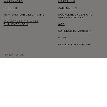
WARENKORB
LIEFERUNG
BELIEBTE
ZAHLUNGEN
TRANSAKTIONSGESCHICHTE
RÜCKSENDUNGEN UND
REKLAMATIONEN
ICH MÖCHTE DIE WARE
ZURÜCKSENDEN
AGB
DATENSCHUTZPOLITIK
HILFE
COOKIE-ZUSTIMMUNG
Die Marke Lou
LOOKBOOK
TREUEPROGRAMM
THINK GREEN
BLOG
SHOWROOM LOU
INFORMATIONEN ZUR MARKE