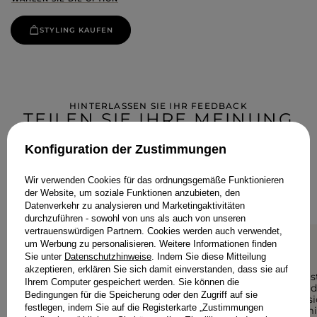
STYLING KAUFEN
HINTERLASSEN SIE IHR FEEDBACK
TEILEN SIE IHRE MEINUNG
MIT ANDEREN
Konfiguration der Zustimmungen
Jede Meinung hilft anderen Kundinnen bei der Auswahl.
Wenn Sie dieses Modell getragen haben, teilen Sie bitte Ihre
Wir verwenden Cookies für das ordnungsgemäße Funktionieren
Eindrücke mit - jedes Detail zähltal.
der Website, um soziale Funktionen anzubieten, den
Datenverkehr zu analysieren und Marketingaktivitäten
durchzuführen - sowohl von uns als auch von unseren
vertrauenswürdigen Partnern. Cookies werden auch verwendet,
um Werbung zu personalisieren. Weitere Informationen finden
Sie unter
Datenschutzhinweise
. Indem Sie diese Mitteilung
5/5
5/5
akzeptieren, erklären Sie sich damit einverstanden, dass sie auf
Das Kleid ist einfach
Das Kleid i
Ihrem Computer gespeichert werden. Sie können die
sensationell, wunderschön
man sieht d
Bedingungen für die Speicherung oder den Zugriff auf sie
und die Einzigartigkeit der
leider hat s
festlegen, indem Sie auf die Registerkarte „Zustimmungen
Spitzenärmel trägt zur
nicht für m