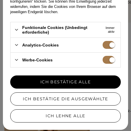
konfigurieren“ klicken. Sie können Ihre Einwilligung jederzeit
Einzigartigkeit des Stils bei.
herausgestel
Ich empfehle es von ganzem
widerrufen, indem Sie die Cookies von Ihrem Browser auf dem
ANONIM
Herzen.
jeweiligen Endgerät löschen.
ANONIM
Funktionale Cookies (Unbedingt
Immer
erforderliche)
aktiv
Analytics-Cookies
IHRE MEINUNG HINZUFÜGEN
Für Ihre Bewertung erhalten Sie
15 Pkt.
Werbe-Cookies
in unserem Treueprogramm.
ICH BESTÄTIGE ALLE
IN EINER ÄHNLICHEN FARBE
ICH BESTÄTIGE DIE AUSGEWÄHLTE
ZISSA – BLAZER
ICH LEHNE ALLE
269,00 €