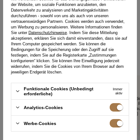
der Website, um soziale Funktionen anzubieten, den
Datenverkehr zu analysieren und Marketingaktivitäten
durchzuführen - sowohl von uns als auch von unseren
vertrauenswürdigen Partnern. Cookies werden auch verwendet,
HINTERLASSEN SIE IHR FEEDBACK
TEILEN SIE IHRE MEINUNG
um Werbung zu personalisieren. Weitere Informationen finden
Sie unter
Datenschutzhinweise
. Indem Sie diese Mitteilung
MIT ANDEREN
akzeptieren, erklären Sie sich damit einverstanden, dass sie auf
Ihrem Computer gespeichert werden. Sie können die
Bedingungen für die Speicherung oder den Zugriff auf sie
Jede Meinung hilft anderen Kundinnen bei der Auswahl.
Wenn Sie dieses Modell getragen haben, teilen Sie bitte Ihre
festlegen, indem Sie auf die Registerkarte „Zustimmungen
Eindrücke mit - jedes Detail zähltal.
konfigurieren“ klicken. Sie können Ihre Einwilligung jederzeit
widerrufen, indem Sie die Cookies von Ihrem Browser auf dem
jeweiligen Endgerät löschen.
Funktionale Cookies (Unbedingt
Immer
5/5
5/5
erforderliche)
aktiv
DER ATEMBERAUBENDE
Kleid wund
ANBLICK EINER FRAU IN
schöner in 
Analytics-Cookies
DIESEM KLEID
was Sie bra
die Büste :)
ANONIM
ANONIM
Werbe-Cookies