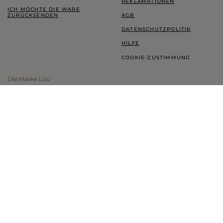
REKLAMATIONEN
ICH MÖCHTE DIE WARE
ZURÜCKSENDEN
AGB
DATENSCHUTZPOLITIK
HILFE
COOKIE-ZUSTIMMUNG
Die Marke Lou
LOOKBOOK
TREUEPROGRAMM
THINK GREEN
BLOG
SHOWROOM LOU
INFORMATIONEN ZUR MARKE
LAND UND WÄHRUNG:
DEUTSCHLAND
- €
UNTERSTÜTZTE ZAHLUNGSMETHODEN: