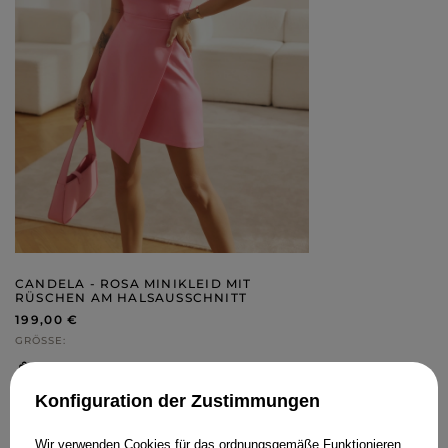
CANDELA - ROSA MINIKLEID MIT
RÜSCHEN AM HALSAUSSCHNITT
199,00 €
GRÖSSE
IN DEN WARENKORB
Konfiguration der Zustimmungen
STYLING KAUFEN
Wir verwenden Cookies für das ordnungsgemäße Funktionieren