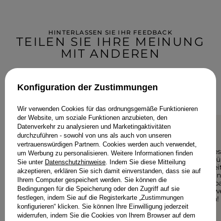
HINTERLASSEN SIE IHR FEEDBACK
TEILEN SIE IHRE MEINUNG
MIT ANDEREN
Jede Meinung hilft anderen Kundinnen bei der Auswahl.
Wenn Sie dieses Modell getragen haben, teilen Sie bitte Ihre
Konfiguration der Zustimmungen
Eindrücke mit - jedes Detail zähltal.
Wir verwenden Cookies für das ordnungsgemäße Funktionieren
der Website, um soziale Funktionen anzubieten, den
Datenverkehr zu analysieren und Marketingaktivitäten
durchzuführen - sowohl von uns als auch von unseren
5/5
5/5
vertrauenswürdigen Partnern. Cookies werden auch verwendet,
Sehr schönes Kleid.. Elegant
Ein schönes,
um Werbung zu personalisieren. Weitere Informationen finden
mit dem Gewissen etwas!
Geeignet für
Sie unter
Datenschutzhinweise
. Indem Sie diese Mitteilung
Feierlichkei
akzeptieren, erklären Sie sich damit einverstanden, dass sie auf
ANNA-SOPHIA, HEIDESEE
auch für ei
Ihrem Computer gespeichert werden. Sie können die
Sommerspa
Bedingungen für die Speicherung oder den Zugriff auf sie
getragen we
festlegen, indem Sie auf die Registerkarte „Zustimmungen
empfehlen!
konfigurieren“ klicken. Sie können Ihre Einwilligung jederzeit
ANONIM
widerrufen, indem Sie die Cookies von Ihrem Browser auf dem