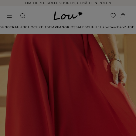
LIMITIERTE KOLLEKTIONEN, GENÄHT IN POLEN
IDUNG
TRAUUNG
HOCHZEITSEMPFANG
KIDS
SALE
SCHUHE
Handtaschen
ZUBE