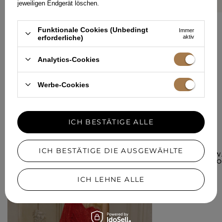
jeweiligen Endgerät löschen.
Funktionale Cookies (Unbedingt
Immer
erforderliche)
aktiv
IHRE MEINUNG HINZUFÜGEN
Analytics-Cookies
Für Ihre Bewertung erhalten Sie
15 Pkt.
in unserem Treueprogramm.
Werbe-Cookies
IN EINER ÄHNLICHEN FARBE
ICH BESTÄTIGE ALLE
ICH BESTÄTIGE DIE AUSGEWÄHLTE
HAYAMI – SCHW
PLISSIERTER V
279,00 €
ICH LEHNE ALLE