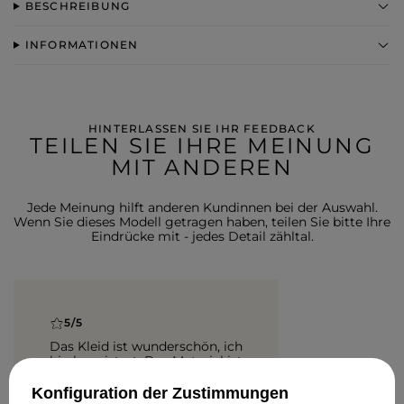
BESCHREIBUNG
INFORMATIONEN
HINTERLASSEN SIE IHR FEEDBACK
TEILEN SIE IHRE MEINUNG
MIT ANDEREN
Jede Meinung hilft anderen Kundinnen bei der Auswahl.
Wenn Sie dieses Modell getragen haben, teilen Sie bitte Ihre
Eindrücke mit - jedes Detail zähltal.
5/5
Das Kleid ist wunderschön, ich
bin begeistert. Das Material ist
sehr angenehm und ich fühle
mich darin richtig wohl. Die
Konfiguration der Zustimmungen