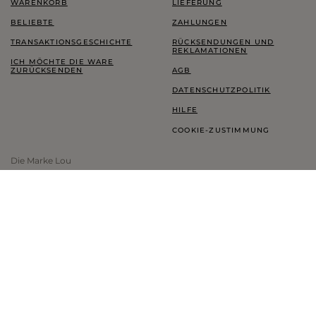
WARENKORB
LIEFERUNG
BELIEBTE
ZAHLUNGEN
TRANSAKTIONSGESCHICHTE
RÜCKSENDUNGEN UND
REKLAMATIONEN
ICH MÖCHTE DIE WARE
ZURÜCKSENDEN
AGB
DATENSCHUTZPOLITIK
HILFE
COOKIE-ZUSTIMMUNG
Die Marke Lou
LOOKBOOK
TREUEPROGRAMM
THINK GREEN
BLOG
SHOWROOM LOU
INFORMATIONEN ZUR MARKE