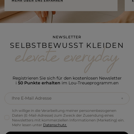
MEHR ÜBER UNS ERFAHREN
E
NEWSLETTER
SELBSTBEWUSST KLEIDEN
Registrieren Sie sich für den kostenlosen Newsletter
i
50 Punkte erhalten
im Lou-Treueprogramm.en
Ihre E-Mail Adresse
Ich willige in die Verarbeitung meiner personenbezogenen
Daten (E-Mail-Adresse) zum Zweck der Zusendung eines
Newsletters mit kommerziellen Informationen (Marketing) ein.
Mehr lesen unter
Datenschutz.