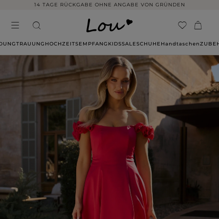
14 TAGE RÜCKGABE OHNE ANGABE VON GRÜNDEN
IDUNG
TRAUUNG
HOCHZEITSEMPFANG
KIDS
SALE
SCHUHE
Handtaschen
ZUBE