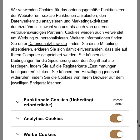
Bestellung kam sehr schnell
an und war sehr schön
verpackt. Ich bin sehr
Wir verwenden Cookies für das ordnungsgemäße Funktionieren
zufrieden und würde es auf
der Website, um soziale Funktionen anzubieten, den
jeden Fall weiterempfehlen!
Datenverkehr zu analysieren und Marketingaktivitäten
FAHIRA, MÜNCHEN
durchzuführen - sowohl von uns als auch von unseren
vertrauenswürdigen Partnern. Cookies werden auch verwendet,
um Werbung zu personalisieren. Weitere Informationen finden
Sie unter
Datenschutzhinweise
. Indem Sie diese Mitteilung
akzeptieren, erklären Sie sich damit einverstanden, dass sie auf
Ihrem Computer gespeichert werden. Sie können die
IHRE MEINUNG HINZUFÜGEN
Bedingungen für die Speicherung oder den Zugriff auf sie
Für Ihre Bewertung erhalten Sie
15 Pkt.
festlegen, indem Sie auf die Registerkarte „Zustimmungen
in unserem Treueprogramm.
konfigurieren“ klicken. Sie können Ihre Einwilligung jederzeit
widerrufen, indem Sie die Cookies von Ihrem Browser auf dem
jeweiligen Endgerät löschen.
Funktionale Cookies (Unbedingt
IN EINER ÄHNLICHEN FARBE
Immer
erforderliche)
aktiv
Analytics-Cookies
DEREN – ROTES 
ASYMMETRISCH
249,00 €
Werbe-Cookies