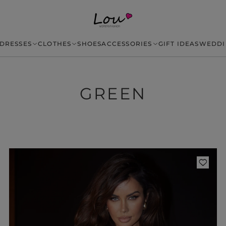
DRESSES
CLOTHES
SHOES
ACCESSORIES
GIFT IDEAS
WEDDI
GREEN