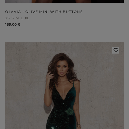
OLAVIA - OLIVE MINI WITH BUTTONS
XS
S
M
L
XL
189,00 €
ength
WITHOUT CLEAVAGE
SEASON / 
ASYMMETRICAL
CARMEN
INI
Sleeve / Stra
IDI
AXI
Color
STRAPLES
ON SHOUL
eckline
RED
BLACK
Popular cate
BEIGE
N THE BACK
WHITE
MERICAN
FOR THE 
BLUE
QUARE
NEW PRO
GREEN
OAT NECKLINE
PINK
RAP NECKLINE
GREY