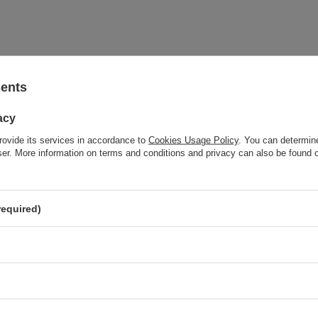
sents
acy
rovide its services in accordance to
Cookies Usage Policy
. You can determine
wser. More information on terms and conditions and privacy can also be found
required)
SORGFÄLTIG
AUSGEWÄHLTE
MATERIALIEN, DEREN
QUALITÄT MAN BEIM
ERSTEN BERÜHREN
SPÜRT.