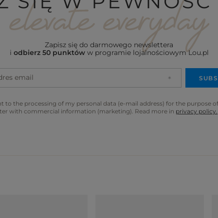
Z SIĘ W PEWNOŚĆ 
Zapisz się do darmowego newslettera
i
odbierz 50 punktów
w programie lojalnościowym Lou.pl
dres email
SUBS
t to the processing of my personal data (e-mail address) for the purpose o
ter with commercial information (marketing). Read more in
privacy policy.