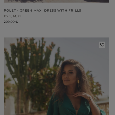
POLET - GREEN MAXI DRESS WITH FRILLS
XS
S
M
XL
209,00 €
Styles
ELEGANT
L
EVENING
PARTY
EVERY DAY
M
CASUAL
BRIDE
M
JEANS
CHRISTENING
M
COCTAIL
DATE
BOHO
CHRISTMAS
N
LACE
NEW YEAR'S EVE
FIT
VALENTINE'S DAY
FLARED
O
PROM
FORMAL
A
COMMUNION
ASYMMETRICAL
S
KNITTED
B
Type
WITH SEQUINS
W