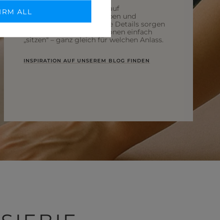
Wir entwerfen mit Blick auf
IRM ALL
unterschiedliche Figurtypen und
Bedürfnisse. Durchdachte Details sorgen
dafür, dass unsere Kreationen einfach
„sitzen" – ganz gleich für welchen Anlass.
INSPIRATION AUF UNSEREM BLOG FINDEN