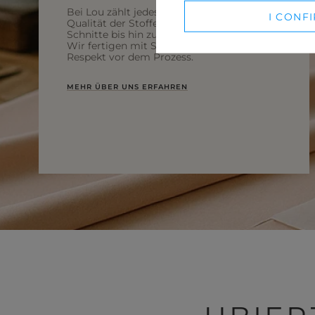
Bei Lou zählt jedes Detail – von der
WINTER HATS
I CONF
SUITS
Qualität der Stoffe über durchdachte
Schnitte bis hin zur lokalen Produktion.
SETS
Wir fertigen mit Sorgfalt für Sie und mit
Respekt vor dem Prozess.
BLAZERS
MEHR ÜBER UNS ERFAHREN
SKIRTS