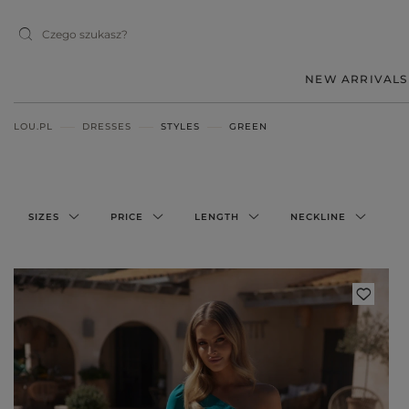
NEW ARRIVALS
LOU.PL
DRESSES
STYLES
GREEN
MIDI
MINI
MAXI
SIZES
PRICE
LENGTH
NECKLINE
RED
BLACK
BEIGE
WHITE
BLUE