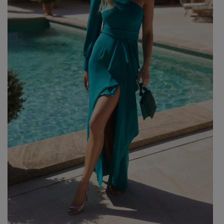
GREEN
PINK
GREY
YELLOW
ORANGE
BROWN
IN FLOWERS
WITH TULLE