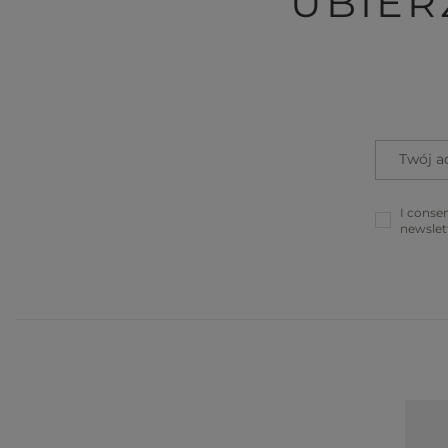
UBIER
Twój a
I consen
newslet