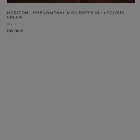
HORIZON - PHENOMENAL MIDI DRESS IN LUSCIOUS
GREEN
XS
S
189,00 €
FABRIC
ps
S
DER STRAPS
gories
WEDDING
DUCTS