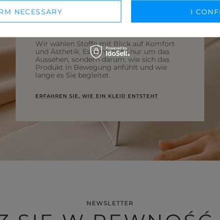
IRM NECESSARY
I CONF
Wir wählen Stoffe mit Blick auf Komfort
und Ästhetik. Es geht nicht nur um das
Aussehen, sondern darum, wie sich das
Produkt in Bewegung anfühlt und wie
lange es Sie begleitet.
ERFAHREN SIE, WIE EIN KLEID ENTSTEHT
NEWSLETTER