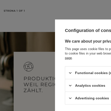
STRONA 1 OF 1
Configuration of con
We care about your priv
This page uses cookie files to p
to cookie files in your web bro
page
.
Functional cookies (
BRACELETS
PRODUKTION IN POLEN –
WEIL REGIONALITÄT
Analytics cookies
JEWELRY
JUMPSUITS
ZÄHLT.
HAIR ELASTICS
T-SHIRTS
Advertising cookies
BELTS
TRACKSUITS