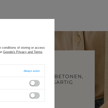
 conditions of storing or access
 on
Google's Privacy and Terms
Always active
SCHNITTE, DIE BETONEN,
WAS SIE EINZIGARTIG
MACHT.