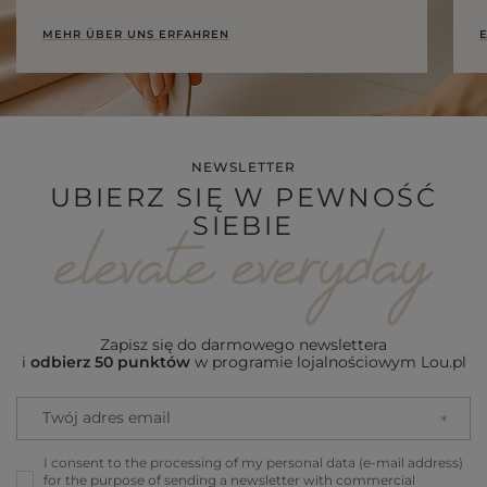
MEHR ÜBER UNS ERFAHREN
E
NEWSLETTER
UBIERZ SIĘ W PEWNOŚĆ
SIEBIE
Zapisz się do darmowego newslettera
i
odbierz 50 punktów
w programie lojalnościowym Lou.pl
Twój adres email
I consent to the processing of my personal data (e-mail address)
for the purpose of sending a newsletter with commercial