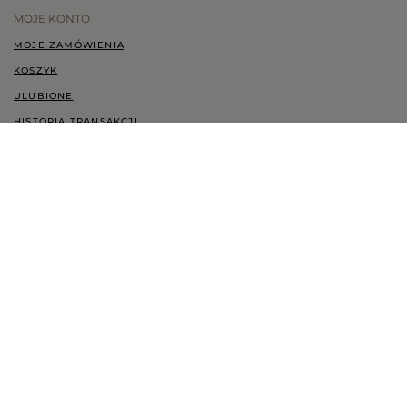
MOJE KONTO
MOJE ZAMÓWIENIA
KOSZYK
ULUBIONE
HISTORIA TRANSAKCJI
CHCĘ ZWRÓCIĆ TOWAR
KONTAKT
KONTAKT@LOU.PL
+48 697 247 071
ZGODA COOKIES
LAND UND WÄHRUNG:
GERMANY
- €
UNTERSTÜTZTE ZAHLUNGSMETHODEN: