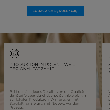
ZOBACZ CAŁĄ KOLEKCJĘ
PRODUKTION IN POLEN – WEIL
REGIONALITÄT ZÄHLT.
Bei Lou zählt jedes Detail – von der Qualität
der Stoffe über durchdachte Schnitte bis hin
Ä
zur lokalen Produktion. Wir fertigen mit
Sorgfalt für Sie und mit Respekt vor dem
Prozess.
b