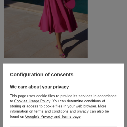
ZACHEP - MIDI DRESS WITH STRIKING
AMERICAN NECKLINE
Configuration of consents
209,00 €
SIZE
We care about your privacy
WYBIERZ OPCJĘ
This page uses cookie files to provide its services in accordance
to
Cookies Usage Policy
. You can determine conditions of
KUP STYLIZACJĘ
storing or access to cookie files in your web browser. More
information on terms and conditions and privacy can also be
found on
Google's Privacy and Terms page
.