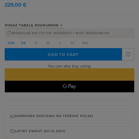
229,00 €
POKAŻ TABELĘ ROZMIARÓW
MODELKA MA 172 CM WZROSTU I NOSI ROZMIAR XS
XXS
XS
S
M
L
XL
XXL
ADD TO CART
You can also buy using:
DARMOWA DOSTAWA NA TERENIE POLSKI
ŁATWY ZWROT DO
14 DAYS