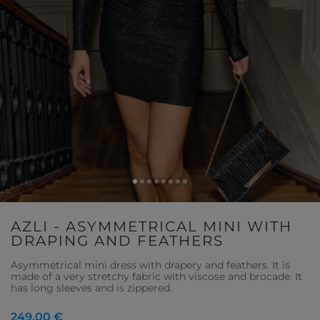
AZLI - ASYMMETRICAL MINI WITH
DRAPING AND FEATHERS
Asymmetrical mini dress with drapery and feathers. It is
made of a very stretchy fabric with viscose and brocade. It
has long sleeves and is zippered.
249,00 €