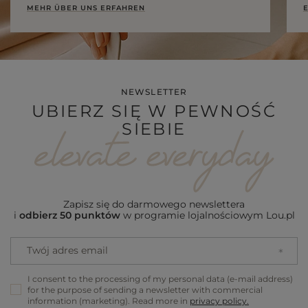
MEHR ÜBER UNS ERFAHREN
E
NEWSLETTER
UBIERZ SIĘ W PEWNOŚĆ
SIEBIE
Zapisz się do darmowego newslettera
i
odbierz 50 punktów
w programie lojalnościowym Lou.pl
Twój adres email
I consent to the processing of my personal data (e-mail address)
for the purpose of sending a newsletter with commercial
information (marketing). Read more in
privacy policy.