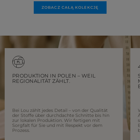
ZOBACZ CAŁĄ KOLEKCJĘ
PRODUKTION IN POLEN – WEIL
REGIONALITÄT ZÄHLT.
Bei Lou zählt jedes Detail – von der Qualität
der Stoffe über durchdachte Schnitte bis hin
Ä
zur lokalen Produktion. Wir fertigen mit
Sorgfalt für Sie und mit Respekt vor dem
Prozess.
b