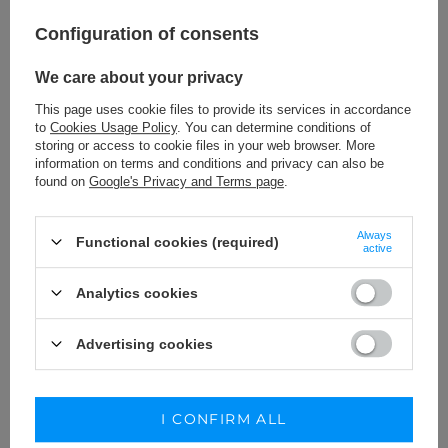
Configuration of consents
We care about your privacy
This page uses cookie files to provide its services in accordance
to
Cookies Usage Policy
. You can determine conditions of
storing or access to cookie files in your web browser. More
information on terms and conditions and privacy can also be
found on
Google's Privacy and Terms page
.
GIULIA – BLACK SANDALS WITH MESH
DETAILS
Always
Functional cookies (required)
active
199,00 €
SIZE
Analytics cookies
WYBIERZ OPCJĘ
KUP STYLIZACJĘ
Advertising cookies
I CONFIRM ALL