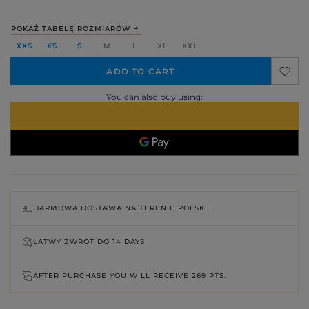
POKAŻ TABELĘ ROZMIARÓW
XXS
XS
S
M
L
XL
XXL
ADD TO CART
You can also buy using:
DARMOWA DOSTAWA NA TERENIE POLSKI
ŁATWY ZWROT DO
14 DAYS
AFTER PURCHASE YOU WILL RECEIVE
269 PTS.