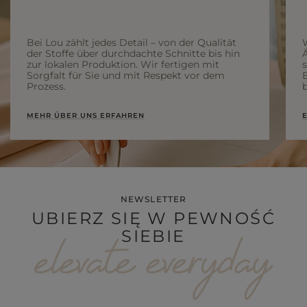
Bei Lou zählt jedes Detail – von der Qualität
der Stoffe über durchdachte Schnitte bis hin
Ä
zur lokalen Produktion. Wir fertigen mit
Sorgfalt für Sie und mit Respekt vor dem
Prozess.
b
MEHR ÜBER UNS ERFAHREN
E
NEWSLETTER
UBIERZ SIĘ W PEWNOŚĆ
SIEBIE