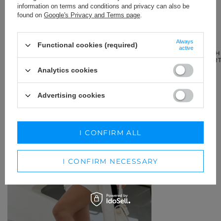
information on terms and conditions and privacy can also be
found on
Google's Privacy and Terms page
.
RECOMMENDED
Always
Functional cookies (required)
active
NEW IN
SAPPHIRE – WH
AND MAXI SKIR
Analytics cookies
219,00 €
Advertising cookies
I CONFIRM ALL
I CONFIRM NECESSARY