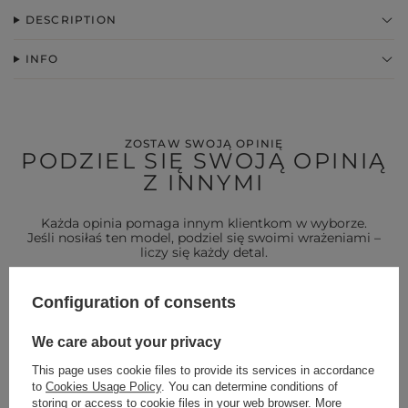
DESCRIPTION
INFO
ZOSTAW SWOJĄ OPINIĘ
PODZIEL SIĘ SWOJĄ OPINIĄ
Z INNYMI
Każda opinia pomaga innym klientkom w wyborze.
Jeśli nosiłaś ten model, podziel się swoimi wrażeniami –
liczy się każdy detal.
Configuration of consents
DODAJ SWOJĄ OPINIĘ
For opinion you will receive
15 pts.
We care about your privacy
in our loyalty program.
This page uses cookie files to provide its services in accordance
to
Cookies Usage Policy
. You can determine conditions of
storing or access to cookie files in your web browser. More