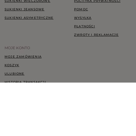
SUKIENKI WIECZOROWE
POLITYKA PRYWATNOŚCI
SUKIENKI JEANSOWE
POMOC
SUKIENKI ASYMETRYCZNE
WYSYŁKA
PŁATNOŚCI
ZWROTY I REKLAMACJE
MOJE KONTO
MOJE ZAMÓWIENIA
KOSZYK
ULUBIONE
HISTORIA TRANSAKCJI
CHCĘ ZWRÓCIĆ TOWAR
KONTAKT
KONTAKT@LOU.PL
+48 697 247 071
ZGODA COOKIES