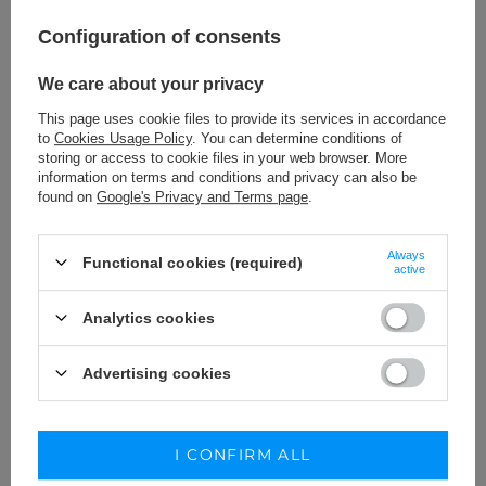
Configuration of consents
We care about your privacy
This page uses cookie files to provide its services in accordance
to
Cookies Usage Policy
. You can determine conditions of
storing or access to cookie files in your web browser. More
information on terms and conditions and privacy can also be
found on
Google's Privacy and Terms page
.
VALLES – GOLD SANDALS WITH
TRANSPARENT DETAILS
Always
Functional cookies (required)
active
219,00 €
SIZE
COLOUR
GOLD
Analytics cookies
WYBIERZ OPCJĘ
KUP STYLIZACJĘ
Advertising cookies
I CONFIRM ALL