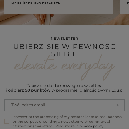
MEHR ÜBER UNS ERFAHREN
E
NEWSLETTER
UBIERZ SIĘ W PEWNOŚĆ
SIEBIE
Zapisz się do darmowego newslettera
i
odbierz 50 punktów
w programie lojalnościowym Lou.pl
Twój adres email
I consent to the processing of my personal data (e-mail address)
for the purpose of sending a newsletter with commercial
information (marketing). Read more in
privacy policy.