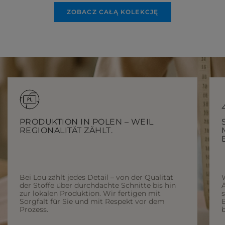
ZOBACZ CAŁĄ KOLEKCJĘ
PRODUKTION IN POLEN – WEIL
REGIONALITÄT ZÄHLT.
Bei Lou zählt jedes Detail – von der Qualität
der Stoffe über durchdachte Schnitte bis hin
Ä
zur lokalen Produktion. Wir fertigen mit
Sorgfalt für Sie und mit Respekt vor dem
Prozess.
b