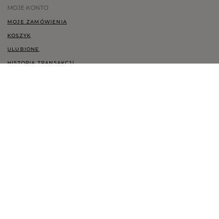
MOJE KONTO
MOJE ZAMÓWIENIA
KOSZYK
ULUBIONE
HISTORIA TRANSAKCJI
CHCĘ ZWRÓCIĆ TOWAR
KONTAKT
KONTAKT@LOU.PL
+48 697 247 071
ZGODA COOKIES
LAND UND WÄHRUNG:
GERMANY
- €
UNTERSTÜTZTE ZAHLUNGSMETHODEN: