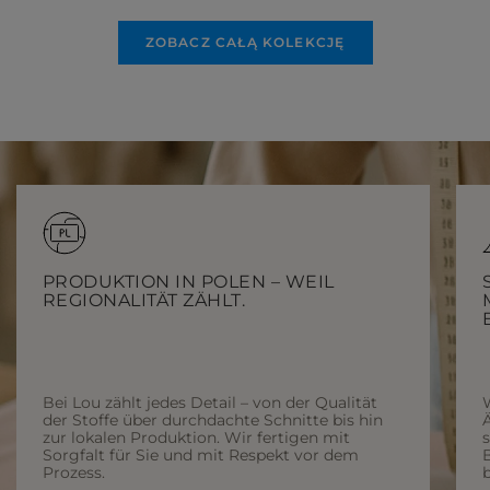
ZOBACZ CAŁĄ KOLEKCJĘ
PRODUKTION IN POLEN – WEIL
REGIONALITÄT ZÄHLT.
Bei Lou zählt jedes Detail – von der Qualität
der Stoffe über durchdachte Schnitte bis hin
Ä
zur lokalen Produktion. Wir fertigen mit
Sorgfalt für Sie und mit Respekt vor dem
Prozess.
b