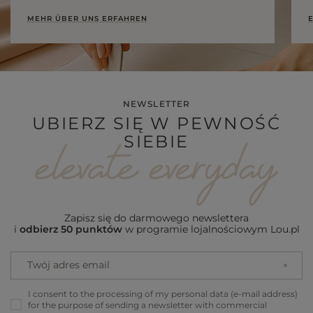
MEHR ÜBER UNS ERFAHREN
E
NEWSLETTER
UBIERZ SIĘ W PEWNOŚĆ
SIEBIE
Zapisz się do darmowego newslettera
i
odbierz 50 punktów
w programie lojalnościowym Lou.pl
Twój adres email
I consent to the processing of my personal data (e-mail address)
for the purpose of sending a newsletter with commercial