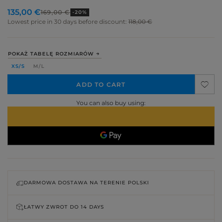
135,00 €
169,00 €
-20%
Lowest price in 30 days before discount:
118,00 €
POKAŻ TABELĘ ROZMIARÓW
XS/S
M/L
ADD TO CART
You can also buy using:
DARMOWA DOSTAWA NA TERENIE POLSKI
ŁATWY ZWROT DO
14 DAYS