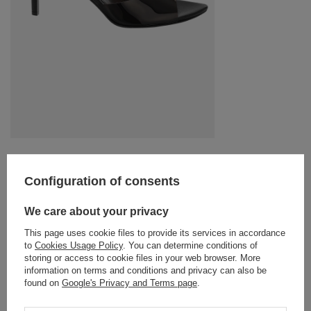
FEMI - BLACK HEELS WITH
TRANSPARENT STRAP
Configuration of consents
189,00 €
SIZE
We care about your privacy
WYBIERZ OPCJĘ
This page uses cookie files to provide its services in accordance
to
Cookies Usage Policy
. You can determine conditions of
KUP STYLIZACJĘ
storing or access to cookie files in your web browser. More
information on terms and conditions and privacy can also be
found on
Google's Privacy and Terms page
.