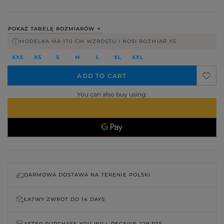
POKAŻ TABELĘ ROZMIARÓW
MODELKA MA 170 CM WZROSTU I NOSI ROZMIAR XS
XXS
XS
S
M
L
XL
XXL
ADD TO CART
You can also buy using:
DARMOWA DOSTAWA NA TERENIE POLSKI
ŁATWY ZWROT DO
14 DAYS
AFTER PURCHASE YOU WILL RECEIVE
229 PTS.