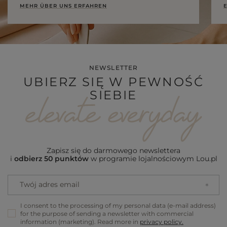
MEHR ÜBER UNS ERFAHREN
E
NEWSLETTER
UBIERZ SIĘ W PEWNOŚĆ
SIEBIE
Zapisz się do darmowego newslettera
i
odbierz 50 punktów
w programie lojalnościowym Lou.pl
Twój adres email
I consent to the processing of my personal data (e-mail address)
for the purpose of sending a newsletter with commercial
information (marketing). Read more in
privacy policy.