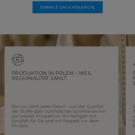
ZOBACZ CAŁĄ KOLEKCJĘ
PRODUKTION IN POLEN – WEIL
REGIONALITÄT ZÄHLT.
Bei Lou zählt jedes Detail – von der Qualität
der Stoffe über durchdachte Schnitte bis hin
Ä
zur lokalen Produktion. Wir fertigen mit
Sorgfalt für Sie und mit Respekt vor dem
Prozess.
b