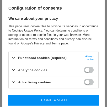
Configuration of consents
We care about your privacy
This page uses cookie files to provide its services in accordance
to
Cookies Usage Policy
. You can determine conditions of
storing or access to cookie files in your web browser. More
information on terms and conditions and privacy can also be
found on
Google's Privacy and Terms page
.
MOTION - SUEDE SANDALS WITH GOLD
FLOWER EMBELLISHMENT
Always
Functional cookies (required)
219,00 €
active
SIZE
Analytics cookies
ADD TO CART
KUP STYLIZACJĘ
Advertising cookies
I CONFIRM ALL