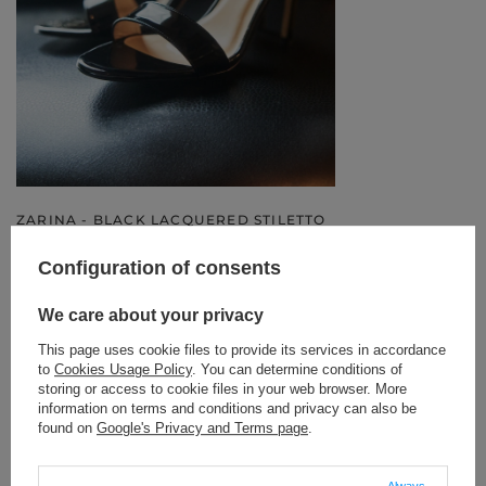
ZARINA - BLACK LACQUERED STILETTO
SANDAL
189,00 €
Configuration of consents
SIZE
WYBIERZ OPCJĘ
We care about your privacy
This page uses cookie files to provide its services in accordance
KUP STYLIZACJĘ
to
Cookies Usage Policy
. You can determine conditions of
storing or access to cookie files in your web browser. More
information on terms and conditions and privacy can also be
found on
Google's Privacy and Terms page
.
ZOSTAW SWOJĄ OPINIĘ
Always