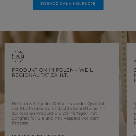
ZOBACZ CAŁĄ KOLEKCJĘ
PRODUKTION IN POLEN – WEIL
REGIONALITÄT ZÄHLT.
Bei Lou zählt jedes Detail – von der Qualität
der Stoffe über durchdachte Schnitte bis hin
Ä
zur lokalen Produktion. Wir fertigen mit
Sorgfalt für Sie und mit Respekt vor dem
Prozess.
b
MEHR ÜBER UNS ERFAHREN
E