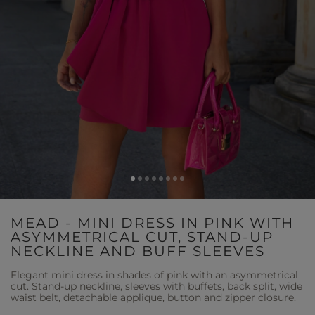
MEAD - MINI DRESS IN PINK WITH
ASYMMETRICAL CUT, STAND-UP
NECKLINE AND BUFF SLEEVES
Elegant mini dress in shades of pink with an asymmetrical
cut. Stand-up neckline, sleeves with buffets, back split, wide
waist belt, detachable applique, button and zipper closure.