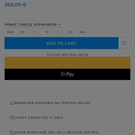
209,00 €
POKAŻ TABELĘ ROZMIARÓW
XXS
XS
S
M
L
XL
XXL
ADD TO CART
You can also buy using:
DARMOWA DOSTAWA NA TERENIE POLSKI
ŁATWY ZWROT DO
14 DAYS
AFTER PURCHASE YOU WILL RECEIVE
209 PTS.