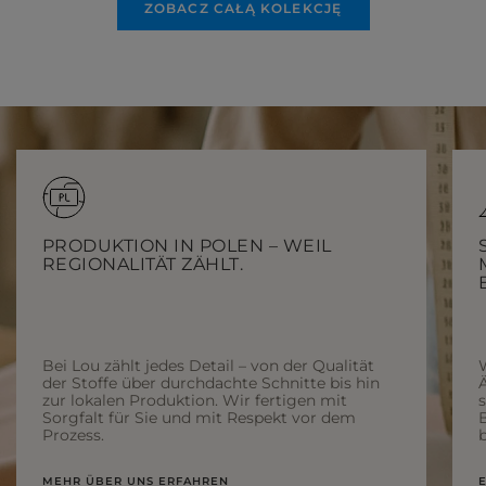
ZOBACZ CAŁĄ KOLEKCJĘ
PRODUKTION IN POLEN – WEIL
REGIONALITÄT ZÄHLT.
Bei Lou zählt jedes Detail – von der Qualität
der Stoffe über durchdachte Schnitte bis hin
Ä
zur lokalen Produktion. Wir fertigen mit
Sorgfalt für Sie und mit Respekt vor dem
Prozess.
b
MEHR ÜBER UNS ERFAHREN
E