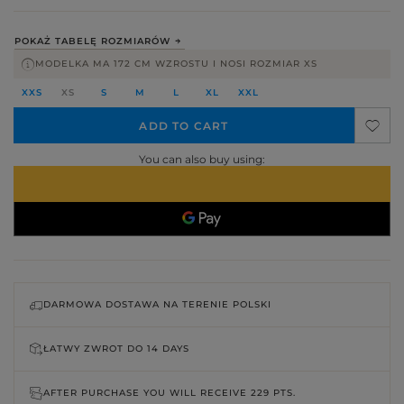
POKAŻ TABELĘ ROZMIARÓW
MODELKA MA 172 CM WZROSTU I NOSI ROZMIAR XS
XXS
XS
S
M
L
XL
XXL
ADD TO CART
You can also buy using:
DARMOWA DOSTAWA NA TERENIE POLSKI
ŁATWY ZWROT DO
14 DAYS
AFTER PURCHASE YOU WILL RECEIVE
229 PTS.