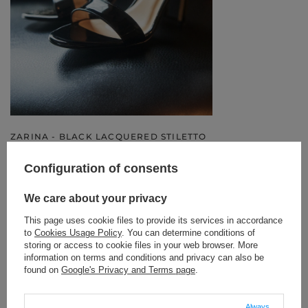
ZARINA - BLACK LACQUERED STILETTO
SANDAL
189,00 €
Configuration of consents
SIZE
WYBIERZ OPCJĘ
We care about your privacy
This page uses cookie files to provide its services in accordance
KUP STYLIZACJĘ
to
Cookies Usage Policy
. You can determine conditions of
storing or access to cookie files in your web browser. More
information on terms and conditions and privacy can also be
found on
Google's Privacy and Terms page
.
ZOSTAW SWOJĄ OPINIĘ
Always