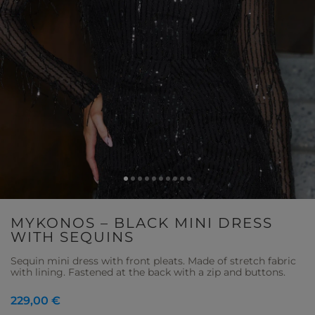
MYKONOS – BLACK MINI DRESS
WITH SEQUINS
Sequin mini dress with front pleats. Made of stretch fabric
with lining. Fastened at the back with a zip and buttons.
229,00 €