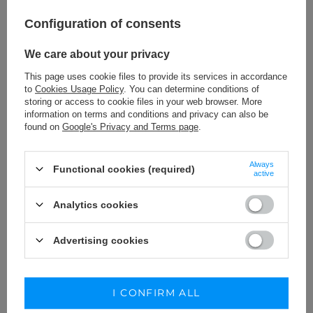
Configuration of consents
We care about your privacy
This page uses cookie files to provide its services in accordance
to
Cookies Usage Policy
. You can determine conditions of
storing or access to cookie files in your web browser. More
information on terms and conditions and privacy can also be
found on
Google's Privacy and Terms page
.
ZUHAL - PATENT LEATHER STILETTOS
WITH TRANSPARENT STRAP
Always
Functional cookies (required)
active
219,00 €
SIZE
Analytics cookies
WYBIERZ OPCJĘ
KUP STYLIZACJĘ
Advertising cookies
I CONFIRM ALL