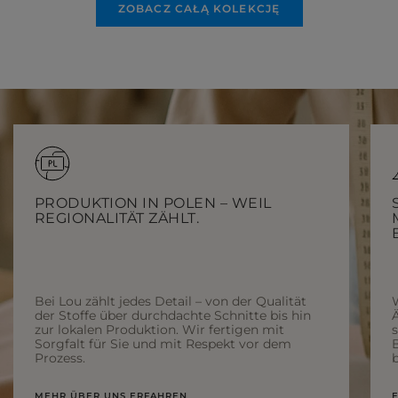
ZOBACZ CAŁĄ KOLEKCJĘ
PRODUKTION IN POLEN – WEIL
REGIONALITÄT ZÄHLT.
Bei Lou zählt jedes Detail – von der Qualität
der Stoffe über durchdachte Schnitte bis hin
Ä
zur lokalen Produktion. Wir fertigen mit
Sorgfalt für Sie und mit Respekt vor dem
Prozess.
b
MEHR ÜBER UNS ERFAHREN
E