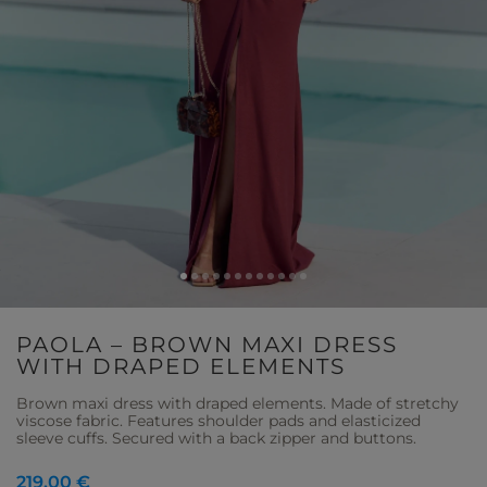
PAOLA – BROWN MAXI DRESS
WITH DRAPED ELEMENTS
Brown maxi dress with draped elements. Made of stretchy
viscose fabric. Features shoulder pads and elasticized
sleeve cuffs. Secured with a back zipper and buttons.
219,00 €