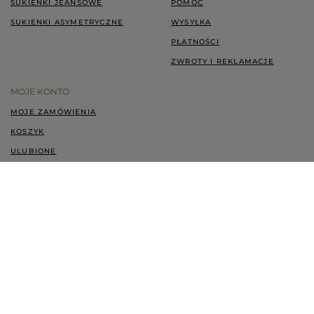
SUKIENKI JEANSOWE
POMOC
SUKIENKI ASYMETRYCZNE
WYSYŁKA
PŁATNOŚCI
ZWROTY I REKLAMACJE
MOJE KONTO
MOJE ZAMÓWIENIA
KOSZYK
ULUBIONE
HISTORIA TRANSAKCJI
CHCĘ ZWRÓCIĆ TOWAR
KONTAKT
KONTAKT@LOU.PL
+48 697 247 071
ZGODA COOKIES