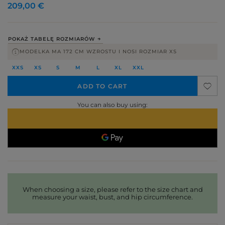
209,00 €
POKAŻ TABELĘ ROZMIARÓW
MODELKA MA 172 CM WZROSTU I NOSI ROZMIAR XS
XXS
XS
S
M
L
XL
XXL
ADD TO CART
You can also buy using:
When choosing a size, please refer to the size chart and
measure your waist, bust, and hip circumference.