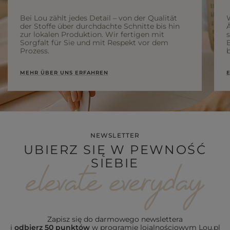
Bei Lou zählt jedes Detail – von der Qualität
der Stoffe über durchdachte Schnitte bis hin
Ä
zur lokalen Produktion. Wir fertigen mit
Sorgfalt für Sie und mit Respekt vor dem
Prozess.
b
MEHR ÜBER UNS ERFAHREN
E
NEWSLETTER
UBIERZ SIĘ W PEWNOŚĆ
SIEBIE
Zapisz się do darmowego newslettera
i
odbierz 50 punktów
w programie lojalnościowym Lou.pl