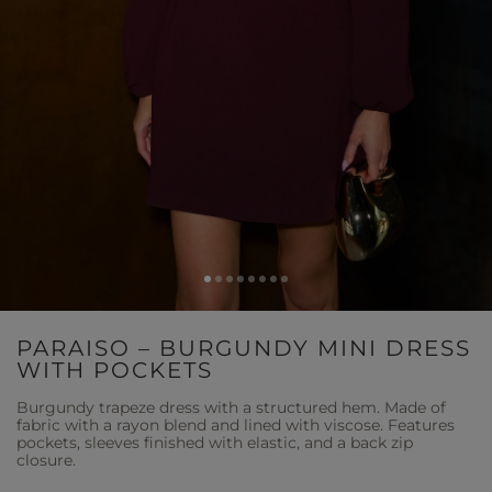
PARAISO – BURGUNDY MINI DRESS
WITH POCKETS
Burgundy trapeze dress with a structured hem. Made of
fabric with a rayon blend and lined with viscose. Features
pockets, sleeves finished with elastic, and a back zip
closure.