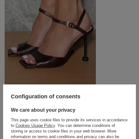
Configuration of consents
CHECCA – BROWN NARROW-HEELED
SANDALS
We care about your privacy
219,00 €
This page uses cookie files to provide its services in accordance
SIZE
COLOUR
BROWN
to
Cookies Usage Policy
. You can determine conditions of
WYBIERZ OPCJĘ
storing or access to cookie files in your web browser. More
information on terms and conditions and privacy can also be