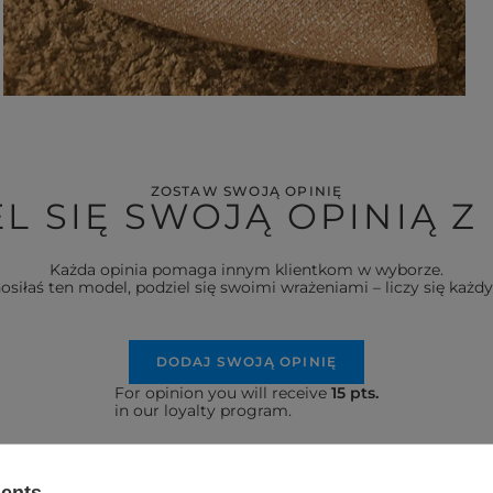
-NECKLINE
PRINTS
ZOSTAW SWOJĄ OPINIĘ
L SIĘ SWOJĄ OPINIĄ Z
Każda opinia pomaga innym klientkom w wyborze.
nosiłaś ten model, podziel się swoimi wrażeniami – liczy się każdy
DODAJ SWOJĄ OPINIĘ
For opinion you will receive
15 pts.
in our loyalty program.
sents