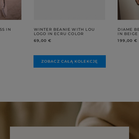
SS IN
WINTER BEANIE WITH LOU
DIAME B
LOGO IN ECRU COLOR
IN BEIGE
69,00 €
199,00 €
ZOBACZ CAŁĄ KOLEKCJĘ