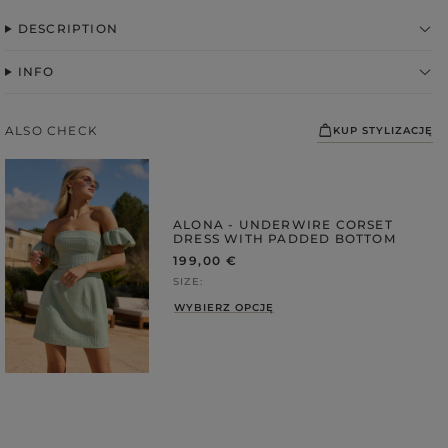
DESCRIPTION
INFO
ALSO CHECK
KUP STYLIZACJĘ
ALONA - UNDERWIRE CORSET
DRESS WITH PADDED BOTTOM
FABRIC
199,00 €
SIZE
ps
WYBIERZ OPCJĘ
S
DER STRAPS
gories
WEDDING
DUCTS