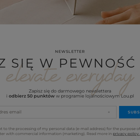
NEWSLETTER
Z SIĘ W PEWNOŚĆ 
Zapisz się do darmowego newslettera
i
odbierz 50 punktów
w programie lojalnościowym Lou.pl
dres email
SUBS
t to the processing of my personal data (e-mail address) for the purpose o
ter with commercial information (marketing). Read more in
privacy policy.