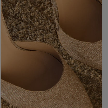
ength
WITHOUT CLEAVAGE
SEASON / 
ASYMMETRICAL
CARMEN
INI
Sleeve / Stra
IDI
AXI
Color
STRAPLES
ON SHOUL
eckline
RED
BLACK
Popular cate
BEIGE
N THE BACK
WHITE
MERICAN
FOR THE 
BLUE
QUARE
NEW PRO
GREEN
OAT NECKLINE
PINK
RAP NECKLINE
GREY