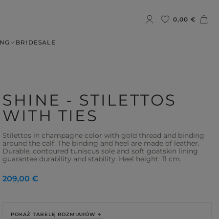
0,00 €
NG
BRIDE
SALE
SHINE - STILETTOS
WITH TIES
Stilettos in champagne color with gold thread and binding
around the calf. The binding and heel are made of leather.
Durable, contoured tuniscus sole and soft goatskin lining
guarantee durability and stability. Heel height: 11 cm.
209,00 €
POKAŻ TABELĘ ROZMIARÓW