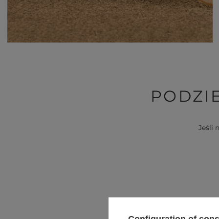
V
DISCOVER WHAT'S NEW
PODZIE
Jeśli 
Configuration of con