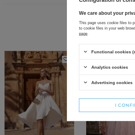
We care about your priv
This page uses cookie files to p
to cookie files in your web bro
page
.
Functional cookies (
Analytics cookies
Advertising cookies
BRACELETS
I CONF
JEWELRY
JUMPSUITS
HAIR ELASTICS
T-SHIRTS
BELTS
TRACKSUITS