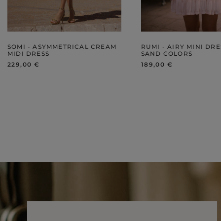
WINTER HATS
SUITS
SETS
SOMI - ASYMMETRICAL CREAM
RUMI - AIRY MINI DRE
BLAZERS
MIDI DRESS
SAND COLORS
229,00 €
189,00 €
SKIRTS