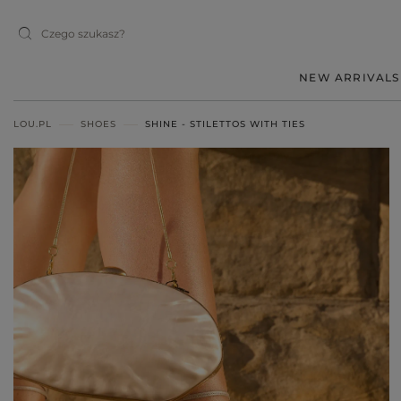
NEW ARRIVALS
LOU.PL
SHOES
SHINE - STILETTOS WITH TIES
MIDI
MINI
MAXI
RED
BLACK
BEIGE
WHITE
BLUE