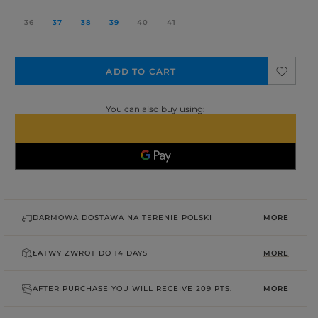
36
37
38
39
40
41
ADD TO CART
You can also buy using:
DARMOWA DOSTAWA NA TERENIE POLSKI
MORE
ŁATWY ZWROT DO
14 DAYS
MORE
AFTER PURCHASE YOU WILL RECEIVE
209 PTS.
MORE