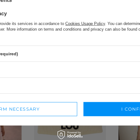
acy
rovide its services in accordance to
Cookies Usage Policy
. You can determine
wser. More information on terms and conditions and privacy can also be found
RECOMMENDED
required)
IRM NECESSARY
I CONF