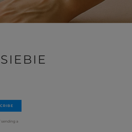
SIEBIE
CRIBE
f sending a