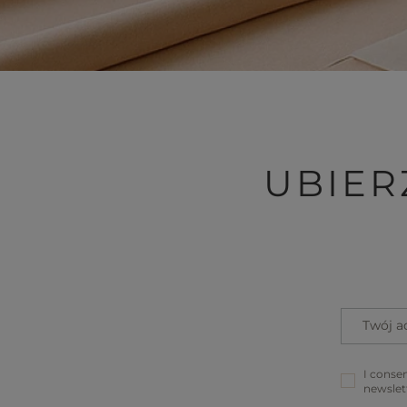
UBIER
Twój a
I consen
newslet