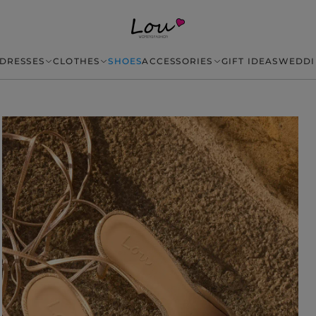
DRESSES
CLOTHES
SHOES
ACCESSORIES
GIFT IDEAS
WEDDI