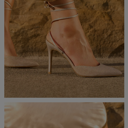
GREEN
PINK
GREY
YELLOW
ORANGE
BROWN
IN FLOWERS
WITH TULLE