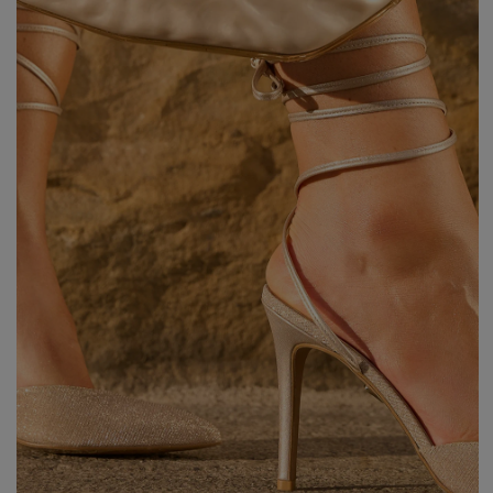
Styles
ELEGANT
L
EVENING
PARTY
EVERY DAY
M
CASUAL
BRIDE
M
JEANS
CHRISTENING
M
COCTAIL
DATE
BOHO
CHRISTMAS
N
LACE
NEW YEAR'S EVE
FIT
VALENTINE'S DAY
FLARED
O
PROM
FORMAL
A
COMMUNION
ASYMMETRICAL
S
KNITTED
B
Type
WITH SEQUINS
W