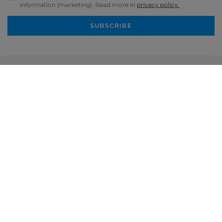
information (marketing). Read more in
privacy policy.
SUBSCRIBE
KATEGORIE
OBSŁUGA KLIENTA
SUKIENKI KOKTAJLOWE
PROGRAM LOJALNOŚCIOWY
SUKIENKI IMPREZOWE
REGULAMIN
SUKIENKI WIECZOROWE
POLITYKA PRYWATNOŚCI
SUKIENKI JEANSOWE
POMOC
SUKIENKI ASYMETRYCZNE
WYSYŁKA
PŁATNOŚCI
ZWROTY I REKLAMACJE