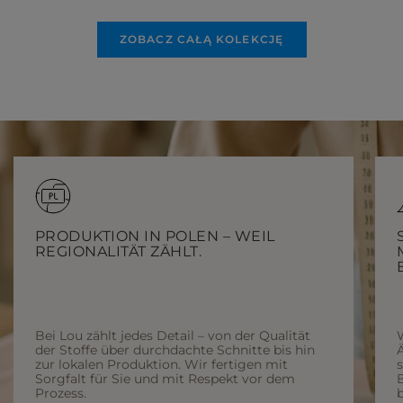
ZOBACZ CAŁĄ KOLEKCJĘ
PRODUKTION IN POLEN – WEIL
REGIONALITÄT ZÄHLT.
Bei Lou zählt jedes Detail – von der Qualität
der Stoffe über durchdachte Schnitte bis hin
Ä
zur lokalen Produktion. Wir fertigen mit
Sorgfalt für Sie und mit Respekt vor dem
Prozess.
b