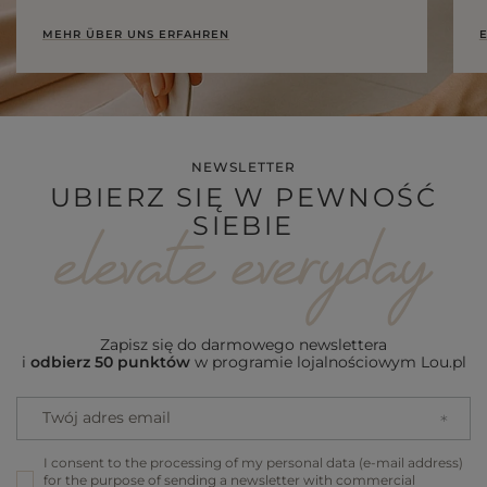
MEHR ÜBER UNS ERFAHREN
E
NEWSLETTER
UBIERZ SIĘ W PEWNOŚĆ
SIEBIE
Zapisz się do darmowego newslettera
i
odbierz 50 punktów
w programie lojalnościowym Lou.pl
Twój adres email
I consent to the processing of my personal data (e-mail address)
for the purpose of sending a newsletter with commercial