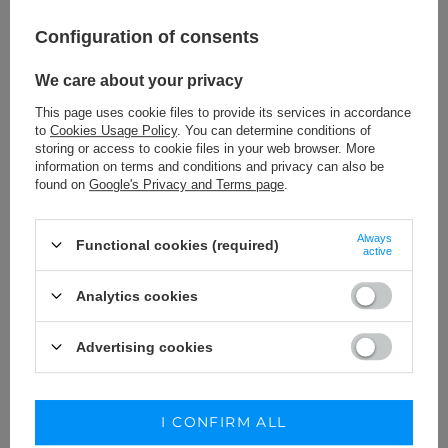
Configuration of consents
We care about your privacy
This page uses cookie files to provide its services in accordance
to
Cookies Usage Policy
. You can determine conditions of
storing or access to cookie files in your web browser. More
information on terms and conditions and privacy can also be
found on
Google's Privacy and Terms page
.
RICH - GOLD PLATED STEEL EARRINGS
Always
Functional cookies (required)
49,00 €
active
SIZE
Analytics cookies
ADD TO CART
Advertising cookies
KUP STYLIZACJĘ
I CONFIRM ALL