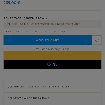
269,00 €
POKAŻ TABELĘ ROZMIARÓW
MODELKA MA 172 CM WZROSTU I NOSI ROZMIAR S
XXS
XS
S
M
L
XL
XXL
ADD TO CART
You can also buy using:
DARMOWA DOSTAWA NA TERENIE POLSKI
ŁATWY ZWROT DO
14 DAYS