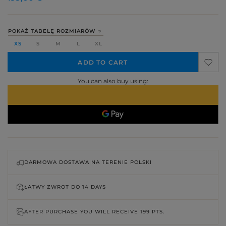
POKAŻ TABELĘ ROZMIARÓW
XS
S
M
L
XL
ADD TO CART
You can also buy using:
DARMOWA DOSTAWA NA TERENIE POLSKI
ŁATWY ZWROT DO
14 DAYS
AFTER PURCHASE YOU WILL RECEIVE
199 PTS.