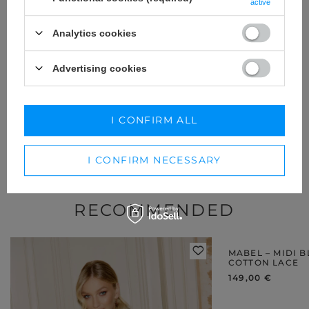
Z INNYMI
active
Analytics cookies
Każda opinia pomaga innym klientkom w wyborze.
Jeśli nosiłaś ten model, podziel się swoimi wrażeniami –
liczy się każdy detal.
Advertising cookies
DODAJ SWOJĄ OPINIĘ
I CONFIRM ALL
For opinion you will receive
15 pts.
in our loyalty program.
I CONFIRM NECESSARY
RECOMMENDED
MABEL – MIDI 
COTTON LACE
149,00 €