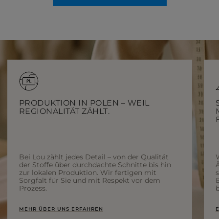
PRODUKTION IN POLEN – WEIL
REGIONALITÄT ZÄHLT.
Bei Lou zählt jedes Detail – von der Qualität
der Stoffe über durchdachte Schnitte bis hin
Ä
zur lokalen Produktion. Wir fertigen mit
Sorgfalt für Sie und mit Respekt vor dem
Prozess.
b
MEHR ÜBER UNS ERFAHREN
E