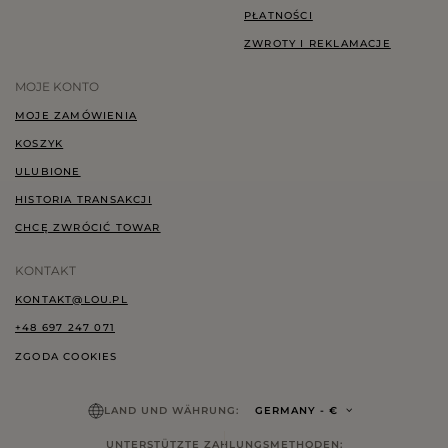
PŁATNOŚCI
ZWROTY I REKLAMACJE
MOJE KONTO
MOJE ZAMÓWIENIA
KOSZYK
ULUBIONE
HISTORIA TRANSAKCJI
CHCĘ ZWRÓCIĆ TOWAR
KONTAKT
KONTAKT@LOU.PL
+48 697 247 071
ZGODA COOKIES
LAND UND WÄHRUNG:
GERMANY
- €
UNTERSTÜTZTE ZAHLUNGSMETHODEN: