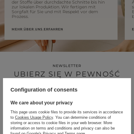
der Stoffe über durchdachte Schnitte bis hin
Ä
zur lokalen Produktion. Wir fertigen mit
Sorgfalt für Sie und mit Respekt vor dem
Prozess.
b
MEHR ÜBER UNS ERFAHREN
E
NEWSLETTER
UBIERZ SIĘ W PEWNOŚĆ
SIEBIE
Configuration of consents
We care about your privacy
This page uses cookie files to provide its services in accordance
Zapisz się do darmowego newslettera
to
Cookies Usage Policy
. You can determine conditions of
i
odbierz 50 punktów
w programie lojalnościowym Lou.pl
storing or access to cookie files in your web browser. More
information on terms and conditions and privacy can also be
found on
Google's Privacy and Terms page
.