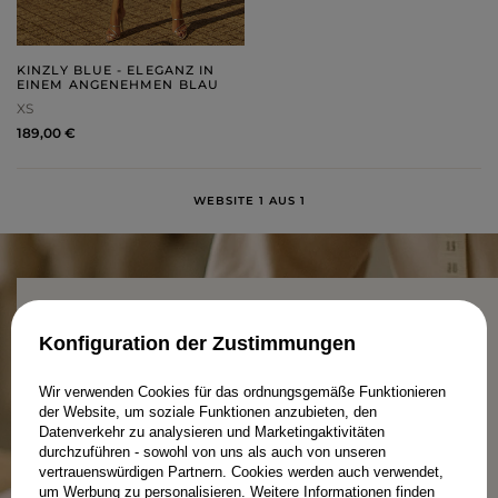
KINZLY BLUE - ELEGANZ IN
EINEM ANGENEHMEN BLAU
XS
189,00 €
WEBSITE 1 AUS 1
Konfiguration der Zustimmungen
PRODUKTION IN POLEN – WEIL
Wir verwenden Cookies für das ordnungsgemäße Funktionieren
REGIONALITÄT ZÄHLT.
der Website, um soziale Funktionen anzubieten, den
Datenverkehr zu analysieren und Marketingaktivitäten
durchzuführen - sowohl von uns als auch von unseren
vertrauenswürdigen Partnern. Cookies werden auch verwendet,
Bei Lou zählt jedes Detail – von der Qualität der
um Werbung zu personalisieren. Weitere Informationen finden