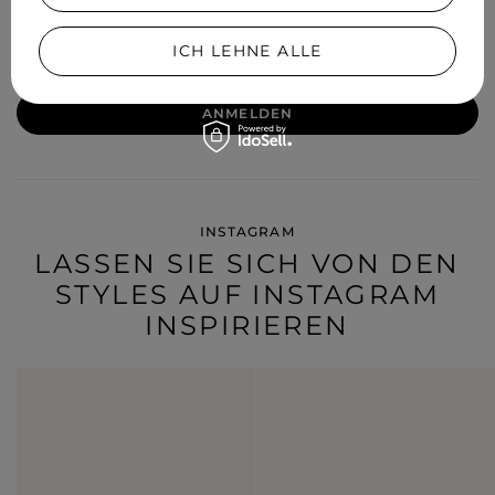
Ich willige in die Verarbeitung meiner personenbezogenen
Daten (E-Mail-Adresse) zum Zweck der Zusendung eines
Newsletters mit kommerziellen Informationen (Marketing) ein.
ICH LEHNE ALLE
Mehr lesen unter
Datenschutz.
ANMELDEN
INSTAGRAM
LASSEN SIE SICH VON DEN
STYLES AUF INSTAGRAM
INSPIRIEREN