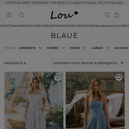
KOSTENLOSER VERSAND FÜR BESTELLUNGEN NACH DEUTSCHLAND
IDUNG
TRAUUNG
HOCHZEITSEMPFANG
KIDS
SALE
SCHUHE
Handtaschen
ZUBE
BLAUE
FILTER:
GRÖSSEN
FARBE
PREIS
LÄNGE
AUSSCH
PRODUKTE:
5