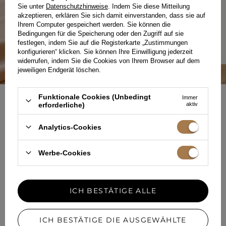
Stoffe über durchdachte Schnitte bis hin zur lokalen
Sie unter
Datenschutzhinweise
. Indem Sie diese Mitteilung
Produktion. Wir fertigen mit Sorgfalt für Sie und
akzeptieren, erklären Sie sich damit einverstanden, dass sie auf
mit Respekt vor dem Prozess.
Ihrem Computer gespeichert werden. Sie können die
Bedingungen für die Speicherung oder den Zugriff auf sie
MEHR ÜBER UNS ERFAHREN
festlegen, indem Sie auf die Registerkarte „Zustimmungen
konfigurieren“ klicken. Sie können Ihre Einwilligung jederzeit
widerrufen, indem Sie die Cookies von Ihrem Browser auf dem
jeweiligen Endgerät löschen.
Funktionale Cookies (Unbedingt
Immer
erforderliche)
aktiv
NEWSLETTER
SELBSTBEWUSST KLEIDEN
Analytics-Cookies
Werbe-Cookies
Registrieren Sie sich für den kostenlosen Newsletter
i
50 Punkte erhalten
im Lou-Treueprogramm.en
ICH BESTÄTIGE ALLE
Ihre E-Mail Adresse
ICH BESTÄTIGE DIE AUSGEWÄHLTE