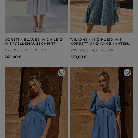
GORETI – BLAUES MIDIKLEID
TALIONE - MIDIKLEID MIT
MIT WELLENAUSSCHNITT
KORSETT UND ANGENÄHTEN
TRÄGERN
XXS
XS
S
M
L
XL
XXL
XXS
XS
S
M
L
XL
XXL
249,00 €
229,00 €