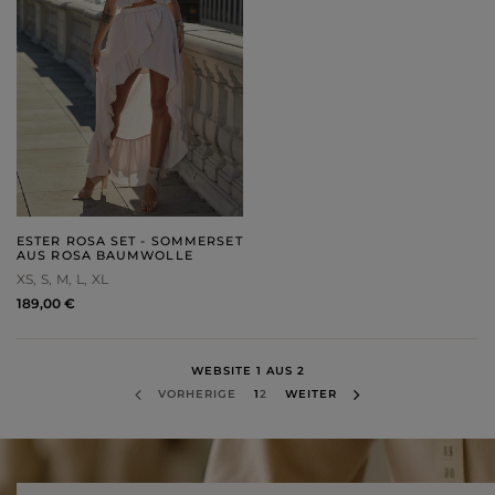
ESTER ROSA SET - SOMMERSET
AUS ROSA BAUMWOLLE
XS
S
M
L
XL
189,00 €
WEBSITE 1 AUS 2
VORHERIGE
1
2
WEITER