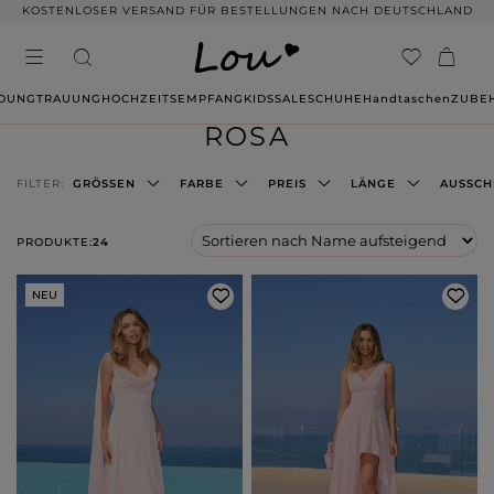
14 TAGE RÜCKGABE OHNE ANGABE VON GRÜNDEN
IDUNG
TRAUUNG
HOCHZEITSEMPFANG
KIDS
SALE
SCHUHE
Handtaschen
ZUBE
ROSA
FILTER:
GRÖSSEN
FARBE
PREIS
LÄNGE
AUSSCH
PRODUKTE:
24
NEU