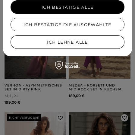
ICH BESTÄTIGE ALLE
ICH BESTÄTIGE DIE AUSGEWÄHLTE
ICH LEHNE ALLE
VERNON - ASYMMETRISCHES
MEDEA - KORSETT UND
SET IN DIRTY PINK
MIDIROCK SET IN FUCHSIA
M
L
XL
189,00 €
199,00 €
NICHT VERFÜGBAR