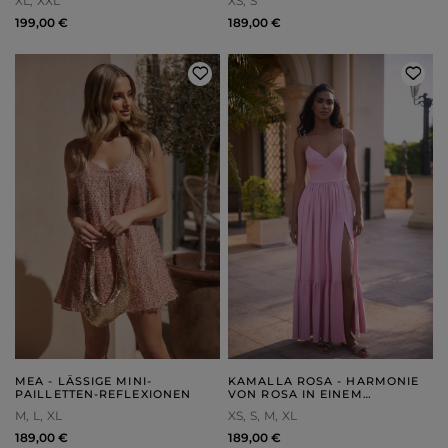
XL
XXL
XS
S
UND ELEGANTEM
PRÄGEMUSTER
199,00 €
189,00 €
MEA - LÄSSIGE MINI-
KAMALLA ROSA - HARMONIE
PAILLETTEN-REFLEXIONEN
VON ROSA IN EINEM
MAXIKLEID
M
L
XL
XS
S
M
XL
189,00 €
189,00 €