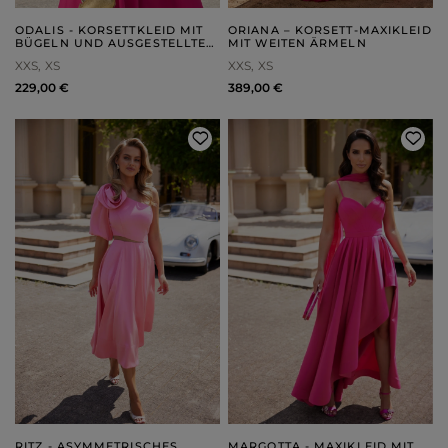
ODALIS - KORSETTKLEID MIT
ORIANA – KORSETT-MAXIKLEID
BÜGELN UND AUSGESTELLTEM
MIT WEITEN ÄRMELN
UNTERTEIL
XXS
XS
XXS
XS
229,00 €
389,00 €
RITZ - ASYMMETRISCHES
MARGOTTA - MAXIKLEID MIT