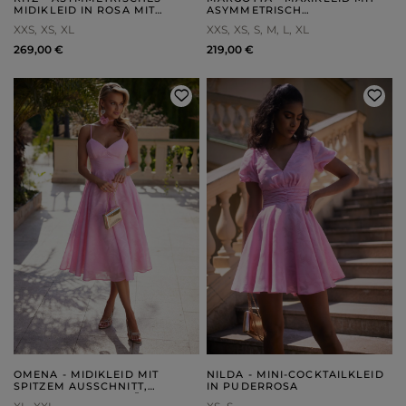
MIDIKLEID IN ROSA MIT
ASYMMETRISCH
ABNEHMBARER
AUSGESTELLTEM UNTERTEIL
XXS
XS
XL
XXS
XS
S
M
L
XL
BLUMENVERZIERUNG
UND HERZFÖRMIGEM
AUSSCHNITT
269,00 €
219,00 €
OMENA - MIDIKLEID MIT
NILDA - MINI-COCKTAILKLEID
SPITZEM AUSSCHNITT,
IN PUDERROSA
VERSTELLBAREN TRÄGERN