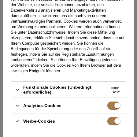
der Website, um soziale Funktionen anzubieten, den
Datenverkehr zu analysieren und Marketingaktivitäten
durchzuführen - sowohl von uns als auch von unseren
vertrauenswürdigen Partnern. Cookies werden auch verwendet,
um Werbung zu personalisieren. Weitere Informationen finden
Sie unter
Datenschutzhinweise
. Indem Sie diese Mitteilung
akzeptieren, erklären Sie sich damit einverstanden, dass sie auf
Ihrem Computer gespeichert werden. Sie können die
Bedingungen für die Speicherung oder den Zugriff auf sie
festlegen, indem Sie auf die Registerkarte „Zustimmungen
konfigurieren“ klicken. Sie können Ihre Einwilligung jederzeit
widerrufen, indem Sie die Cookies von Ihrem Browser auf dem
jeweiligen Endgerät löschen.
Funktionale Cookies (Unbedingt
Immer
erforderliche)
aktiv
ROSITA - MINIKLEID IN
ZACHEP - MIDIKLEID MIT
SCHMUTZIGEM ROSA MIT
MARKANTEM
BLUMENMUSTER UND
AMERIKANISCHEM
Analytics-Cookies
XS
M
L
XL
XS
S
RÜSCHEN
AUSSCHNITT
189,00 €
209,00 €
Werbe-Cookies
NICHT VERFÜGBAR