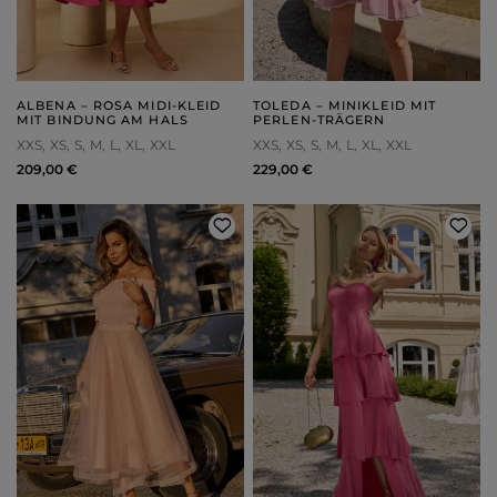
ALBENA – ROSA MIDI-KLEID
TOLEDA – MINIKLEID MIT
MIT BINDUNG AM HALS
PERLEN-TRÄGERN
XXS
XS
S
M
L
XL
XXL
XXS
XS
S
M
L
XL
XXL
209,00 €
229,00 €