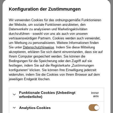
MINIKLEID MIT FRANSEN AN
AUS VELOURS UND SPITZE
DER SPITZE
XXS
XS
XXS
XS
S
Konfiguration der Zustimmungen
209,00 €
219,00 €
Wir verwenden Cookies für das ordnungsgemäße Funktionieren
der Website, um soziale Funktionen anzubieten, den
Datenverkehr zu analysieren und Marketingaktivitäten
durchzuführen - sowohl von uns als auch von unseren
vertrauenswürdigen Partnern. Cookies werden auch verwendet,
um Werbung zu personalisieren. Weitere Informationen finden
Sie unter
Datenschutzhinweise
. Indem Sie diese Mitteilung
akzeptieren, erklären Sie sich damit einverstanden, dass sie auf
Ihrem Computer gespeichert werden. Sie können die
Bedingungen für die Speicherung oder den Zugriff auf sie
festlegen, indem Sie auf die Registerkarte „Zustimmungen
konfigurieren“ klicken. Sie können Ihre Einwilligung jederzeit
widerrufen, indem Sie die Cookies von Ihrem Browser auf dem
jeweiligen Endgerät löschen.
Funktionale Cookies (Unbedingt
Immer
erforderliche)
aktiv
RASTAF - SCHWARZES
RAISA - SCHWARZES
Analytics-Cookies
MINIKLEID AUS SPITZE MIT
MINIKLEID MIT FEDERN UND
PAILLETTEN UND
PAILLETTEN