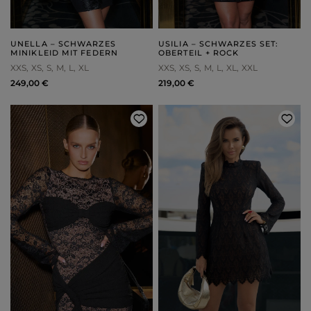
UNELLA – SCHWARZES
USILIA – SCHWARZES SET:
MINIKLEID MIT FEDERN
OBERTEIL + ROCK
XXS
XS
S
M
L
XL
XXS
XS
S
M
L
XL
XXL
249,00 €
219,00 €