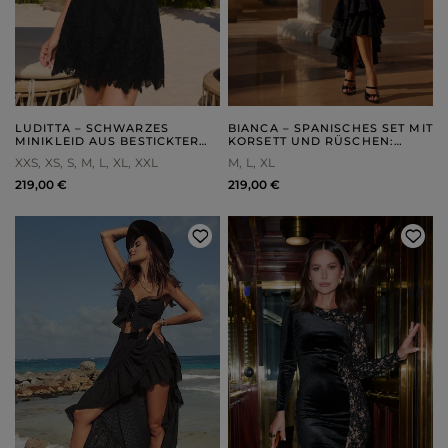
LUDITTA – SCHWARZES
BIANCA – SPANISCHES SET MIT
MINIKLEID AUS BESTICKTER
KORSETT UND RÜSCHEN:
BAUMWOLLE
VERSTELLBARER RÜCKEN UND
XXS
XS
S
M
L
XL
XXL
M
L
XL
ELEGANTE KRAWATTE
219,00 €
219,00 €