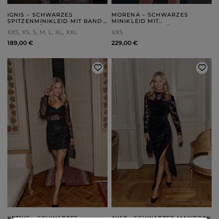
IGNIS – SCHWARZES
MORENA – SCHWARZES
SPITZENMINIKLEID MIT BAND
MINIKLEID MIT
AN DER HÜFTE
AUSGESTELLTEN ÄRMELN
XXS
XS
S
M
L
XL
XXL
XXS
189,00 €
229,00 €
KETNIS – SCHWARZES
AYAZ - SCHWARZER MAXIROCK