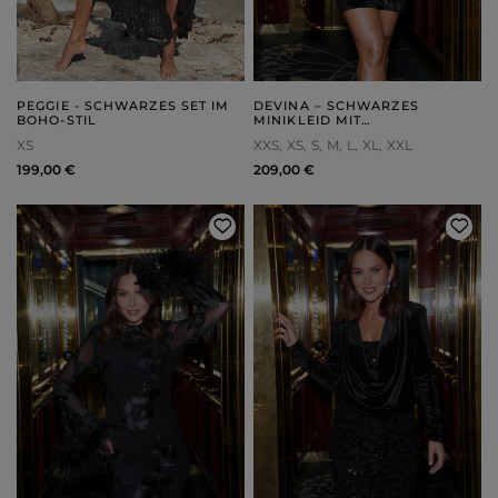
PEGGIE - SCHWARZES SET IM
DEVINA – SCHWARZES
BOHO-STIL
MINIKLEID MIT
SPITZENEINSATZ
XS
XXS
XS
S
M
L
XL
XXL
199,00 €
209,00 €