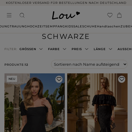
KOSTENLOSER VERSAND FÜR BESTELLUNGEN NACH DEUTSCHLAND
IDUNG
TRAUUNG
HOCHZEITSEMPFANG
KIDS
SALE
SCHUHE
Handtaschen
ZUBE
SCHWARZE
FILTER:
GRÖSSEN
FARBE
PREIS
LÄNGE
AUSSCH
PRODUKTE:
12
NEU