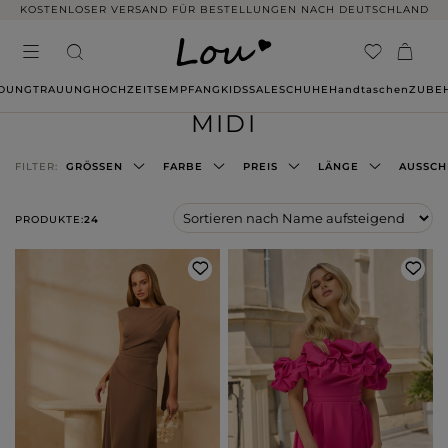
14 TAGE RÜCKGABE OHNE ANGABE VON GRÜNDEN
IDUNG
TRAUUNG
HOCHZEITSEMPFANG
KIDS
SALE
SCHUHE
Handtaschen
ZUBE
MIDI
FILTER:
GRÖSSEN
FARBE
PREIS
LÄNGE
AUSSCH
PRODUKTE:
24