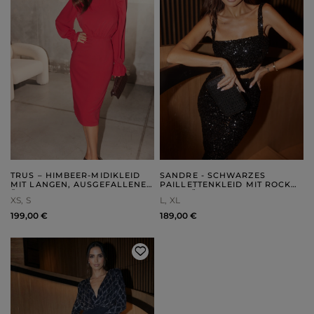
TRUS – HIMBEER-MIDIKLEID
SANDRE - SCHWARZES
MIT LANGEN, AUSGEFALLENEN
PAILLETTENKLEID MIT ROCK
ÄRMELN
UND BÜSTENHALTERN, DIE
XS
S
L
XL
VORNE MIT EINEM
KREUZGÜRTEL VERBUNDEN
199,00 €
189,00 €
SIND