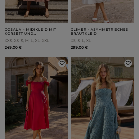
COSALA – MIDIKLEID MIT
GLIMER - ASYMMETRISCHES
KORSETT UND
BRAUTKLEID
BLUMENVERZIERUNG
XXS
XS
S
M
L
XL
XXL
XS
S
L
XL
249,00 €
299,00 €