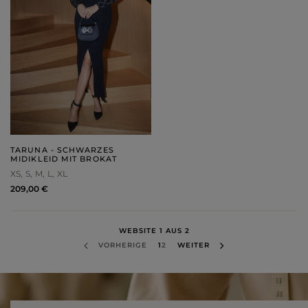
TARUNA - SCHWARZES
MIDIKLEID MIT BROKAT
XS
S
M
L
XL
209,00 €
WEBSITE 1 AUS 2
VORHERIGE
1
2
WEITER