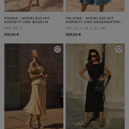
ROANA - MIDIKLEID MIT
TALIONE - MIDIKLEID MIT
KORSETT UND BÜGELN
KORSETT UND ANGENÄHTEN
TRÄGERN
XXS
XS
S
XXS
XS
S
M
L
XL
XXL
219,00 €
229,00 €