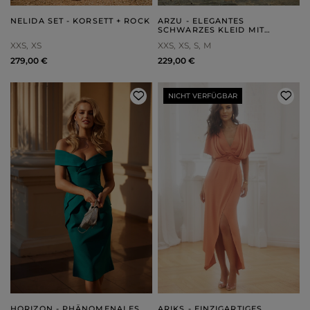
NELIDA SET - KORSETT + ROCK
ARZU - ELEGANTES
SCHWARZES KLEID MIT
SEITLICHEM
XXS
XS
XXS
XS
S
M
REISSVERSCHLUSS
279,00 €
229,00 €
NICHT VERFÜGBAR
HORIZON - PHÄNOMENALES
ARIKS - EINZIGARTIGES