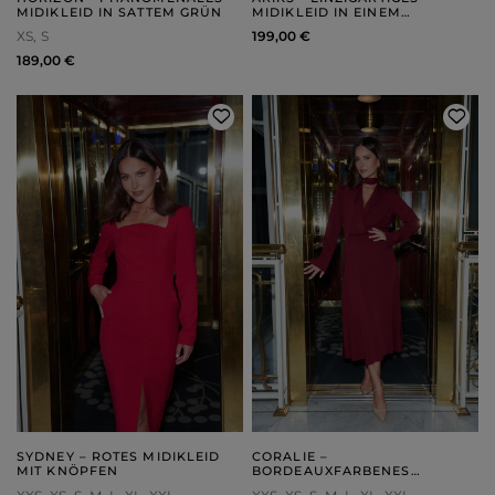
MIDIKLEID IN SATTEM GRÜN
MIDIKLEID IN EINEM
PASTELLFARBENEN
XS
S
199,00 €
ORANGETON
189,00 €
SYDNEY – ROTES MIDIKLEID
CORALIE –
MIT KNÖPFEN
BORDEAUXFARBENES
MIDIKLEID MIT SCHALKRAGEN