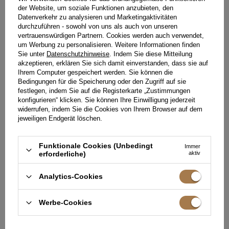
der Website, um soziale Funktionen anzubieten, den
Datenverkehr zu analysieren und Marketingaktivitäten
durchzuführen - sowohl von uns als auch von unseren
vertrauenswürdigen Partnern. Cookies werden auch verwendet,
um Werbung zu personalisieren. Weitere Informationen finden
Sie unter
Datenschutzhinweise
. Indem Sie diese Mitteilung
akzeptieren, erklären Sie sich damit einverstanden, dass sie auf
Ihrem Computer gespeichert werden. Sie können die
Bedingungen für die Speicherung oder den Zugriff auf sie
festlegen, indem Sie auf die Registerkarte „Zustimmungen
konfigurieren“ klicken. Sie können Ihre Einwilligung jederzeit
widerrufen, indem Sie die Cookies von Ihrem Browser auf dem
jeweiligen Endgerät löschen.
Funktionale Cookies (Unbedingt
Immer
erforderliche)
aktiv
HOVER - ELEGANTER MIDI IN
MODESTA - MIDIKLEID MIT
ECRU MIT BLUME
SCHÖSSCHEN
Analytics-Cookies
XXS
XS
XL
XXS
XS
S
M
L
XL
XXL
219,00 €
199,00 €
Werbe-Cookies