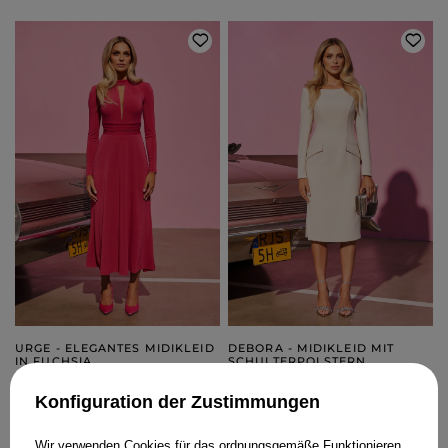
URGE - ELEGANTES MIDIKLEID
DEBORA - MIDIKLEID MIT
IN FUCHSIA
SCHULTERPOLSTERN
XXS
XS
S
M
L
XL
XXS
XS
S
M
L
XXL
Konfiguration der Zustimmungen
189,00 €
219,00 €
Wir verwenden Cookies für das ordnungsgemäße Funktionieren