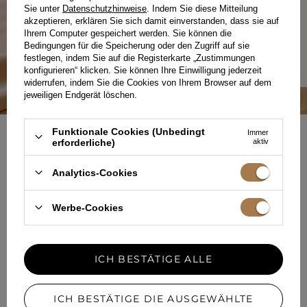
Stoffe über durchdachte Schnitte bis hin zur lokalen
Sie unter
Datenschutzhinweise
. Indem Sie diese Mitteilung
Produktion. Wir fertigen mit Sorgfalt für Sie und
akzeptieren, erklären Sie sich damit einverstanden, dass sie auf
mit Respekt vor dem Prozess.
Ihrem Computer gespeichert werden. Sie können die
Bedingungen für die Speicherung oder den Zugriff auf sie
MEHR ÜBER UNS ERFAHREN
festlegen, indem Sie auf die Registerkarte „Zustimmungen
konfigurieren“ klicken. Sie können Ihre Einwilligung jederzeit
widerrufen, indem Sie die Cookies von Ihrem Browser auf dem
jeweiligen Endgerät löschen.
Funktionale Cookies (Unbedingt
Immer
erforderliche)
aktiv
NEWSLETTER
SELBSTBEWUSST KLEIDEN
Analytics-Cookies
Werbe-Cookies
Registrieren Sie sich für den kostenlosen Newsletter
i
50 Punkte erhalten
im Lou-Treueprogramm.en
ICH BESTÄTIGE ALLE
Ihre E-Mail Adresse
ICH BESTÄTIGE DIE AUSGEWÄHLTE