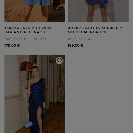
TEREZA - KLEID IN ZWEI
POPPY - BLAUES MINIKLEID
VARIANTEN JE NACH
MIT BLUMENDRUCK
KÖRPERGRÖSSE
XXS
XS
S
M
L
XL
XXL
XS
S
M
L
XL
179,00 €
189,00 €