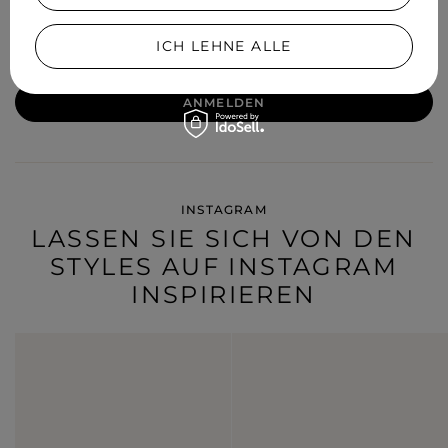
Ich willige in die Verarbeitung meiner personenbezogenen
Daten (E-Mail-Adresse) zum Zweck der Zusendung eines
Newsletters mit kommerziellen Informationen (Marketing) ein.
ICH LEHNE ALLE
Mehr lesen unter
Datenschutz.
ANMELDEN
INSTAGRAM
LASSEN SIE SICH VON DEN
STYLES AUF INSTAGRAM
INSPIRIEREN