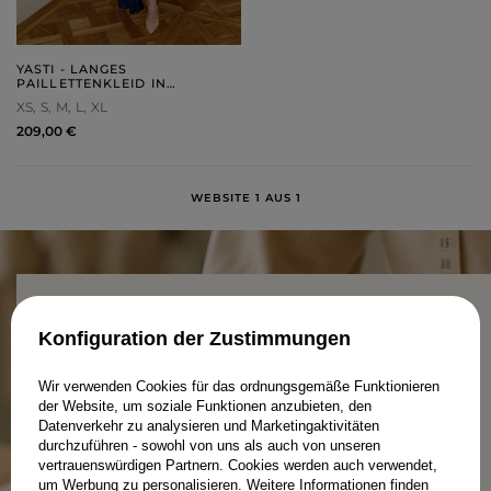
YASTI - LANGES
PAILLETTENKLEID IN
MARINEBLAUEM FARBTON
XS
S
M
L
XL
209,00 €
WEBSITE 1 AUS 1
Konfiguration der Zustimmungen
PRODUKTION IN POLEN – WEIL
Wir verwenden Cookies für das ordnungsgemäße Funktionieren
REGIONALITÄT ZÄHLT.
der Website, um soziale Funktionen anzubieten, den
Datenverkehr zu analysieren und Marketingaktivitäten
durchzuführen - sowohl von uns als auch von unseren
vertrauenswürdigen Partnern. Cookies werden auch verwendet,
Bei Lou zählt jedes Detail – von der Qualität der
um Werbung zu personalisieren. Weitere Informationen finden