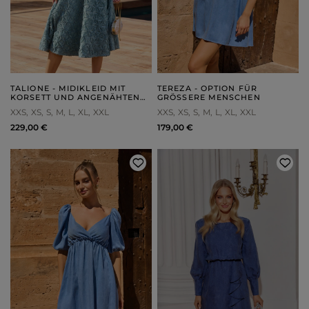
TALIONE - MIDIKLEID MIT
TEREZA - OPTION FÜR
KORSETT UND ANGENÄHTEN
GRÖSSERE MENSCHEN
TRÄGERN
XXS
XS
S
M
L
XL
XXL
XXS
XS
S
M
L
XL
XXL
229,00 €
179,00 €