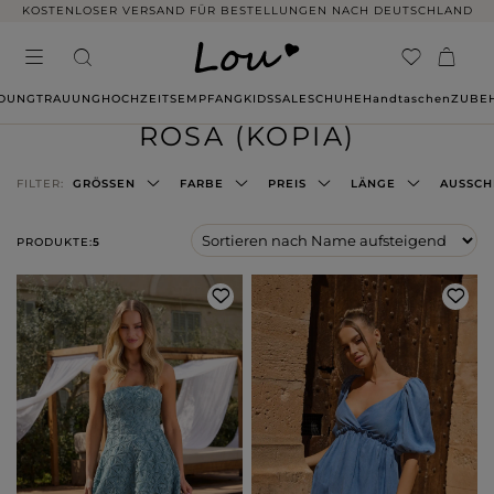
KOSTENLOSER VERSAND FÜR BESTELLUNGEN NACH DEUTSCHLAND
IDUNG
TRAUUNG
HOCHZEITSEMPFANG
KIDS
SALE
SCHUHE
Handtaschen
ZUBE
ROSA (KOPIA)
FILTER:
GRÖSSEN
FARBE
PREIS
LÄNGE
AUSSCH
PRODUKTE:
5