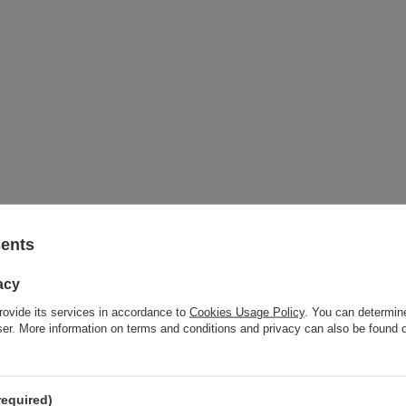
sents
acy
rovide its services in accordance to
Cookies Usage Policy
. You can determine
wser. More information on terms and conditions and privacy can also be found
required)