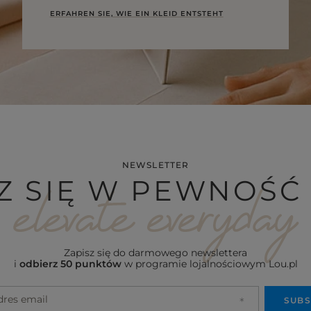
ERFAHREN SIE, WIE EIN KLEID ENTSTEHT
NEWSLETTER
Z SIĘ W PEWNOŚĆ 
Zapisz się do darmowego newslettera
i
odbierz 50 punktów
w programie lojalnościowym Lou.pl
dres email
SUBS