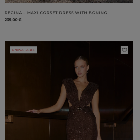
REGINA – MAXI CORSET DRESS WITH BONING
239,00 €
UNAVAILABLE
Styles
ELEGANT
L
EVENING
PARTY
EVERY DAY
M
CASUAL
BRIDE
M
JEANS
CHRISTENING
M
COCTAIL
DATE
BOHO
CHRISTMAS
N
LACE
NEW YEAR'S EVE
FIT
VALENTINE'S DAY
FLARED
O
PROM
FORMAL
A
COMMUNION
ASYMMETRICAL
S
KNITTED
B
Type
WITH SEQUINS
W