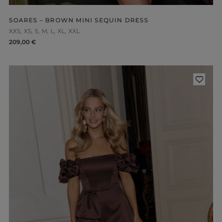
SOARES – BROWN MINI SEQUIN DRESS
XXS
XS
S
M
L
XL
XXL
209,00 €
ength
WITHOUT CLEAVAGE
SEASON / 
ASYMMETRICAL
CARMEN
INI
Sleeve / Stra
IDI
AXI
Color
STRAPLES
ON SHOUL
eckline
RED
BLACK
Popular cate
BEIGE
N THE BACK
WHITE
MERICAN
FOR THE 
BLUE
QUARE
NEW PRO
GREEN
OAT NECKLINE
PINK
RAP NECKLINE
GREY