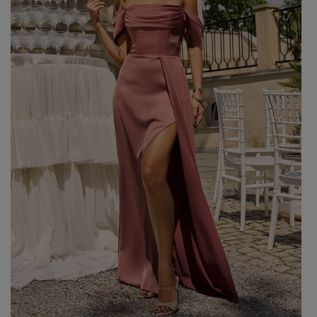
GREEN
PINK
GREY
YELLOW
ORANGE
BROWN
IN FLOWERS
WITH TULLE