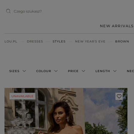
NEW ARRIVALS
LOU.PL
DRESSES
STYLES
NEW YEAR'S EVE
BROWN
MIDI
MINI
MAXI
SIZES
COLOUR
PRICE
LENGTH
NEC
RED
BLACK
UNAVAILABLE
BEIGE
WHITE
BLUE