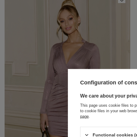
Configuration of con
BRACELETS
We care about your priv
This page uses cookie files to p
JEWELRY
JUMPSUITS
to cookie files in your web bro
page
.
HAIR ELASTICS
T-SHIRTS
BELTS
TRACKSUITS
Functional cookies (