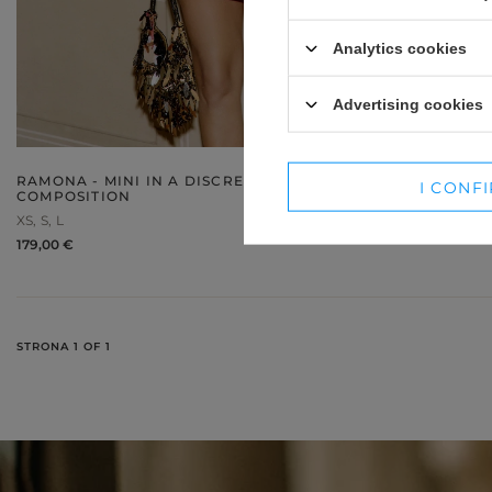
WINTER HATS
SUITS
Analytics cookies
SETS
Advertising cookies
BLAZERS
SKIRTS
RAMONA - MINI IN A DISCREET SHIMMERING
I CONF
COMPOSITION
XS
S
L
179,00 €
STRONA 1 OF 1