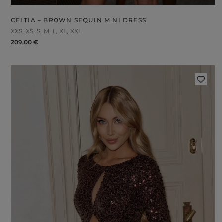
CELTIA – BROWN SEQUIN MINI DRESS
XXS
XS
S
M
L
XL
XXL
209,00 €
FABRIC
ps
S
DER STRAPS
gories
WEDDING
DUCTS