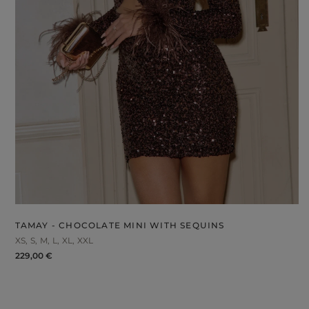
TAMAY - CHOCOLATE MINI WITH SEQUINS
XS
S
M
L
XL
XXL
229,00 €