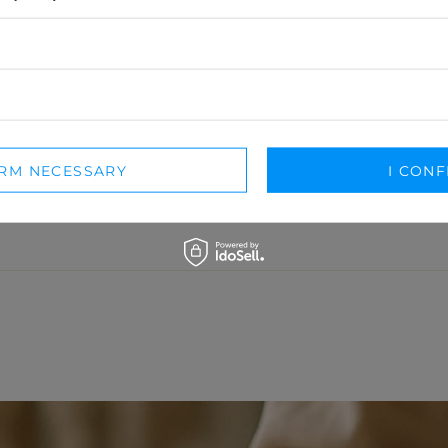
IRM NECESSARY
I CONF