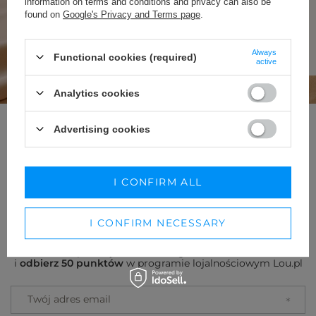
information on terms and conditions and privacy can also be
mit Respekt vor dem Prozess.
found on
Google's Privacy and Terms page
.
MEHR ÜBER UNS ERFAHREN
Always
Functional cookies (required)
active
Analytics cookies
Advertising cookies
NEWSLETTER
UBIERZ SIĘ W PEWNOŚĆ
SIEBIE
I CONFIRM ALL
I CONFIRM NECESSARY
Zapisz się do darmowego newslettera
i
odbierz 50 punktów
w programie lojalnościowym Lou.pl
Twój adres email