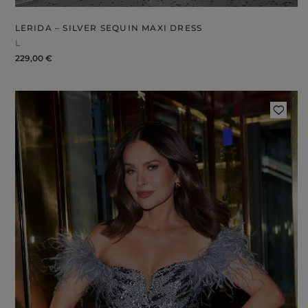
LERIDA – SILVER SEQUIN MAXI DRESS
L
229,00 €
FABRIC
ps
S
DER STRAPS
gories
WEDDING
DUCTS