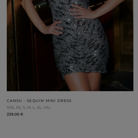
CANSU - SEQUIN MINI DRESS
XXS
XS
S
M
L
XL
XXL
229,00 €