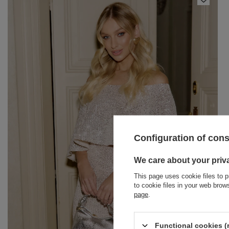
Configuration of con
BRACELETS
We care about your priv
This page uses cookie files to p
JEWELRY
JUMPSUITS
to cookie files in your web bro
page
.
HAIR ELASTICS
T-SHIRTS
BELTS
TRACKSUITS
Functional cookies (