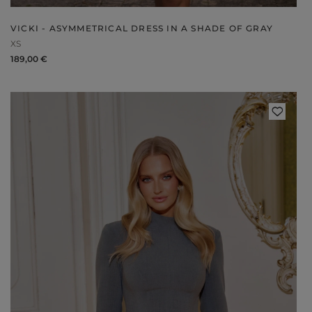
VICKI - ASYMMETRICAL DRESS IN A SHADE OF GRAY
XS
189,00 €
Styles
ELEGANT
L
EVENING
PARTY
EVERY DAY
M
CASUAL
BRIDE
M
JEANS
CHRISTENING
M
COCTAIL
DATE
BOHO
CHRISTMAS
N
LACE
NEW YEAR'S EVE
FIT
VALENTINE'S DAY
FLARED
O
PROM
FORMAL
A
COMMUNION
ASYMMETRICAL
S
KNITTED
B
Type
WITH SEQUINS
W