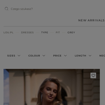
NEW ARRIVALS
LOU.PL
DRESSES
TYPE
FIT
GREY
MIDI
MINI
MAXI
SIZES
COLOUR
PRICE
LENGTH
NEC
RED
BLACK
BEIGE
WHITE
BLUE