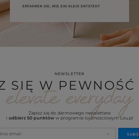
ERFAHREN SIE, WIE EIN KLEID ENTSTEHT
NEWSLETTER
Z SIĘ W PEWNOŚĆ 
Zapisz się do darmowego newslettera
i
odbierz 50 punktów
w programie lojalnościowym Lou.pl
dres email
SUBS