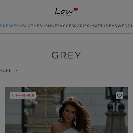
DRESSES
CLOTHES
SHOES
ACCESSORIES
GIFT IDEAS
WEDDI
GREY
KLINE
UNAVAILABLE