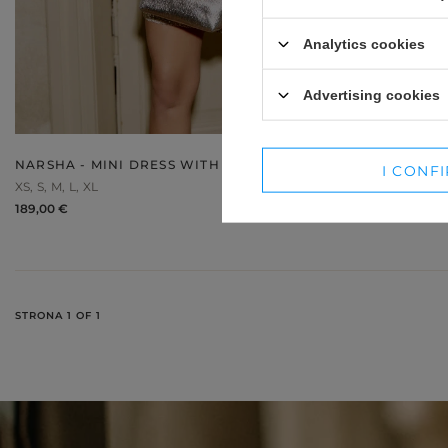
WINTER HATS
SUITS
Analytics cookies
SETS
Advertising cookies
BLAZERS
SKIRTS
NARSHA - MINI DRESS WITH SILVER SEQUINS
I CONF
XS
S
M
L
XL
189,00 €
STRONA 1 OF 1