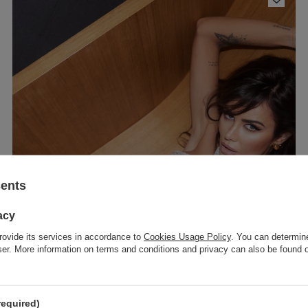
sents
acy
rovide its services in accordance to
Cookies Usage Policy
. You can determine
wser. More information on terms and conditions and privacy can also be found
required)