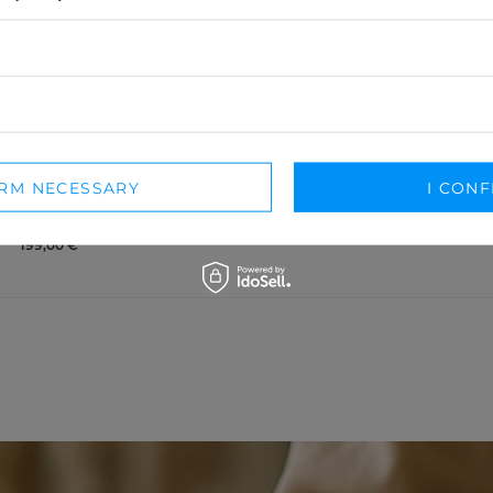
LATOYA - ASYMMETRICAL MAXI DRESS WITH SILVER
IRM NECESSARY
I CONF
SEQUINS
L
XL
199,00 €