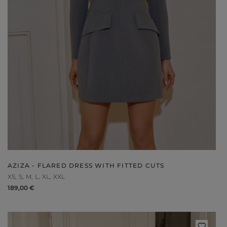
V
DISCOVER WHAT'S NEW
AZIZA - FLARED DRESS WITH FITTED CUTS
XS
S
M
L
XL
XXL
189,00 €