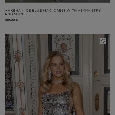
MAKENA - ICE BLUE MAXI DRESS WITH ASYMMETRY
AND SHINE
189,00 €
ength
WITHOUT CLEAVAGE
SEASON / 
ASYMMETRICAL
CARMEN
INI
Sleeve / Stra
IDI
AXI
Color
STRAPLES
ON SHOUL
eckline
RED
BLACK
Popular cate
BEIGE
N THE BACK
WHITE
MERICAN
FOR THE 
BLUE
QUARE
NEW PRO
GREEN
OAT NECKLINE
PINK
RAP NECKLINE
GREY