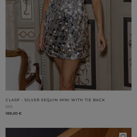
-NECKLINE
PRINTS
CLASP - SILVER SEQUIN MINI WITH TIE BACK
XXS
189,00 €