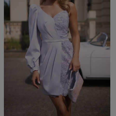
GREEN
PINK
GREY
YELLOW
ORANGE
BROWN
IN FLOWERS
WITH TULLE