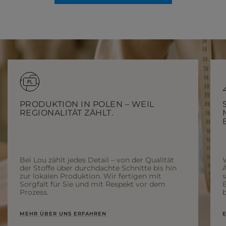
PRODUKTION IN POLEN – WEIL
REGIONALITÄT ZÄHLT.
Bei Lou zählt jedes Detail – von der Qualität
der Stoffe über durchdachte Schnitte bis hin
Ä
zur lokalen Produktion. Wir fertigen mit
Sorgfalt für Sie und mit Respekt vor dem
Prozess.
b
MEHR ÜBER UNS ERFAHREN
E