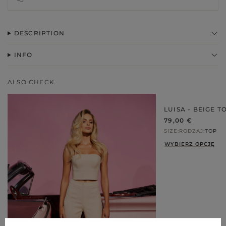
DESCRIPTION
INFO
ALSO CHECK
LUISA - BEIGE T
79,00 €
SIZE
RODZAJ
TOP
WYBIERZ OPCJĘ