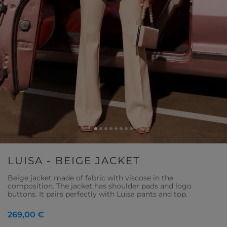
LUISA - BEIGE JACKET
Beige jacket made of fabric with viscose in the
composition. The jacket has shoulder pads and logo
buttons. It pairs perfectly with Luisa pants and top.
269,00 €