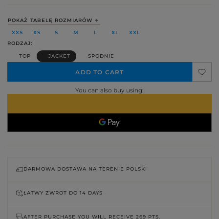
POKAŻ TABELĘ ROZMIARÓW
XXS
XS
S
M
L
XL
XXL
RODZAJ
TOP
JACKET
SPODNIE
ADD TO CART
You can also buy using:
DARMOWA DOSTAWA NA TERENIE POLSKI
ŁATWY ZWROT DO
14 DAYS
AFTER PURCHASE YOU WILL RECEIVE
269 PTS.