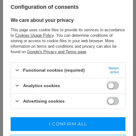
Configuration of consents
We care about your privacy
This page uses cookie files to provide its services in accordance
to
Cookies Usage Policy
. You can determine conditions of
storing or access to cookie files in your web browser. More
information on terms and conditions and privacy can also be
found on
Google's Privacy and Terms page
.
LUISA - BEIGE HIGH-WAISTED PANTS
Always
179,00 €
Functional cookies (required)
active
SIZE
RODZAJ
SPODNIE
WYBIERZ OPCJĘ
Analytics cookies
KUP STYLIZACJĘ
Advertising cookies
I CONFIRM ALL
ZOSTAW SWOJĄ OPINIĘ
PODZIEL SIĘ SWOJĄ OPINIĄ